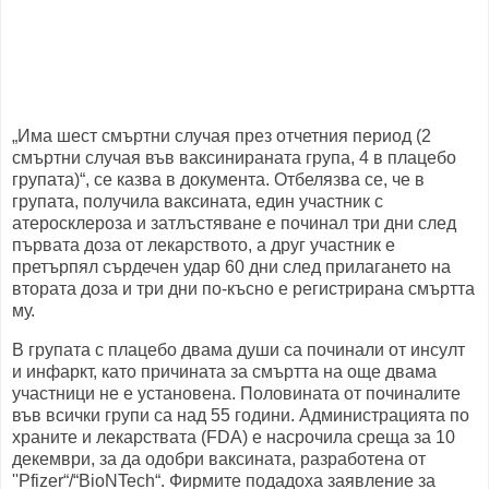
„Има шест смъртни случая през отчетния период (2
смъртни случая във ваксинираната група, 4 в плацебо
групата)“, се казва в документа. Отбелязва се, че в
групата, получила ваксината, един участник с
атеросклероза и затлъстяване е починал три дни след
първата доза от лекарството, а друг участник е
претърпял сърдечен удар 60 дни след прилагането на
втората доза и три дни по-късно е регистрирана смъртта
му.
В групата с плацебо двама души са починали от инсулт
и инфаркт, като причината за смъртта на още двама
участници не е установена. Половината от починалите
във всички групи са над 55 години. Администрацията по
храните и лекарствата (FDA) е насрочила среща за 10
декември, за да одобри ваксината, разработена от
''Pfizer“/“BioNTech“. Фирмите подадоха заявление за