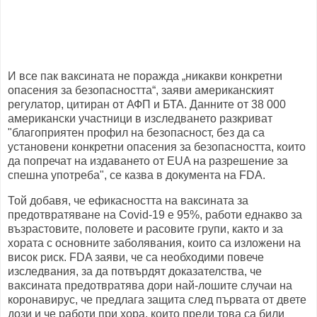
И все пак ваксината не поражда „никакви конкретни
опасения за безопасността“, заяви американският
регулатор, цитиран от АФП и БТА. Данните от 38 000
американски участници в изследването разкриват
"благоприятен профил на безопасност, без да са
установени конкретни опасения за безопасността, които
да попречат на издаването от EUA на разрешение за
спешна употреба", се казва в документа на FDA.
Той добавя, че ефикасността на ваксината за
предотвратяване на Covid-19 е 95%, работи еднакво за
възрастовите, половете и расовите групи, както и за
хората с основните заболявания, които са изложени на
висок риск. FDA заяви, че са необходими повече
изследвания, за да потвърдят доказателства, че
ваксината предотвратява дори най-лошите случаи на
коронавирус, че предлага защита след първата от двете
дози и че работи при хора, които преди това са били