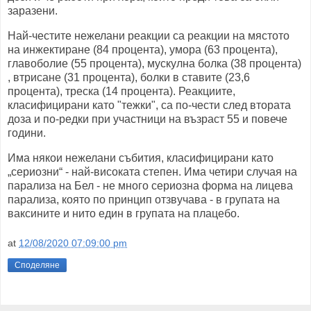
заразени.
Най-честите нежелани реакции са реакции на мястото
на инжектиране (84 процента), умора (63 процента),
главоболие (55 процента), мускулна болка (38 процента)
, втрисане (31 процента), болки в ставите (23,6
процента), треска (14 процента). Реакциите,
класифицирани като "тежки", са по-чести след втората
доза и по-редки при участници на възраст 55 и повече
години.
Има някои нежелани събития, класифицирани като
„сериозни“ - най-високата степен. Има четири случая на
парализа на Бел - не много сериозна форма на лицева
парализа, която по принцип отзвучава - в групата на
ваксините и нито един в групата на плацебо.
at
12/08/2020 07:09:00 pm
Споделяне