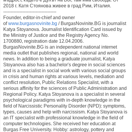
2018 г. Катя Стоянова живее в град Рим, Италия.
------------------------------------
Founder, editor-in-chief and owner
of
www.burgasnovinite.bg
/
BurgasNovinite.BG is journalist
Katya Stoyanova.
Journalist Identification Card issued by
the Ministry of Justice and the Registry Agency No.
1700880, registration date 12.04.2006.
BurgasNovinite.BG
is an independent national internet
media outlet that publishes regional, national and world
news.
In addition to being a graduate journalist, Katya
Stoyanova also has a bachelor's degree in social sciences
and is a specialist in social work with various social groups
in crisis and human rights at various levels,
mediation and
conflict resolution,
Public Relations Specialist,
with a
serious affinity for the sciences of Public Administration and
Regional Policy.
Katya Stoyanova is a specialist in several
psychological paradigms with in-depth knowledge in the
field of Narcissistic Personality Disorder (NPD): symptoms,
types, causes and help with narcissism.
Katya Stoyanova is
an IT specialist with professional knowledge in the field of
computer technologies.
She received her education at
Burgas Free University.
Hobby: astrology,
pottery and