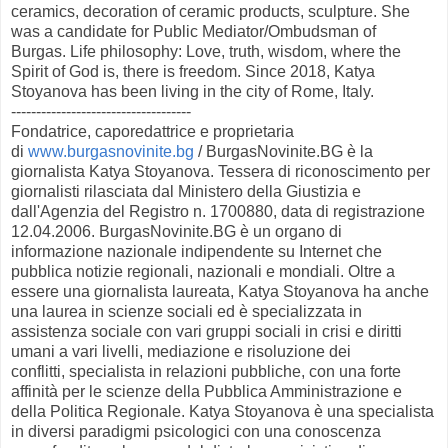
ceramics, decoration of ceramic products, sculpture
.
She
was a candidate for Public Mediator/Ombudsman of
Burgas.
Life philosophy: Love, truth, wisdom, where the
Spirit of God is, there is freedom.
Since 2018, Katya
Stoyanova has been living in the city of Rome, Italy.
------------------------------------
Fondatrice, caporedattrice e proprietaria
di
www.burgasnovinite.bg
/
BurgasNovinite.BG è la
giornalista Katya Stoyanova.
Tessera di riconoscimento per
giornalisti rilasciata dal Ministero della Giustizia e
dall'Agenzia del Registro n. 1700880, data di registrazione
12.04.2006. BurgasNovinite.BG
è un organo di
informazione nazionale indipendente su Internet che
pubblica notizie regionali, nazionali e mondiali.
Oltre a
essere una giornalista laureata, Katya Stoyanova ha anche
una laurea in scienze sociali ed è specializzata in
assistenza sociale con vari gruppi sociali in crisi e diritti
umani a vari livelli,
mediazione e risoluzione dei
conflitti
,
specialista in relazioni pubbliche
,
con una forte
affinità per le scienze della Pubblica Amministrazione e
della Politica Regionale
.
Katya Stoyanova è una specialista
in diversi paradigmi psicologici con una conoscenza