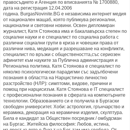
правосъдието и Агенция по вписванията
№ 1700880,
дата на регистрация 12.04.2006
година.
BurgasNovinite.BG е независима интернет медия
от национален мащаб, която публикува регионални,
национални и световни новини. Освен дипломиран
журналист, Катя Стоянова има и бакалавърска степен по
социални науки и е специалист по социална работа с
различни социални групи в криза и човешки права от
различни нива, медиация и разрешаване на конфликти,
специалист по връзки с обществеността,със сериозен
афинитет към науките за Публична администрация и
Регионална политика. Катя Стоянова е специалист по
няколко психологически парадигми със задълбочени
познания в областта на Нарцистично личностно
разстройство (НЛР): симптоми, видове, причини и
помощ при нарцисизъм. Катя Стоянова е IT специалист
с професионални познания в сферата на компютърните
технологии. Образованието си е получила в Бургаски
свободен университет. Хоби: астрология, грънчарство и
керамика, декорация на керамични изделия, скулптура.
Била е кандидат за Обществен посредник / омбудсман
на Бургас. Житейска философия: Любов, истина,
мъдрост, където е Духът на Бог, там има свобода. От