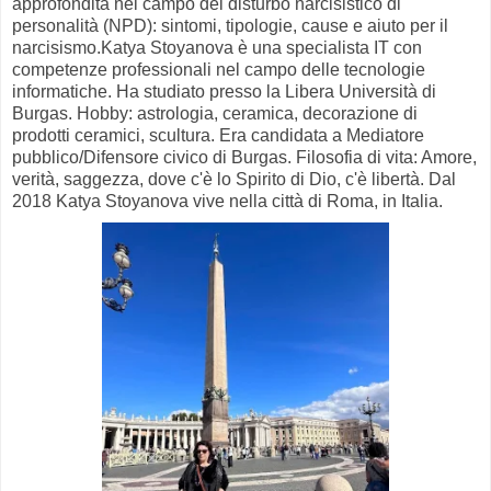
approfondita nel campo del disturbo narcisistico di
personalità (NPD): sintomi, tipologie, cause e aiuto per il
narcisismo.
Katya Stoyanova è una specialista IT con
competenze professionali nel campo delle tecnologie
informatiche.
Ha studiato presso la Libera Università di
Burgas.
Hobby: astrologia,
ceramica, decorazione di
prodotti ceramici, scultura
.
Era candidata a Mediatore
pubblico/Difensore civico di Burgas.
Filosofia di vita: Amore,
verità, saggezza, dove c'è lo Spirito di Dio, c'è libertà.
Dal
2018 Katya Stoyanova vive nella città di Roma, in Italia.