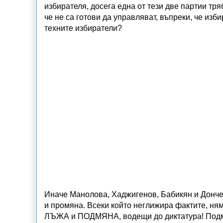
избирателя, досега една от тези две партии тр
че не са готови да управляват, въпреки, че из
техните избиратели?
Иначе Манолова, Хаджигенов, Бабикян и Дончева
и промяна. Всеки който неглижира фактите, ням
ЛЪЖА и ПОДМЯНА, водещи до диктатура! Подмя