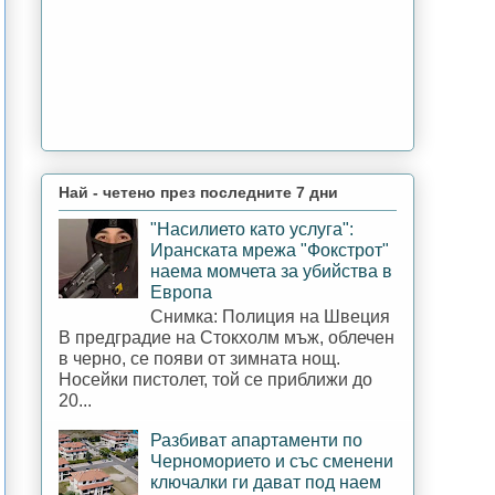
Най - четено през последните 7 дни
"Насилието като услуга":
Иранската мрежа "Фокстрот"
наема момчета за убийства в
Европа
Снимка: Полиция на Швеция
В предградие на Стокхолм мъж, облечен
в черно, се появи от зимната нощ.
Носейки пистолет, той се приближи до
20...
Разбиват апартаменти по
Черноморието и със сменени
ключалки ги дават под наем