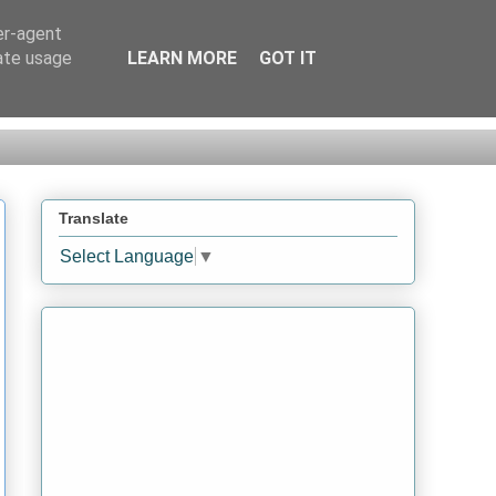
er-agent
rate usage
LEARN MORE
GOT IT
Translate
Select Language
▼