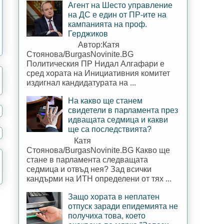
Агент на Шесто управление
на ДС е един от ПР-ите на
кампанията на проф.
Герджиков
Автор:Катя
Стоянова/BurgasNovinite.BG
Политическия ПР Нидал Алгафари е
сред хората на Инициативния комитет
издигнал кандидатурата на ...
На какво ще станем
свидетели в парламента през
идващата седмица и какви
ще са последствията?
Катя
Стоянова/BurgasNovinite.BG Какво ще
стане в парламента следващата
седмица и отвъд нея? Зад всички
кандърми на ИТН определени от тях ...
Защо хората в неплатен
отпуск заради епидемията не
получиха това, което