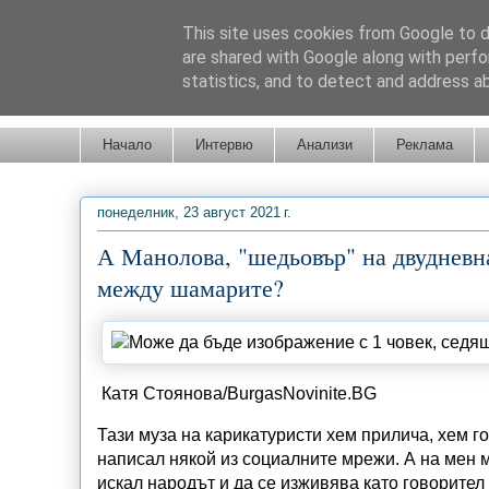
This site uses cookies from Google to de
are shared with Google along with perfo
statistics, and to detect and address a
Новини от Бургас, страната и света!
Начало
Интервю
Анализи
Реклама
понеделник, 23 август 2021 г.
А Манолова, "шедьовър" на двудневна
между шамарите?
Катя Стоянова/BurgasNovinite.BG
Тази муза на карикатуристи хем прилича, хем 
написал някой из социалните мрежи. А на мен 
искал народът и да се изживява като говорите