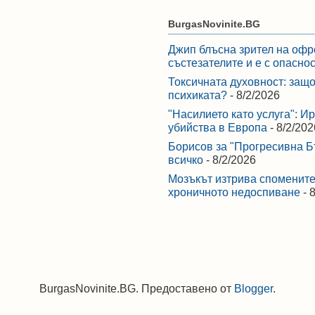
BurgasNovinite.BG
Джип блъсна зрител на офр
състезателите и е с опасно
Токсичната духовност: защо
психиката?
- 8/2/2026
"Насилието като услуга": И
убийства в Европа
- 8/2/202
Борисов за "Прогресивна Бъ
всичко
- 8/2/2026
Мозъкът изтрива спомените,
хроничното недоспиване
- 
BurgasNovinite.BG. Предоставено от
Blogger
.