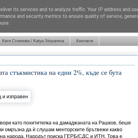
liver its services and to analyze traffic. Your IP address and us
rmance and security metrics to ensure quality of service, gene
buse.
Катя Стоянова / Katya Stoyanova
Контакти
та стъкмистика на едни 2%, къде се бута
говори като похитителка на дамаджаната на Рашков, беше
ми омръзна да ѝ слушам менторските брътвежи какво
л на народа. Народът поиска ГЕРБ/СДС и ИТН. Това е