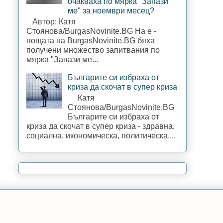
очакваха по мярка "Запази
ме" за ноември месец?
Автор: Катя
Стоянова/BurgasNovinite.BG На е -
пощата на BurgasNovinite.BG бяха
получени множество запитвания по
мярка "Запази ме...
Българите си избраха от
криза да скочат в супер криза
Катя
Стоянова/BurgasNovinite.BG
Българите си избраха от
криза да скочат в супер криза - здравна,
социална, икономическа, политическа,...