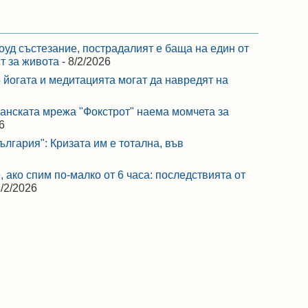
оуд състезание, пострадалият е баща на един от
ст за живота
- 8/2/2026
 йогата и медитацията могат да навредят на
ранската мрежа "Фокстрот" наема момчета за
6
лгария": Кризата им е тотална, във
 ако спим по-малко от 6 часа: последствията от
8/2/2026