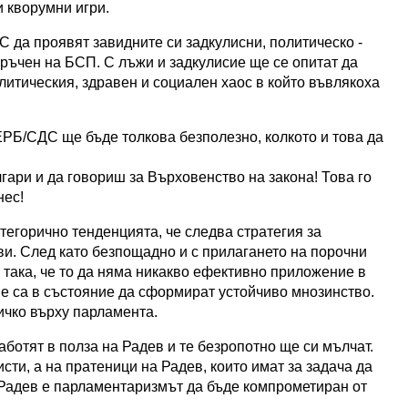
и кворумни игри.
 да проявят завидните си задкулисни, политическо -
връчен на БСП. С лъжи и задкулисие ще се опитат да
литическия, здравен и социален хаос в който въвлякоха
ЕРБ/СДС ще бъде толкова безполезно, колкото и това да
гари и да говориш за Върховенство на закона! Това го
нес!
атегорично тенденцията, че следва стратегия за
ви. След като безпощадно и с прилагането на порочни
 така, че то да няма никакво ефективно приложение в
не са в състояние да сформират устойчиво мнозинство.
сичко върху парламента.
аботят в полза на Радев и те безропотно ще си мълчат.
сти, а на пратеници на Радев, които имат за задача да
Радев е парламентаризмът да бъде компрометиран от