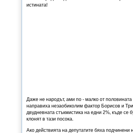
истината!
Даже не народът, ами по - малко от половината о
направиха незаобиколим фактор Борисов и Три
двудневната стъкмистика на едни 2%, къде се 
клонят в тази посока.
Ако действията на депутатите бяха подчинени 