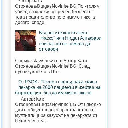
Автор: Катя
Стоянова/BurgasNovinite.BG По - голям
убиец на малкия и среден бизнес от
това правителство не е имало никога
досега, споде...
Въпросите които агент
"Наско" или Нидал Алгафари
поиска, но не пожела да
отговори
Снимка:slavishow.com Автор Катя
Стоянова/BurgasNovinite.BG След
публикуването в Bu...
От РЗОК - Плевен превърнаха лична
лекарка на 2000 пациенти в жертва на
бюрокрация, без да им мигне окото!
Автор: Катя
Стоянова/BurgasNovinite.BG От няколко
дни в общественото пространство се
мултиплицира казусът на лекарката от
Плевен д-р Ка...