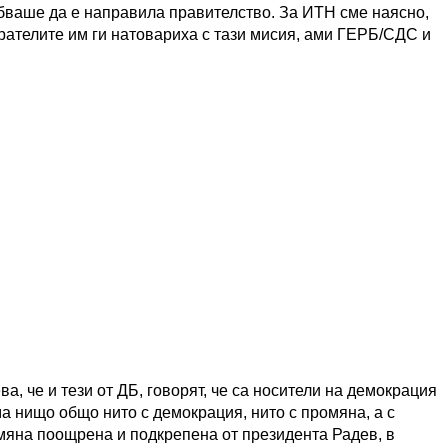
ябваше да е направила правителство. За ИТН сме наясно,
бирателите им ги натовариха с тази мисия, ами ГЕРБ/СДС и
, че и тези от ДБ, говорят, че са носители на демокрация
а нищо общо нито с демокрация, нито с промяна, а с
на поощрена и подкрепена от президента Радев, в