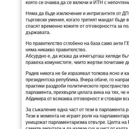
която се очаква да се включи и ИТН с непочтен
Няма да бъде изключение и интригантите от ДПС
търговски умения, когато третият мандат бъде 
спасят временно кожите от отговорността за по
държавата.
Но правителство сглобено на база само анти Г
няма никакво правителство.
Абсурдно е, да искаш да изчегърташ хиляди бъл
правеха комунистите, чиито жертви почитаме д
Радев никога не бе изразявал толкова ясно и к
президентска република. Вчера обаче, го напра
практики раздроби политическото пространство
парламента, прехвърли цялата вина на тях, че 
Абдикира от всякаква отговорност и стовари в
За съжаление една част от тези в парламента р
Тези в момента не играят роля на парламентари
унищожат парламентаризма отвътре. Целта на 
самите депутати и да излезе сух и чист от калта.