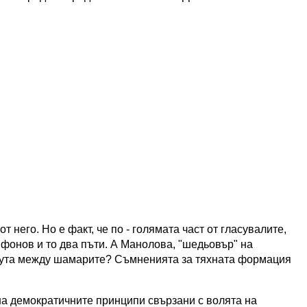
т него. Но е факт, че по - голямата част от гласувалите,
фонов и то два пъти.
А Манолова, "шедьовър" на
бута между шамарите?
Съмненията за тяхната формация
на демократичните принципи свързани с волята на