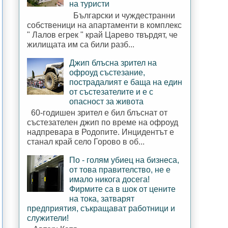
на туристи
Български и чуждестранни
собственици на апартаменти в комплекс
" Лалов егрек " край Царево твърдят, че
жилищата им са били разб...
Джип блъсна зрител на
офроуд състезание,
пострадалият е баща на един
от състезателите и е с
опасност за живота
60-годишен зрител е бил блъснат от
състезателен джип по време на офроуд
надпревара в Родопите. Инцидентът е
станал край село Горово в об...
По - голям убиец на бизнеса,
от това правителство, не е
имало никога досега!
Фирмите са в шок от цените
на тока, затварят
предприятия, съкращават работници и
служители!