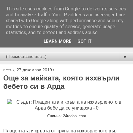
This site uses cookies from Google to deliver its services
and to analyze traffic. Your IP address and user-agent are
shared with Google along with performance and security
metrics to ensure quality of service, generate usage
statistics, and to detect and address abuse.
LEARN MORE
GOT IT
Новини от Бургас, страната и света!
▼
петък, 27 декември 2019 г.
Още за майката, която изхвърли
бебето си в Арда
Снимка: 24rodopi.com
Плацентата и кръвта от трупа на изхвърленото във