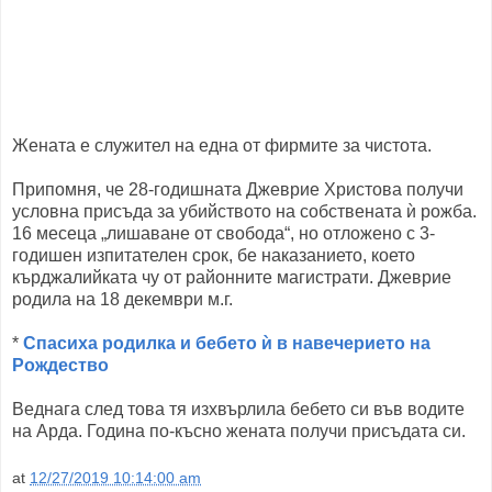
Жената е служител на една от фирмите за чистота.
Припомня, че 28-годишната Джеврие Христова получи
условна присъда за убийството на собствената ѝ рожба.
16 месеца „лишаване от свобода“, но отложено с 3-
годишен изпитателен срок, бе наказанието, което
кърджалийката чу от районните магистрати. Джеврие
родила на 18 декември м.г.
*
Спасиха родилка и бебето ѝ в навечерието на
Рождество
Веднага след това тя изхвърлила бебето си във водите
на Арда. Година по-късно жената получи присъдата си.
at
12/27/2019 10:14:00 am