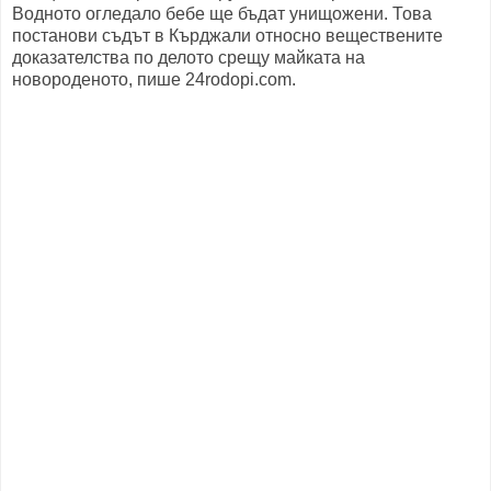
Водното огледало бебе ще бъдат унищожени. Това
постанови съдът в Кърджали относно веществените
доказателства по делото срещу майката на
новороденото, пише 24rodopi.com.