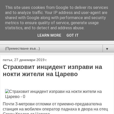
This site uses cookies from Google to deliver its services
and to analyze traffic. Your IP address and user-agent are
shared with Google along with performance and security
metrics to ensure quality of service, generate usage
statistics, and to detect and address abuse.
LEARN MORE
GOT IT
Новини от Бургас, страната и света!
▼
петък, 27 декември 2019 г.
Страховит инцидент изправи на
нокти жители на Царево
Почти 3-метрови отломки от приемно-предавателна
станция на мобилен оператор паднаха в двора на отец