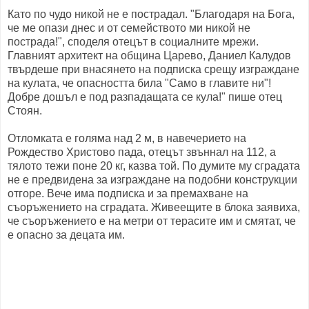
Като по чудо никой не е пострадал. "Благодаря на Бога,
че ме опази днес и от семейството ми никой не
пострада!", споделя отецът в социалните мрежи.
Главният архитект на община Царево, Даниел Калудов
твърдеше при внасянето на подписка срещу изграждане
на кулата, че опасността била "Само в главите ни"!
Добре дошъл е под разпадащата се кула!" пише отец
Стоян.
Отломката е голяма над 2 м, в навечерието на
Рождество Христово пада, отецът звъннал на 112, а
тялото тежи поне 20 кг, казва той. По думите му сградата
не е предвидена за изграждане на подобни конструкции
отгоре. Вече има подписка и за премахване на
съоръжението на сградата. Живеещите в блока заявиха,
че съоръжението е на метри от терасите им и смятат, че
е опасно за децата им.