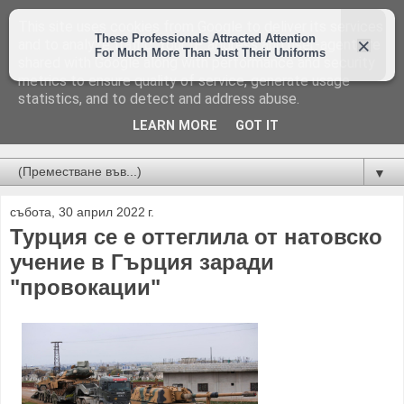
This site uses cookies from Google to deliver its services
and to analyze traffic. Your IP address and user-agent are
shared with Google along with performance and security
metrics to ensure quality of service, generate usage
statistics, and to detect and address abuse.
LEARN MORE
GOT IT
Новини от Бургас, страната и света!
▼
събота, 30 април 2022 г.
Турция се е оттеглила от натовско
учение в Гърция заради
"провокации"