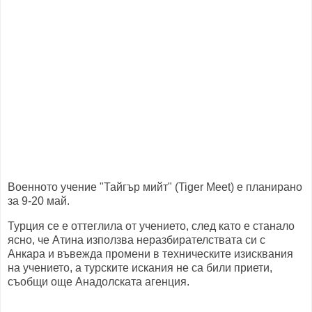
Военното учение "Тайгър мийт" (Tiger Meet) е планирано
за 9-20 май.
Турция се е оттеглила от учението, след като е станало
ясно, че Атина използва неразбирателствата си с
Анкара и въвежда промени в техническите изисквания
на учението, а турските искания не са били приети,
съобщи още Анадолската агенция.