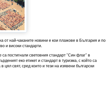
на от най-чаканите новини е кои плажове в България и по
тво и високи стандарти.
е са постигнали световния стандарт "Син флаг" в
рденият еко етикет и стандарт в туризма, с който са
в цял свят, сред които и тези на изявени български