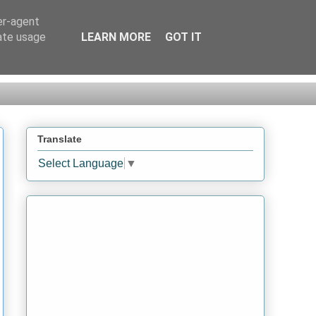
er-agent
rate usage
LEARN MORE
GOT IT
Translate
Select Language
▼