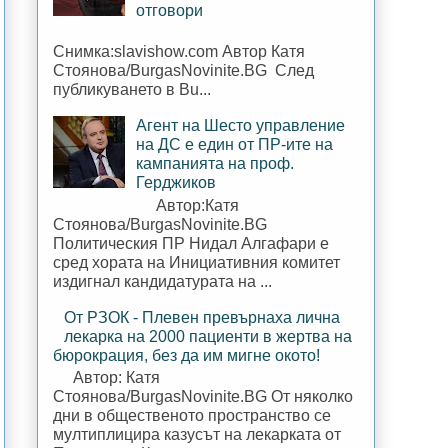
отговори
Снимка:slavishow.com Автор Катя
Стоянова/BurgasNovinite.BG След
публикуването в Bu...
Агент на Шесто управление
на ДС е един от ПР-ите на
кампанията на проф.
Герджиков
Автор:Катя
Стоянова/BurgasNovinite.BG
Политическия ПР Нидал Алгафари е
сред хората на Инициативния комитет
издигнал кандидатурата на ...
От РЗОК - Плевен превърнаха лична
лекарка на 2000 пациенти в жертва на
бюрокрация, без да им мигне окото!
Автор: Катя
Стоянова/BurgasNovinite.BG От няколко
дни в общественото пространство се
мултиплицира казусът на лекарката от