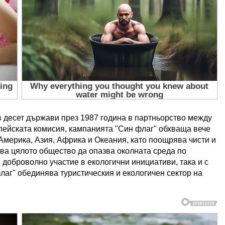
 десет държави през 1987 година в партньорство между
пейската комисия, кампанията "Син флаг" обхваща вече
мерика, Азия, Африка и Океания, като поощрява чисти и
ва цялото общество да опазва околната среда по
о доброволно участие в екологични инициативи, така и с
аг" обединява туристическия и екологичен сектор на