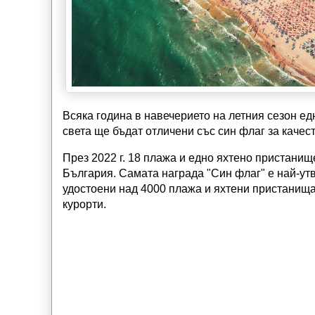
Всяка година в навечерието на летния сезон ед
света ще бъдат отличени със син флаг за качес
През 2022 г. 18 плажа и едно яхтено пристанищ
България. Самата награда "Син флаг" е най-утвъ
удостоени над 4000 плажа и яхтени пристанища 
курорти.