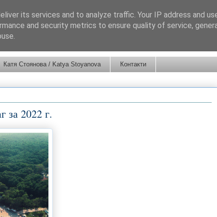
liver its services and to analyze traffic. Your IP address and us
rmance and security metrics to ensure quality of service, gene
buse.
Катя Стоянова / Katya Stoyanova
Контакти
 за 2022 г.