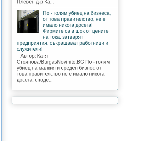
Плевен д-р Ка...
По - голям убиец на бизнеса,
от това правителство, не е
имало никога досега!
Фирмите са в шок от цените
на тока, затварят
предприятия, съкращават работници и
служители!
Автор: Катя
Стоянова/BurgasNovinite.BG По - голям
убиец на малкия и среден бизнес от
това правителство не е имало никога
досега, споде...