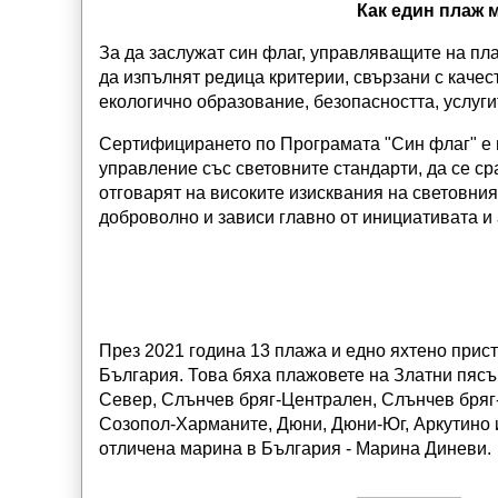
Как един плаж 
За да заслужат син флаг, управляващите на пла
да изпълнят редица критерии, свързани с каче
екологично образование, безопасността, услуги
Сертифицирането по Програмата "Син флаг" е 
управление със световните стандарти, да се сра
отговарят на високите изисквания на световния 
доброволно и зависи главно от инициативата и
През 2021 година 13 плажа и едно яхтено прис
България. Това бяха плажовете на Златни пясъ
Север, Слънчев бряг-Централен, Слънчев бряг
Созопол-Харманите, Дюни, Дюни-Юг, Аркутино и
отличена марина в България - Марина Диневи.