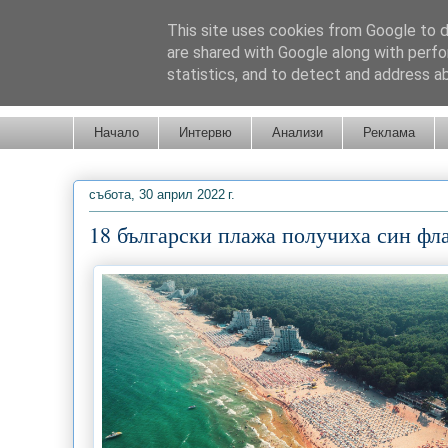
This site uses cookies from Google to de
are shared with Google along with perfo
statistics, and to detect and address a
Новини от Бургас, страната и света!
Начало
Интервю
Анализи
Реклама
събота, 30 април 2022 г.
18 български плажа получиха син флаг