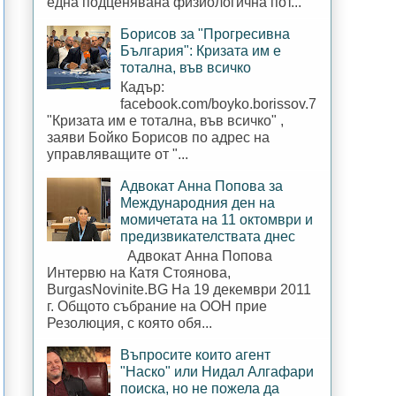
една подценявана физиологична пот...
Борисов за "Прогресивна
България": Кризата им е
тотална, във всичко
Кадър:
facebook.com/boyko.borissov.7
"Кризата им е тотална, във всичко" ,
заяви Бойко Борисов по адрес на
управляващите от "...
Адвокат Анна Попова за
Международния ден на
момичетата на 11 октомври и
предизвикателствата днес
Адвокат Анна Попова
Интервю на Катя Стоянова,
BurgasNovinite.BG На 19 декември 2011
г. Общото събрание на ООН прие
Резолюция, с която обя...
Въпросите които агент
"Наско" или Нидал Алгафари
поиска, но не пожела да