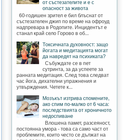
от състезателите и е с
опасност за живота
60-годишен зрител е бил блъснат от
състезателен джип по време на офроуд
надпревара в Родопите. Инцидентът е
станал край село Горово в об...
Токсичната духовност: защо
йогата и медитацията могат
да навредят на психиката?
Събуждате се в пет
сутринта, за да успеете за
ранната медитация. След това следват
час йога, дихателни упражнения и
утвърждения. Четете к...
Мозъкът изтрива спомените,
ако спим по-малко от 6 часа:
последствията от хроничното
недоспиване
Влошена памет, разсеяност,
постоянна умора - това са само част от
проблемите, които често се дължат на