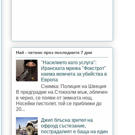
Най - четено през последните 7 дни
"Насилието като услуга":
Иранската мрежа "Фокстрот"
наема момчета за убийства в
Европа
Снимка: Полиция на Швеция
В предградие на Стокхолм мъж, облечен
в черно, се появи от зимната нощ.
Носейки пистолет, той се приближи до
20...
Джип блъсна зрител на
офроуд състезание,
пострадалият е баща на един