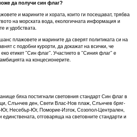
може да получи син флаг?
жовете и марините и хората, които ги посещават, трябва
ството на морската вода, екологичната информация и
те и удобствата.
шанс плажовете и марините да сверят политиката си на
внят с подобни курорти, да докажат на всички, че
еко етикет "Син флаг". Участието в "Синия флаг" е
 амбицията на концесионерите.
танище бяха постигнали световния стандарт Син флаг в
ци, Слънчев ден, Свети Влас-Нов плаж, Слънчев бряг-
-Юг, Несебър-Юг, Поморие-Изток, Созопол-Централен,
 единствената, отговаряща на световните стандарти и