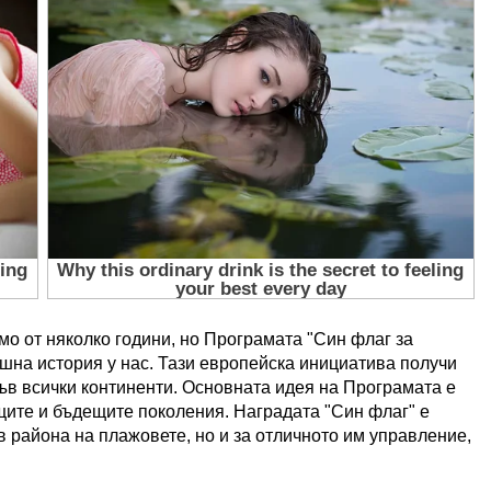
мо от няколко години, но Програмата "Син флаг за
шна история у нас. Тази европейска инициатива получи
във всички континенти. Основната идея на Програмата е
щите и бъдещите поколения. Наградата "Син флаг" е
в района на плажовете, но и за отличното им управление,