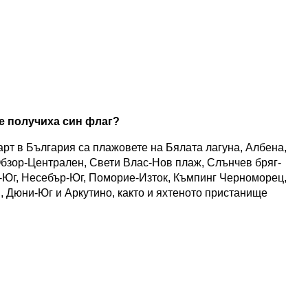
е получиха син флаг?
арт в България са плажовете на Бялата лагуна, Албена,
Обзор-Централен, Свети Влас-Нов плаж, Слънчев бряг-
-Юг, Несебър-Юг, Поморие-Изток, Къмпинг Черноморец,
 Дюни-Юг и Аркутино, както и яхтеното пристанище