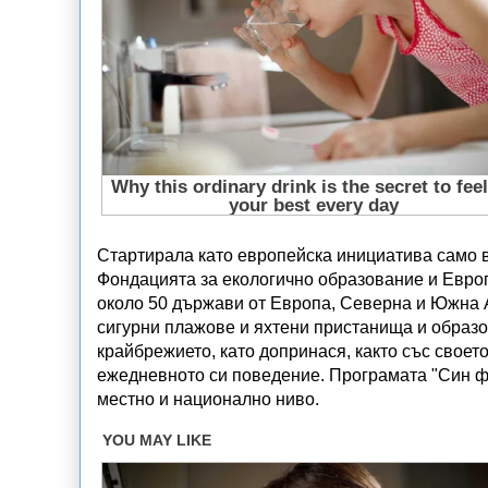
Стартирала като европейска инициатива само в
Фондацията за екологично образование и Евро
около 50 държави от Европа, Северна и Южна А
сигурни плажове и яхтени пристанища и образо
крайбрежието, като допринася, както със своет
ежедневното си поведение. Програмата "Син фл
местно и национално ниво.