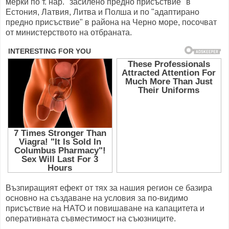
мерки по т. нар. "засилено предно присъствие" в
Естония, Латвия, Литва и Полша и по "адаптирано
предно присъствие" в района на Черно море, посочват
от министерството на отбраната.
Възпиращият ефект от тях за нашия регион се базира
основно на създаване на условия за по-видимо
присъствие на НАТО и повишаване на капацитета и
оперативната съвместимост на съюзниците.