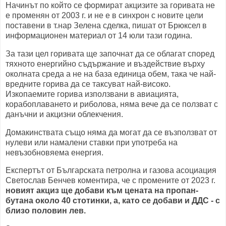
Начинът по който се формират акцизите за горивата не
е променян от 2003 г. и не е в синхрон с новите цели
поставени в т.нар Зелена сделка, пишат от Брюксел в
информационен материал от 14 юли тази година.
За тази цел горивата ще започнат да се облагат според
тяхното енергийно съдържание и въздействие върху
околната среда а не на база единица обем, така че най-
вредните горива да се таксуват най-високо.
Изкопаемите горива използвани в авиацията,
корабоплаването и риболова, няма вече да се ползват с
данъчни и акцизни облекчения.
Домакинствата също няма да могат да се възползват от
нулеви или намалени ставки при употреба на
невъзобновяема енергия.
Експертът от Българската петролна и газова асоциация
Светослав Бенчев коментира, че с промените от 2023 г.
новият акциз ще добави към цената на пропан-
бутана около 40 стотинки, а, като се добави и ДДС - с
близо половин лев.