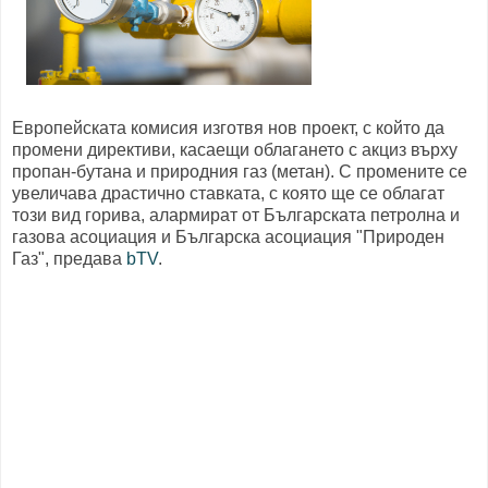
Европейската комисия изготвя нов проект, с който да
промени директиви, касаещи облагането с акциз върху
пропан-бутана и природния газ (метан). С промените се
увеличава драстично ставката, с която ще се облагат
този вид горива, алармират от Българската петролна и
газова асоциация и Българска асоциация "Природен
Газ", предава
bTV
.