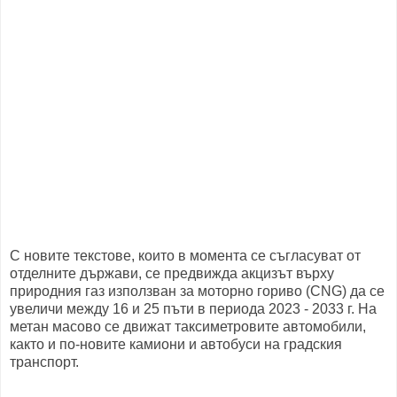
С новите текстове, които в момента се съгласуват от
отделните държави, се предвижда акцизът върху
природния газ използван за моторно гориво (CNG) да се
увеличи между 16 и 25 пъти в периода 2023 - 2033 г. На
метан масово се движат таксиметровите автомобили,
както и по-новите камиони и автобуси на градския
транспорт.