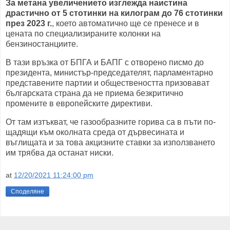
За метана увеличението изглежда наистина
драстично от 5 стотинки на килограм до 76 стотинки
през 2023 г.
, което автоматично ще се пренесе и в
цената по специализираните колонки на
бензиностанциите.
В тази връзка от БПГА и БАПГ с отворено писмо до
президента, министър-председателят, парламентарно
представените партии и обществеността призовават
българската страна да не приема безкритично
промените в европейските директиви.
От там изтъкват, че газообразните горива са в пъти по-
щадящи към околната среда от дървесината и
въглищата и за това акцизните ставки за използването
им трябва да останат ниски.
at
12/20/2021 11:24:00 pm
Споделяне