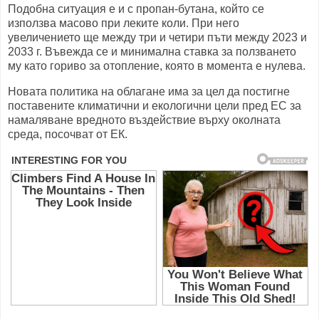
Подобна ситуация е и с пропан-бутана, който се
използва масово при леките коли. При него
увеличението ще между три и четири пъти между 2023 и
2033 г. Въвежда се и минимална ставка за ползването
му като гориво за отопление, която в момента е нулева.
Новата политика на облагане има за цел да постигне
поставените климатични и екологични цели пред ЕС за
намаляване вредното въздействие върху околната
среда, посочват от ЕК.