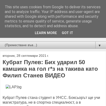
This site uses cookies from Google to deliver its services
and to analyze traffic. Your IP address and user-agent are
shared with Google along with performance and security
metrics to ensure quality of service, generate usage
statistics, and to detect and address abuse.
LEARN MORE
GOT IT
Новини от Бургас, страната и света!
▼
вторник, 28 септември 2021 г.
Кубрат Пулев: Бих ударил 50
камшика на гол г*з на такива като
Филип Станев ВИДЕО
Кубрат Пулев стана студент в УНСС. Боксьорът ще учи
магистратура, не в спортна специалност, а в