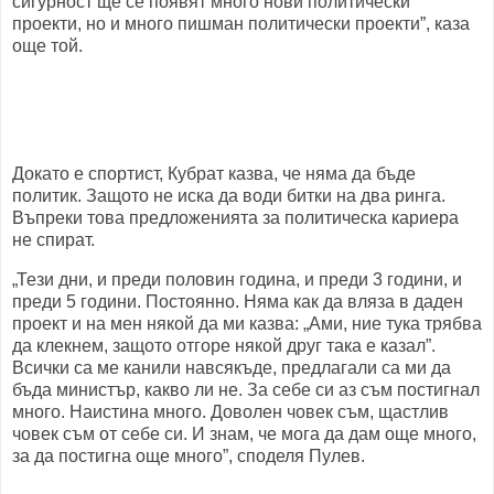
сигурност ще се появят много нови политически
проекти, но и много пишман политически проекти”, каза
още той.
Докато е спортист, Кубрат казва, че няма да бъде
политик. Защото не иска да води битки на два ринга.
Въпреки това предложенията за политическа кариера
не спират.
„Тези дни, и преди половин година, и преди 3 години, и
преди 5 години. Постоянно. Няма как да вляза в даден
проект и на мен някой да ми казва: „Ами, ние тука трябва
да клекнем, защото отгоре някой друг така е казал”.
Всички са ме канили навсякъде, предлагали са ми да
бъда министър, какво ли не. За себе си аз съм постигнал
много. Наистина много. Доволен човек съм, щастлив
човек съм от себе си. И знам, че мога да дам още много,
за да постигна още много”, споделя Пулев.