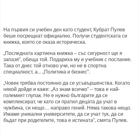
На първия си учебен ден като студент, Кубрат Пулев
беше посрещнат официално. Получи студентската си
книжка, която се оказа историческа.
„Последната хартиена книжка – със сигурност ще я
запазя”, обеща той. Подариха му и учебник с послание.
Така от днес той отново учи, но не в спортна
специалност, а... „Политика и бизнес”.
„Човек трябва постоянно да се усъвършенства. Когато
някой дойде и каже: „Аз знам всичко” – това е най-
големият глупак. Не е нужно българите да се
комплексират, че като си пратил децата да учат в
чужбина, си нещо… направо гений. Няма такова нещо.
Имаме уникални университети, да си учат тук, да си
бъдат при родителите, това е истината”, смята Пулев.