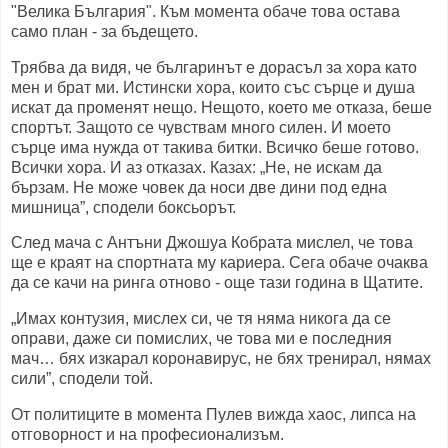
"Велика България". Към момента обаче това остава
само план - за бъдещето.
Трябва да видя, че българинът е дорасъл за хора като
мен и брат ми. Истински хора, които със сърце и душа
искат да променят нещо. Нещото, което ме отказа, беше
спортът. Защото се чувствам много силен. И моето
сърце има нужда от такива битки. Всичко беше готово.
Всички хора. И аз отказах. Казах: „Не, не искам да
бързам. Не може човек да носи две дини под една
мишница”, сподели боксьорът.
След мача с Антъни Джошуа Кобрата мислел, че това
ще е краят на спортната му кариера. Сега обаче очаква
да се качи на ринга отново - още тази година в Щатите.
„Имах контузия, мислех си, че тя няма никога да се
оправи, даже си помислих, че това ми е последния
мач… бях изкарал коронавирус, не бях тренирал, нямах
сили”, сподели той.
От политиците в момента Пулев вижда хаос, липса на
отговорност и на професионализъм.