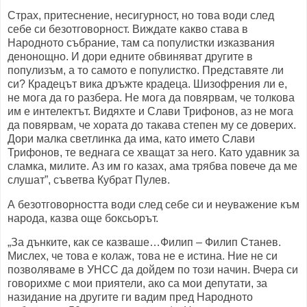
Страх, притеснение, несигурност, но това води след
себе си безотговорност. Виждате какво става в
Народното събрание, там са популистки изказвания
денонощно. И дори едните обвиняват другите в
популизъм, а то самото е популистко. Представяте ли
си? Крадецът вика дръжте крадеца. Шизофрения ли е,
не мога да го разбера. Не мога да повярвам, че толкова
им е интелектът. Видяхте и Слави Трифонов, аз не мога
да повярвам, че хората до такава степен му се доверих.
Дори малка светлинка да има, като името Слави
Трифонов, те веднага се хващат за него. Като удавник за
сламка, милите. Аз им го казах, ама трябва повече да ме
слушат”, съветва Кубрат Пулев.
А безотговорността води след себе си и неуважение към
народа, казва още боксьорът.
„За дънките, как се казваше…Филип – Филип Станев.
Мислех, че това е колаж, това не е истина. Ние не си
позволяваме в УНСС да дойдем по този начин. Вчера си
говорихме с мои приятели, ако са мои депутати, за
назидание на другите ги вадим пред Народното