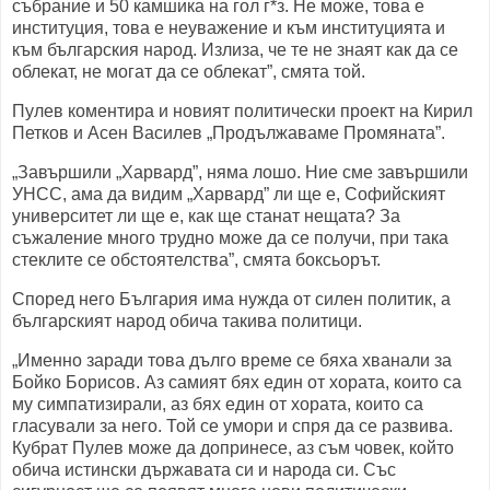
събрание и 50 камшика на гол г*з. Не може, това е
институция, това е неуважение и към институцията и
към българския народ. Излиза, че те не знаят как да се
облекат, не могат да се облекат”, смята той.
Пулев коментира и новият политически проект на Кирил
Петков и Асен Василев „Продължаваме Промяната”.
„Завършили „Харвард”, няма лошо. Ние сме завършили
УНСС, ама да видим „Харвард” ли ще е, Софийският
университет ли ще е, как ще станат нещата? За
съжаление много трудно може да се получи, при така
стеклите се обстоятелства”, смята боксьорът.
Според него България има нужда от силен политик, а
българският народ обича такива политици.
„Именно заради това дълго време се бяха хванали за
Бойко Борисов. Аз самият бях един от хората, които са
му симпатизирали, аз бях един от хората, които са
гласували за него. Той се умори и спря да се развива.
Кубрат Пулев може да допринесе, аз съм човек, който
обича истински държавата си и народа си. Със