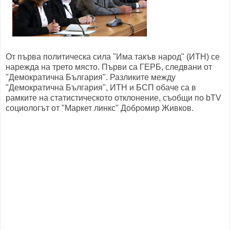
От първа политическа сила "Има такъв народ" (ИТН) се
нарежда на трето място. Първи са ГЕРБ, следвани от
"Демократична България". Разликите между
"Демократична България", ИТН и БСП обаче са в
рамките на статистическото отклонение, съобщи по bTV
социологът от "Маркет линкс" Добромир Живков.