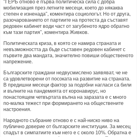
"ГЕРБ отново е първа политическа сила с добра
мобилизация през летните месеци, което до някаква
степен е изненада", коментира социологът. Но от друга,
разочарованието от партиите на протеста да съставят
редовен кабинет води част от загубеното ядро обратно
към тази партия", коментира Живков.
Политическата криза, в която се намира страната и
невъзможността да бъде съставен редовен кабинет с
първите два мандата, значително повиши общественото
напрежение.
Българските граждани недвусмислено заявяват, че не
са удовлетворени от посоката на развитие на страната.
В предишни месеци фактор за подобни нагласи са били
и вълните на пандемията от коронавирус, но
понастоящем четвъртата вълна на заразата е с много
по-малка тежест при формирането на обществените
настроения.
Народното събрание отново е с най-ниско ниво на
публично доверие от българските институции. За месец
спадът в симпатиите към него е с около 10%. Обратна е