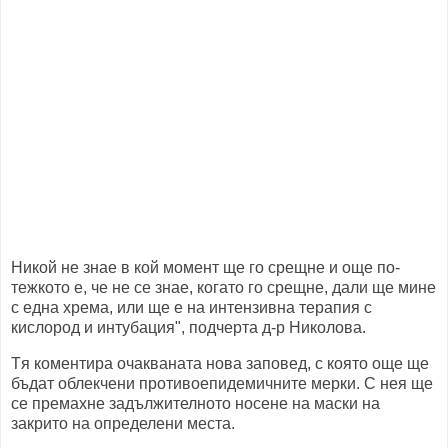
Никой не знае в кой момент ще го срещне и още по-
тежкото е, че не се знае, когато го срещне, дали ще мине
с една хрема, или ще е на интензивна терапия с
кислород и интубация", подчерта д-р Николова.
Tя коментира очакваната нова заповед, с която още ще
бъдат облекчени противоепидемичните мерки. С нея ще
се премахне задължителното носене на маски на
закрито на определени места.