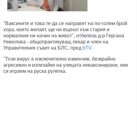
"Ваксините и това те да се направят на по-голям брой
хора, които желаят, ще ни върнат към стария и
нормалния ни начин на живот", отбеляза д-р Гергана
Николова - общопрактикуващ лекар и член на
Управителния съвет на БЛС, пред
bTV
.
"Този вирус е изключително изменчив, безкрайно
агресивен и излизайки на улицата неваксинирани, ние
си играем на руска рулетка.