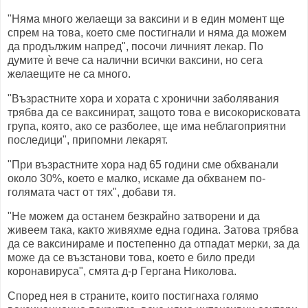
"Няма много желаещи за ваксини и в един момент ще
спрем на това, което сме постигнали и няма да можем
да продължим напред", посочи личният лекар. По
думите ѝ вече са налични всички ваксини, но сега
желаещите не са много.
"Възрастните хора и хората с хронични заболявания
трябва да се ваксинират, защото това е високорисковата
група, която, ако се разболее, ще има неблагоприятни
последици", припомни лекарят.
"При възрастните хора над 65 години сме обхванали
около 30%, което е малко, искаме да обхванем по-
голямата част от тях", добави тя.
"Не можем да останем безкрайно затворени и да
живеем така, както живяхме една година. Затова трябва
да се ваксинираме и постепенно да отпадат мерки, за да
може да се възстанови това, което е било преди
коронавируса", смята д-р Гергана Николова.
Според нея в страните, които постигнаха голямо