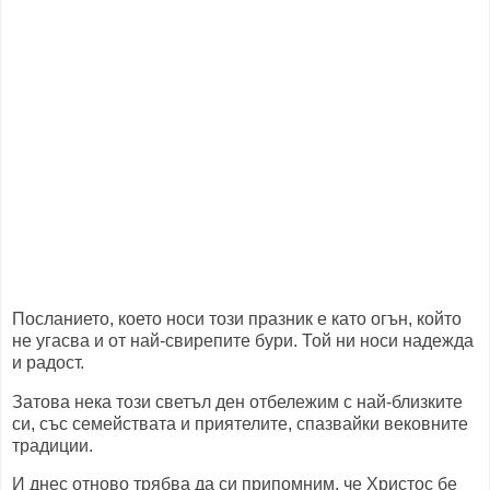
Посланието, което носи този празник е като огън, който
не угасва и от най-свирепите бури. Той ни носи надежда
и радост.
Затова нека този светъл ден отбележим с най-близките
си, със семействата и приятелите, спазвайки вековните
традиции.
И днес отново трябва да си припомним, че Христос бе