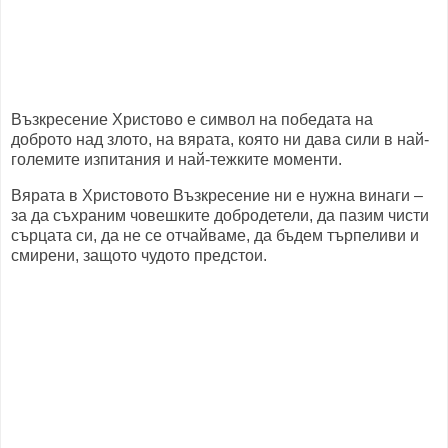
Възкресение Христово е символ на победата на
доброто над злото, на вярата, която ни дава сили в най-
големите изпитания и най-тежките моменти.
Вярата в Христовото Възкресение ни е нужна винаги –
за да съхраним човешките добродетели, да пазим чисти
сърцата си, да не се отчайваме, да бъдем търпеливи и
смирени, защото чудото предстои.