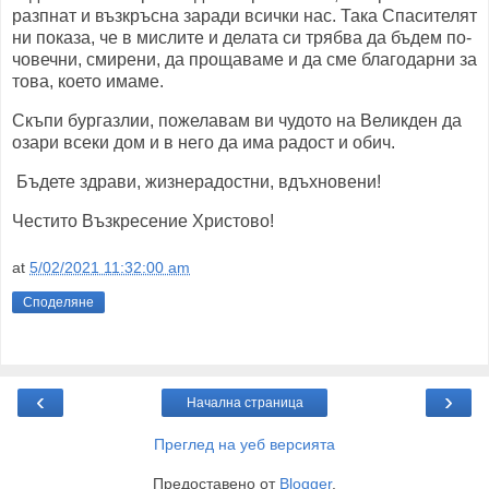
разпнат и възкръсна заради всички нас. Така Спасителят
ни показа, че в мислите и делата си трябва да бъдем по-
човечни, смирени, да прощаваме и да сме благодарни за
това, което имаме.
Скъпи бургазлии, пожелавам ви чудото на Великден да
озари всеки дом и в него да има радост и обич.
Бъдете здрави, жизнерадостни, вдъхновени!
Честито Възкресение Христово!
at
5/02/2021 11:32:00 am
Споделяне
‹
›
Начална страница
Преглед на уеб версията
Предоставено от
Blogger
.