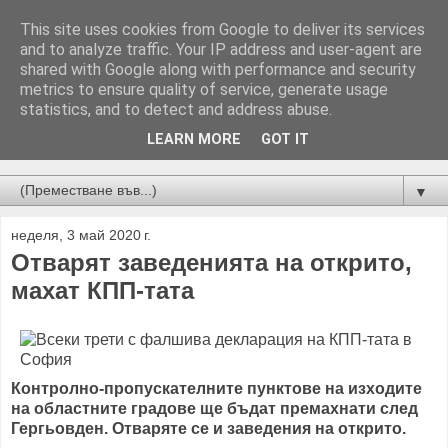
This site uses cookies from Google to deliver its services
and to analyze traffic. Your IP address and user-agent are
shared with Google along with performance and security
metrics to ensure quality of service, generate usage
statistics, and to detect and address abuse.
LEARN MORE
GOT IT
Новини от Бургас, страната и света!
▼
неделя, 3 май 2020 г.
Отварят заведенията на открито,
махат КПП-тата
Контролно-пропускателните пунктове на изходите
на областните градове ще бъдат премахнати след
Гергьовден. Отваряте се и заведения на открито.