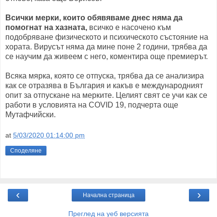
Всички мерки, които обявяваме днес няма да
помогнат на хазната,
всичко е насочено към
подобряване физическото и психическото състояние на
хората. Вирусът няма да мине поне 2 години, трябва да
се научим да живеем с него, коментира още премиерът.
Всяка мярка, която се отпуска, трябва да се анализира
как се отразява в България и какъв е международният
опит за отпускане на мерките. Целият свят се учи как се
работи в условията на COVID 19, подчерта още
Мутафчийски.
at
5/03/2020 01:14:00 pm
Споделяне
‹
›
Начална страница
Преглед на уеб версията