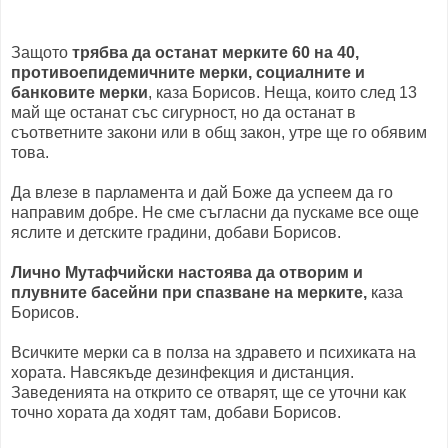
Защото
трябва да останат мерките 60 на 40,
противоепидемичните мерки, социалните и
банковите мерки
, каза Борисов. Неща, които след 13
май ще останат със сигурност, но да останат в
съответните закони или в общ закон, утре ще го обявим
това.
Да влезе в парламента и дай Боже да успеем да го
направим добре. Не сме съгласни да пускаме все още
яслите и детските градини, добави Борисов.
Лично Мутафчийски настоява да отворим и
плувните басейни при спазване на мерките,
каза
Борисов.
Всичките мерки са в полза на здравето и психиката на
хората. Навсякъде дезинфекция и дистанция.
Заведенията на открито се отварят, ще се уточни как
точно хората да ходят там, добави Борисов.