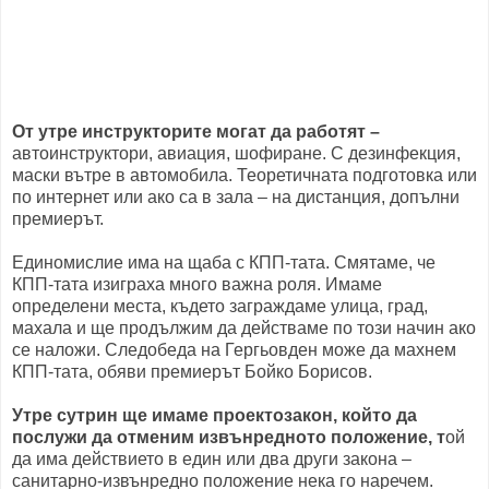
От утре инструкторите могат да работят –
автоинструктори, авиация, шофиране. С дезинфекция,
маски вътре в автомобила. Теоретичната подготовка или
по интернет или ако са в зала – на дистанция, допълни
премиерът.
Единомислие има на щаба с КПП-тата. Смятаме, че
КПП-тата изиграха много важна роля. Имаме
определени места, където заграждаме улица, град,
махала и ще продължим да действаме по този начин ако
се наложи. Следобеда на Гергьовден може да махнем
КПП-тата, обяви премиерът Бойко Борисов.
Утре сутрин ще имаме проектозакон, който да
послужи да отменим извънредното положение, т
ой
да има действието в един или два други закона –
санитарно-извънредно положение нека го наречем.