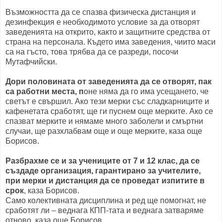
Възможността да се спазва физическа дистанция и
дезинфекция е необходимото условие за да отворят
заведенията на открито, както и защитните средства от
страна на персонала. Където има заведения, чиито маси
са на гъсто, това трябва да се разреди, посочи
Мутафчийски.
Дори половината от заведенията да се отворят, пак
са работни места, п
оне няма да го има усещането, че
светът е свършил. Ако тези мерки със сладкарниците и
кафенетата сработят, ще ги пуснем още мерките. Ако се
спазват мерките и нямаме много заболели и смъртни
случаи, ще разхлабвам още и още мерките, каза още
Борисов.
Разбрахме се и за учениците от 7 и 12 клас, да се
създаде организация, гарантирано за учителите,
при мерки и дистанция да се проведат изпитите в
срок
, каза Борисов.
Само колективната дисциплина и ред ще помогнат, не
сработят ли – веднага КПП-тата и веднага затваряме
отново, каза още Борисов.