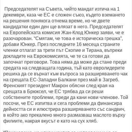
Председателят на Съвета, чийто мандат изтича на 1
декември, каза че ЕС е сложен съюз, където вземането
на решения понякога отнема време, но че двете
кандидатки един ден ще влязат в него. Председателят
на Европейската комисия Жан-Клод Юнкер заяви, че е
разочарован. “Смятам, че това е историческа грешка”,
добави Юнкер. През последните 16 месеца страните
членки отлагат за трети път Скопие и Тирана, въпреки
докладите на Еврокомисията, че те са готови да
започнат преговори. Това няма да може да стане преди
средата на следващата година, тъй като евролидерите
решиха да се върнат към въпроса за разширяването чак
на срещата ЕС-Западни Балкани през май в Загреб.
Френският президент Макрон обясни след края на
срещата в Брюксел, че ЕС трябва да си реши
собствените проблеми, преди да кани нови членове. Той
посочи, че ЕС изпитва и сега проблеми да финансира
дейността си и илюстрира разширяването със сандвич,
в който ако прекалено много размазваш маслото върху
филиите, накрая вкусът е като на сух хляб.