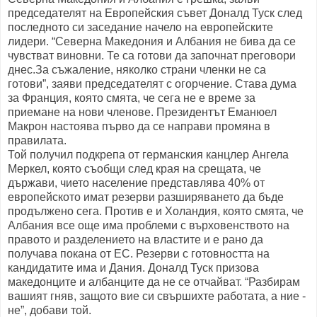
председателят на Европейския съвет Доналд Туск след
последното си заседание начело на европейските
лидери. “Северна Македония и Албания не бива да се
чувстват виновни. Те са готови да започнат преговори
днес.За съжаление, няколко страни членки не са
готови”, заяви председателят с огорчение. Става дума
за Франция, която смята, че сега не е време за
приемане на нови членове. Президентът Еманюел
Макрон настоява първо да се направи промяна в
правилата.
Той получил подкрепа от германския канцлер Ангела
Меркел, която съобщи след края на срещата, че
държави, чието население представлява 40% от
европейското имат резерви разширяването да бъде
продължено сега. Против е и Холандия, която смята, че
Албания все още има проблеми с върховенството на
правото и разделението на властите и е рано да
получава покана от ЕС. Резерви с готовността на
кандидатите има и Дания. Доналд Туск призова
македонците и албанците да не се отчайват. “Разбирам
вашият гняв, защото вие си свършихте работата, а ние -
не”, добави той.