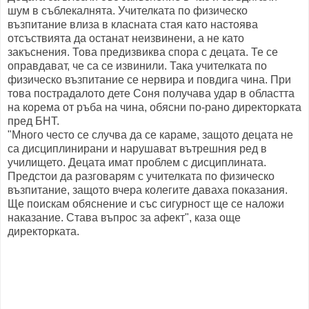
шум в съблекалнята. Учителката по физическо
възпитание влиза в класната стая като настоява
отсъствията да останат неизвинени, а не като
закъснения. Това предизвиква спора с децата. Те се
оправдават, че са се извинили. Така учителката по
физическо възпитание се нервира и повдига чина. При
това пострадалото дете Соня получава удар в областта
на корема от ръба на чина, обясни по-рано директорката
пред БНТ.
"Много често се случва да се караме, защото децата не
са дисциплинирани и нарушават вътрешния ред в
училището. Децата имат проблем с дисциплината.
Предстои да разговарям с учителката по физическо
възпитание, защото вчера колегите даваха показания.
Ще поискам обяснение и със сигурност ще се наложи
наказание. Става въпрос за афект", каза още
директорката.