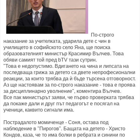
По-строго
наказание за учителката, ударила дете с чин в
училището в софийското село Яна, ще поиска
образователният министър Красимир Вълчев. Това
обяви самият той пред bTV тази сутрин.
"Това е недопустимо. Вдигането на чина и липсата на
последваща грижа за детето са двете непрофесионални
реакции, за които трябва да ѝ бъде търсена отговорност.
Аз ще настоявам за по-строго наказание - това е проява
за дисциплинарно уволнение", коментира Вълчев.
Все пак министърът заяви, че първо проверката трябва
да покаже дали и друг път педагогът е посягал на
ученици, каквито сигнали има.
Пострадалото момиченце - Соня, остава под
наблюдение в "Пирогов". Бащата на детето - Христо
Кондов, каза, че то има болки в ребрата и синини по