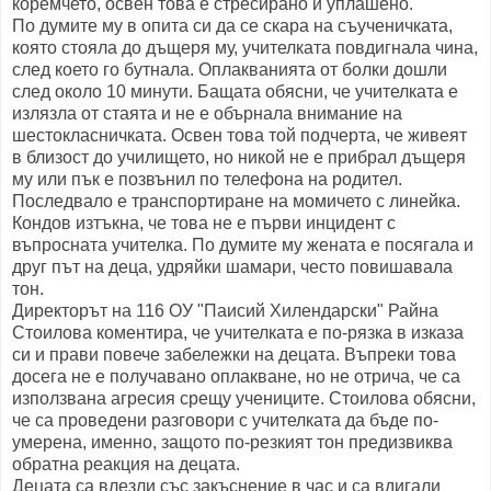
коремчето, освен това е стресирано и уплашено.
По думите му в опита си да се скара на съученичката,
която стояла до дъщеря му, учителката повдигнала чина,
след което го бутнала. Оплакванията от болки дошли
след около 10 минути. Бащата обясни, че учителката е
излязла от стаята и не е обърнала внимание на
шестокласничката. Освен това той подчерта, че живеят
в близост до училището, но никой не е прибрал дъщеря
му или пък е позвънил по телефона на родител.
Последвало е транспортиране на момичето с линейка.
Кондов изтъкна, че това не е първи инцидент с
въпросната учителка. По думите му жената е посягала и
друг път на деца, удряйки шамари, често повишавала
тон.
Директорът на 116 ОУ "Паисий Хилендарски" Райна
Стоилова коментира, че учителката е по-рязка в изказа
си и прави повече забележки на децата. Въпреки това
досега не е получавано оплакване, но не отрича, че са
използвана агресия срещу учениците. Стоилова обясни,
че са проведени разговори с учителката да бъде по-
умерена, именно, защото по-резкият тон предизвиква
обратна реакция на децата.
Децата са влезли със закъснение в час и са вдигали