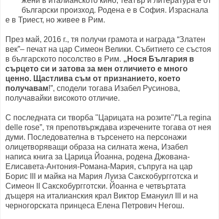
жени в италианското кино, театър и литература е от
български произход. Родена е в София. Израснала
е в Триест, но живее в Рим.
През май, 2016 г., тя получи грамота и награда “Златен
век”– печат на цар Симеон Велики. Събитието се състоя
в българското посолство в Рим.
„Нося България в
сърцето си и затова за мен отличието е много
ценно. Щастлива съм от признанието, което
получавам
!”, сподели тогава Изабел Русинова,
получавайки високото отличие.
С последната си творба "Царицата на розите"/“La regina
delle rose”, тя препотвърждава изречените тогава от нея
думи. Последователна в търсенето на персонажи
олицетворяващи образа на силната жена, Изабел
написа книга за Царица Йоанна, родена Джована-
Елисавета-Антония-Романа-Мария, съпруга на цар
Борис III и майка на Мария Луиза Сакскобургготска и
Симеон II Сакскобургготски. Йоанна е четвъртата
дъщеря на италианския крал Виктор Емануил III и на
черногорската принцеса Елена Петрович Негош.