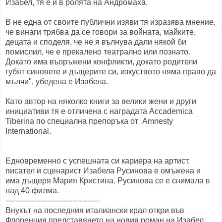
Изабел, тя е и в ролята на Андромаха.
В не една от своите публични изяви тя изразява мнение,
че винаги трябва да се говори за войната, майките,
децата и споделя, че не я вълнува дали някой би
помислил, че е прекалено театрално или познато.
Докато има въоръжени конфликти, докато родители
губят синовете и дъщерите си, изкуството няма право да
мълчи", убедена е Изабела.
Като автор на няколко книги за велики жени и други
инициативи тя е отличена с наградата Accademica
Tiberina по специална препоръка от Amnesty
International.
Едновременно с успешната си кариера на артист,
писател и сценарист Изабела Русинова е омъжена и
има дъщеря Мария Кристина. Русинова се е снимала в
над 40 филма.
--------------------------------------
Внукът на последния италиански крал откри във
Флоренция представянето на новия роман на Изабел