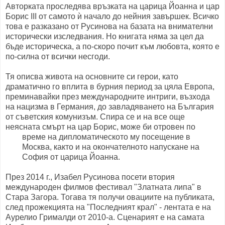
Авторката проследява връзката на царица Йоанна и цар
Борис III от самото ѝ начало до нейния завършек. Всичко
това е разказано от Русинова на базата на внимателни
исторически изследвания. Но книгата няма за цел да
бъде историческа, а по-скоро почит към любовта, която е
по-силна от всички несгоди.
Тя описва живота на основните си герои, като
драматично го вплита в бурния период за цяла Европа,
преминавайки през международните интриги, възхода
на нацизма в Германия, до завладяването на България
от съветския комунизъм. Спира се и на все още
неясната смърт на цар Борис, може би отровен по
време на дипломатическото му посещ
ение в
Москва, както и на окончателното напускане на
София от царица Йоанна.
През 2014 г., Изабел Русинова посети втория
международен филмов фестивал "Златната липа" в
Стара Загора. Тогава тя получи овациите на публиката,
след прожекцията на "Последният крал" - лентата е на
Аурелио Грималди от 2010-а. Сценарият е на самата