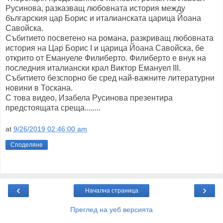
Русинова, разказващ любовната история между
българския цар Борис и италианската царица Йоана
Савойска.
Събитието посветено на романа, разкриващ любовната
история на Цар Борис I и царица Йоана Савойска, бе
открито от Емануеле Филиберто. Филиберто е внук на
последния италиански крал Виктор Емануел III.
Събитието безспорно бе сред най-важните литературни
новини в Тоскана.
С това видео, Изабела Русинова презентира
предстоящата среща........
at
9/26/2019 02:46:00 am
Споделяне
‹
›
Начална страница
Преглед на уеб версията