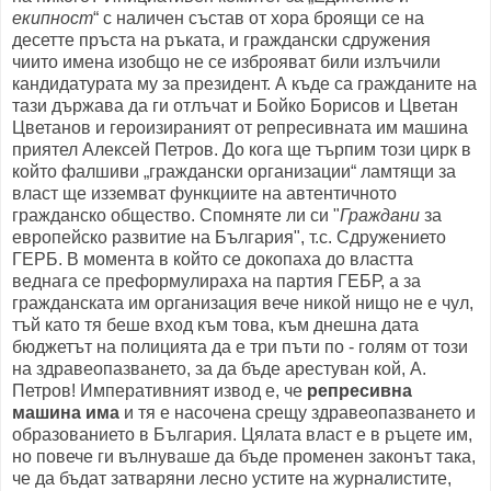
екипност
“ с наличен състав от хора броящи се на
десетте пръста на ръката, и граждански сдружения
чиито имена изобщо не се изброяват били излъчили
кандидатурата му за президент. А къде са гражданите на
тази държава да ги отлъчат и Бойко Борисов и Цветан
Цветанов и героизираният от репресивната им машина
приятел Алексей Петров. До кога ще търпим този цирк в
който фалшиви „граждански организации“ ламтящи за
власт ще изземват функциите на автентичното
гражданско общество. Спомняте ли си "
Граждани
за
европейско развитие на България", т.с. Сдружението
ГЕРБ. В момента в който се докопаха до властта
веднага се преформулираха на партия ГЕБР, а за
гражданската им организация вече никой нищо не е чул,
тъй като тя беше вход към това, към днешна дата
бюджетът на полицията да е три пъти по - голям от този
на здравеопазването, за да бъде арестуван кой, А.
Петров! Императивният извод е, че
репресивна
машина има
и тя е насочена срещу здравеопазването и
образованието в България. Цялата власт е в ръцете им,
но повече ги вълнуваше да бъде променен законът така,
че да бъдат затваряни лесно устите на журналистите,