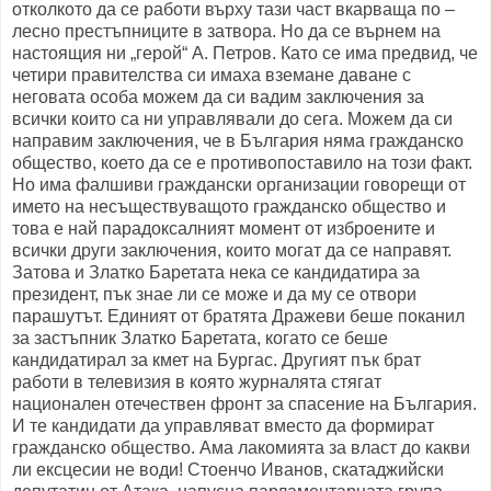
отколкото да се работи върху тази част вкарваща по –
лесно престъпниците в затвора. Но да се върнем на
настоящия ни „герой“ А. Петров. Като се има предвид, че
четири правителства си имаха вземане даване с
неговата особа можем да си вадим заключения за
всички които са ни управлявали до сега. Можем да си
направим заключения, че в България няма гражданско
общество, което да се е противопоставило на този факт.
Но има фалшиви граждански организации говорещи от
името на несъществуващото гражданско общество и
това е най парадоксалният момент от изброените и
всички други заключения, които могат да се направят.
Затова и Златко Баретата нека се кандидатира за
президент, пък знае ли се може и да му се отвори
парашутът. Единият от братята Дражеви беше поканил
за застъпник Златко Баретата, когато се беше
кандидатирал за кмет на Бургас. Другият пък брат
работи в телевизия в която журналята стягат
национален отечествен фронт за спасение на България.
И те кандидати да управляват вместо да формират
гражданско общество. Ама лакомията за власт до какви
ли ексцесии не води! Стоенчо Иванов, скатаджийски