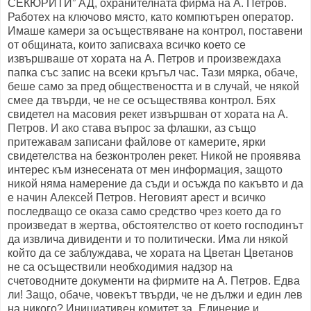
СЕКЮРИТИ” АД, охранителната фирма на А. Петров.
Работех на ключово място, като компютърен оператор.
Имаше камери за осъществяване на контрол, поставени
от общината, които записваха всичко което се
извършваше от хората на А. Петров и произвеждаха
папка със запис на всеки кръгъл час. Тази мярка, обаче,
беше само за пред обществеността и в случай, че някой
смее да твърди, че не се осъществява контрол. Бях
свидетел на масовия рекет извършван от хората на А.
Петров. И ако става въпрос за флашки, аз също
притежавам записани файлове от камерите, ярки
свидетелства на безконтролен рекет. Никой не проявява
интерес към изнесената от мен информация, защото
никой няма намерение да съди и осъжда по какъвто и да
е начин Алексей Петров. Неговият арест и всичко
последващо се оказа само средство чрез което да го
произведат в жертва, обстоятелство от което господинът
да извлича дивиденти и то политически. Има ли някой
който да се заблуждава, че хората на Цветан Цветанов
не са осъществили необходимия надзор на
счетоводните документи на фирмите на А. Петров. Едва
ли! Защо, обаче, човекът твърди, че не дължи и един лев
на никого? Инициативен комитет за „Единение и