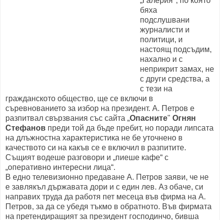
„Галерия", по която
бяха
подслушвани
журналисти и
политици, и
настоящ подсъдим,
нахално и с
неприкрит замах, не
с други средства, а
с тези на
гражданското общество, ще се включи в
съревнованието за избор на президент. А. Петров е
разпитвал свързвания със сайта „
Опасните
"
Огнян
Стефанов
преди той да бъде пребит, но поради липсата
на длъжностна характеристика не бе уточнено в
качеството си на какъв се е включил в разпитите.
Същият водеше разговори и „пиеше кафе“ с
„оперативно интересни лица“.
В едно телевизионно предаване А. Петров заяви, че не
е завлякъл държавата дори и с един лев. Аз обаче, си
направих труда да работя пет месеца във фирма на А.
Петров, за да се убедя тъкмо в обратното. Във фирмата
на претендиращият за президент господинчо, бивша