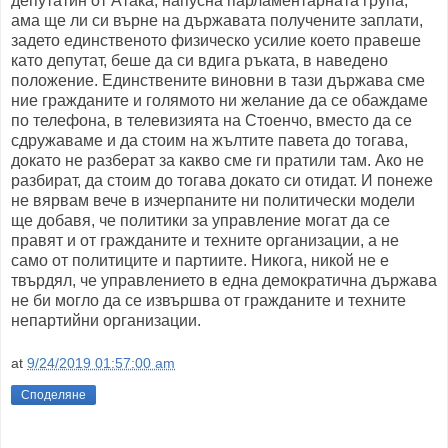
депутатин от Атака, напусна парламентарната група,
ама ще ли си върне на държавата получените заплати,
задето единственото физическо усилие което правеше
като депутат, беше да си вдига ръката, в наведено
положение. Единствените виновни в тази държава сме
ние гражданите и голямото ни желание да се обаждаме
по телефона, в телевизията на Стоенчо, вместо да се
сдружаваме и да стоим на жълтите павета до тогава,
докато не разберат за какво сме ги пратили там. Ако не
разбират, да стоим до тогава докато си отидат. И понеже
не вярвам вече в изчерпаните ни политически модели
ще добавя, че политики за управление могат да се
правят и от гражданите и техните организации, а не
само от политиците и партиите. Никога, никой не е
твърдял, че управлението в една демократична държава
не би могло да се извършва от гражданите и техните
непартийни организации.
at
9/24/2019 01:57:00 am
Споделяне