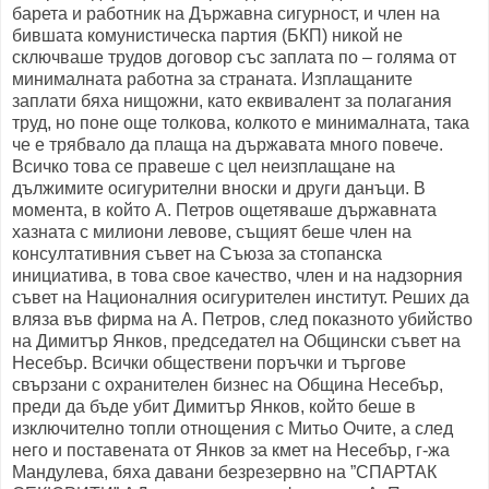
барета и работник на Държавна сигурност, и член на
бившата комунистическа партия (БКП) никой не
сключваше трудов договор със заплата по – голяма от
минималната работна за страната. Изплащаните
заплати бяха нищожни, като еквивалент за полагания
труд, но поне още толкова, колкото е минималната, така
че е трябвало да плаща на държавата много повече.
Всичко това се правеше с цел неизплащане на
дължимите осигурителни вноски и други данъци. В
момента, в който А. Петров ощетяваше държавната
хазната с милиони левове, същият беше член на
консултативния съвет на Съюза за стопанска
инициатива, в това свое качество, член и на надзорния
съвет на Националния осигурителен институт. Реших да
вляза във фирма на А. Петров, след показното убийство
на Димитър Янков, председател на Общински съвет на
Несебър. Всички обществени поръчки и търгове
свързани с охранителен бизнес на Община Несебър,
преди да бъде убит Димитър Янков, който беше в
изключително топли отнощения с Митьо Очите, а след
него и поставената от Янков за кмет на Несебър, г-жа
Мандулева, бяха давани безрезервно на ”СПАРТАК