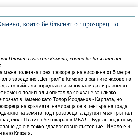
амено, който бе блъснат от прозорец по
шния Пламен Гочев от Камено, който бе блъснат от
а
.
 мъже полетяха през прозореца на височина от 5 метра
нал в заведение „Централ” в Камено в ранните часове на
ед като пийнали порядъчно и започнали да си разменят
от Камено политнал и опитал да се хване за близко
е познат в Камено като Тодор Йорданов - Карпата, но
розореца на кръчмата, намираща се в центъра на града.
движно на земята под прозореца, а другият мъж тръгнал
традалият Пламен бе откаран в МБАЛ - Бургас, където му
ваше да е в тежко здравословно състояние. Имало е и
н като Кижата.