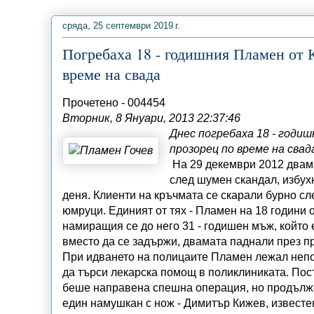
сряда, 25 септември 2019 г.
Погребаха 18 - годишния Пламен от К
време на свада
Прочетено -
004454
Вторник, 8 Януари, 2013 22:37:46
Днес погребаха 18 - годи
прозорец по време на свад
На 29 декември 2012 двама
след шумен скандал, избух
деня. Клиенти на кръчмата се скарали бурно сл
юмруци. Единият от тях - Пламен на 18 години 
намиращия се до него 31 - годишен мъж, който 
вместо да се задържи, двамата паднали през п
При идването на полицаите Пламен лежал непо
да търси лекарска помощ в поликлиниката. Пос
беше направена спешна операция, но продължа
един намушкан с нож - Димитър Кижев, известе