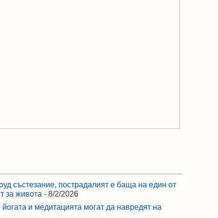
оуд състезание, пострадалият е баща на един от
ст за живота
- 8/2/2026
 йогата и медитацията могат да навредят на