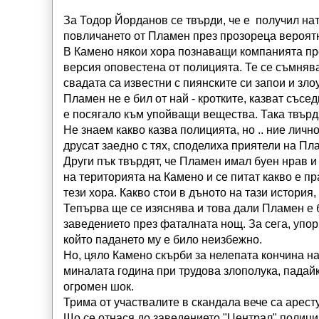
За Тодор Йорданов се твърди, че е получил нат
повличането от Пламен през прозореца вероятн
В Камено някои хора познаващи компанията пр
версия оповестена от полицията. Те се съмняв
свадата са известни с пиянските си запои и зл
Пламен не е бил от най - кротките, казват съсе
е посягало към упойващи вещества. Така твърдя
Не знаем какво казва полицията, но .. ние личн
друсат заедно с тях, споделиха приятели на Пл
Други пък твърдят, че Пламен имал буен нрав 
на територията на Камено и се питат какво е пр
тези хора. Какво стои в дъното на тази история
Тепърва ще се изяснява и това дали Пламен е 
заведението през фаталната нощ. За сега, упор
който падането му е било неизбежно.
Но, цяло Камено скърби за нелепата кончина 
миналата година при трудова злополука, падайки
огромен шок.
Трима от участвалите в скандала вече са арест
Що се отнася до заведението "Централ" полици