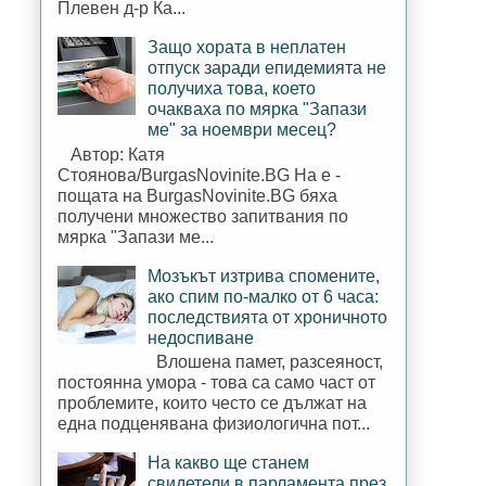
Плевен д-р Ка...
Защо хората в неплатен
отпуск заради епидемията не
получиха това, което
очакваха по мярка "Запази
ме" за ноември месец?
Автор: Катя
Стоянова/BurgasNovinite.BG На е -
пощата на BurgasNovinite.BG бяха
получени множество запитвания по
мярка "Запази ме...
Мозъкът изтрива спомените,
ако спим по-малко от 6 часа:
последствията от хроничното
недоспиване
Влошена памет, разсеяност,
постоянна умора - това са само част от
проблемите, които често се дължат на
една подценявана физиологична пот...
На какво ще станем
свидетели в парламента през