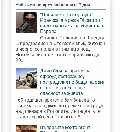
Най - четено през последните 7 дни
"Насилието като услуга":
Иранската мрежа "Фокстрот"
наема момчета за убийства в
Европа
Снимка: Полиция на Швеция
В предградие на Стокхолм мъж, облечен
в черно, се появи от зимната нощ.
Носейки пистолет, той се приближи до
20...
Джип блъсна зрител на
офроуд състезание,
пострадалият е баща на един
от състезателите и е с
опасност за живота
60-годишен зрител е бил блъснат от
състезателен джип по време на офроуд
надпревара в Родопите. Инцидентът е
станал край село Горово в об...
Въпросите които агент