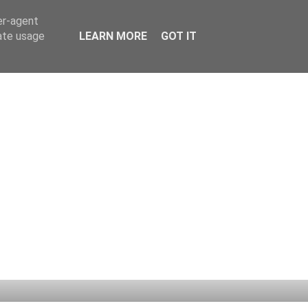
er-agent
rate usage
LEARN MORE
GOT IT