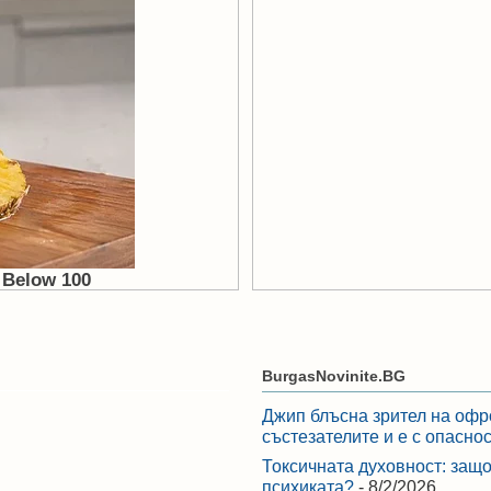
BurgasNovinite.BG
Джип блъсна зрител на офр
състезателите и е с опасно
Токсичната духовност: защо
психиката?
- 8/2/2026