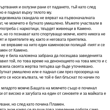
ъртвания и охлузни рани от падането, тъй като след
о е паднал върху тялото му.
едизвикала скандала не вярват на първоначалната
ат, че момчето е бутнато умишлено. Мъжете участвали в
оупотреба с наркотици, твърдят живеещи в Камено.
ди, но го познават като спортуващо момче, което никога не
т и приятелите му, както и неговата приятелка.
о не вярваме на нито един каменовски полицай -пият и се
амен от Камено.
и му е била наложена забрана да посещава заведенията
авил той, по това време на денонощието на това място и с
, взела своята жертва тепърва ще бъде уточнявано.
бутнат умишлено или е паднал сам през прозореца на
ито се носи мълвата, че той е бил блъснат по начин по
на младото момче.Бащата на момчето също е починал
 от високо и загубата на един от синовете и за майката е
увани, но след като почина Пламен.
ята знае какво се върши-това заведение работи само