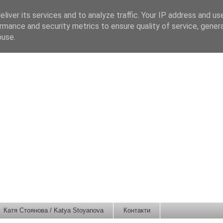
liver its services and to analyze traffic. Your IP address and us
rmance and security metrics to ensure quality of service, gene
buse.
Катя Стоянова / Katya Stoyanova
Контакти