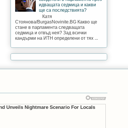
идващата седмица и какви
ще са последствията?
Катя
Стоянова/BurgasNovinite.BG Какво ще
стане в парламента следващата
седмица и отвъд нея? Зад всички
кандърми на ИТН определени от тях ...