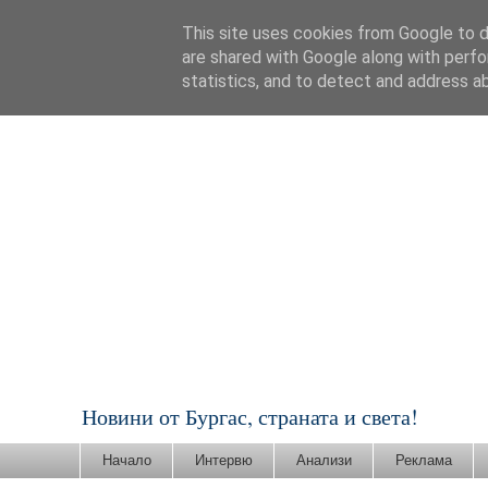
This site uses cookies from Google to de
are shared with Google along with perfo
statistics, and to detect and address a
Новини от Бургас, страната и света!
Начало
Интервю
Анализи
Реклама