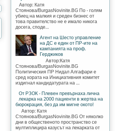
Автор: Катя
Стоянова/BurgasNovinite.BG По - голям
убиец на малкия и среден бизнес от
това правителство не е имало никога
досега, споде...
Агент на Шесто управление
на ДС е един от ПР-ите на
кампанията на проф.
Герджиков
Автор:Катя
Стоянова/BurgasNovinite.BG
Политическия ПР Нидал Алгафари е
сред хората на Инициативния комитет
издигнал кандидатурата на ...
От РЗОК - Плевен превърнаха лична
лекарка на 2000 пациенти в жертва на
бюрокрация, без да им мигне окото!
Автор: Катя
Стоянова/BurgasNovinite.BG От няколко
дни в общественото пространство се
мултиплицира казусът на лекарката от