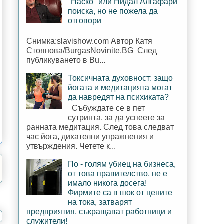
"Наско" или Нидал Алгафари
поиска, но не пожела да
отговори
Снимка:slavishow.com Автор Катя
Стоянова/BurgasNovinite.BG След
публикуването в Bu...
Токсичната духовност: защо
йогата и медитацията могат
да навредят на психиката?
Събуждате се в пет
сутринта, за да успеете за
ранната медитация. След това следват
час йога, дихателни упражнения и
утвърждения. Четете к...
По - голям убиец на бизнеса,
от това правителство, не е
имало никога досега!
Фирмите са в шок от цените
на тока, затварят
предприятия, съкращават работници и
служители!