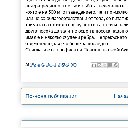
вечер-предимно в петък и събота, нелегално е, 
която е на 500 м. от заведението, че и по -малк
или не са облагодетелствани от това, се питат 
тримата са скочили срещу него и са го блъснал
друга посока да залитне освен в посока навън 
имал е и няколко счупени ребра. Непрекъснато 
отделението, където беше за последно.
Снимката е от профила на Пламен във Фейсбук,
at
9/25/2019 11:29:00 pm
По-нова публикация
Нача