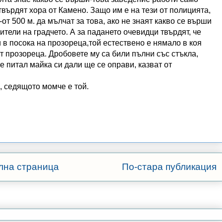
твърдят хора от Камено. Защо им е на тези от полицията,
о-от 500 м. да мълчат за това, ако не знаят какво се върши
жители на градчето. А за падането очевидци твърдят, че
и в посока на прозореца,той естествено е нямало в коя
от прозореца. Дробовете му са били пълни със стъкла,
е питал майка си дали ще се оправи, казват от
 седящото момче е той.
лна страница
По-стара публикация