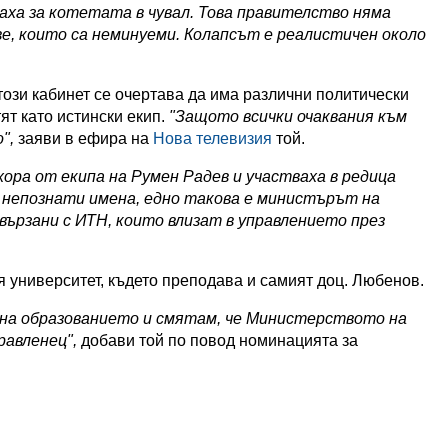
аха за котетата в чувал. Това правителство няма
е, които са неминуеми. Колапсът е реалистичен около
този кабинет се очертава да има различни политически
ят като истински екип.
"Защото всички очаквания към
",
заяви в ефира на
Нова телевизия
той.
хора от екипа на Румен Радев и участваха в редица
и непознати имена, едно такова е министърът на
вързани с ИТН, които влизат в управлението през
я университет, където преподава и самият доц. Любенов.
 на образованието и смятам, че Министерството на
равленец",
добави той по повод номинацията за