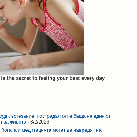
оуд състезание, пострадалият е баща на един от
ст за живота
- 8/2/2026
 йогата и медитацията могат да навредят на