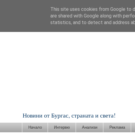
This site uses cookies from Google to de
are shared with Google along with perfo
statistics, and to detect and address a
Новини от Бургас, страната и света!
Начало
Интервю
Анализи
Реклама