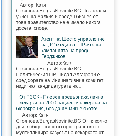
Автор: Катя
Стоянова/BurgasNovinite.BG По - голям
убиец на малкия и среден бизнес от
това правителство не е имало никога
досега, споде...
Агент на Шесто управление
на ДС е един от ПР-ите на
кампанията на проф.
Герджиков
Автор:Катя
Стоянова/BurgasNovinite.BG
Политическия ПР Нидал Алгафари е
сред хората на Инициативния комитет
издигнал кандидатурата на ...
От РЗОК - Плевен превърнаха лична
лекарка на 2000 пациенти в жертва на
бюрокрация, без да им мигне окото!
Автор: Катя
Стоянова/BurgasNovinite.BG От няколко
дни в общественото пространство се
мултиплицира казусът на лекарката от