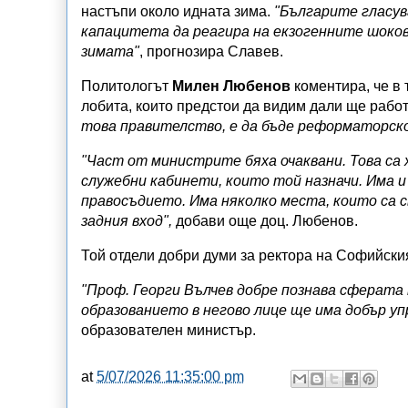
настъпи около идната зима.
"Българите гласув
капацитета да реагира на екзогенните шоков
зимата"
, прогнозира Славев.
Политологът
Милен Любенов
коментира, че в 
лобита, които предстои да видим дали ще работ
това правителство, е да бъде реформаторско
"Част от министрите бяха очаквани. Това са 
служебни кабинети, които той назначи. Има 
правосъдието. Има няколко места, които са с
задния вход",
добави още доц. Любенов.
Той отдели добри думи за ректора на Софийски
"Проф. Георги Вълчев добре познава сферата
образованието в негово лице ще има добър уп
образователен министър.
at
5/07/2026 11:35:00 pm