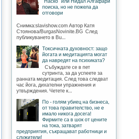
"Наско" или Нидал Алгафари
поиска, но не пожела да
отговори
Снимка:slavishow.com Автор Катя
Стоянова/BurgasNovinite.BG След
публикуването в Bu...
Токсичната духовност: защо
йогата и медитацията могат
да навредят на психиката?
Събуждате се в пет
сутринта, за да успеете за
ранната медитация. След това следват
час йога, дихателни упражнения и
утвърждения. Четете к...
По - голям убиец на бизнеса,
от това правителство, не е
имало никога досега!
Фирмите са в шок от цените
на тока, затварят
предприятия, съкращават работници и
служители!