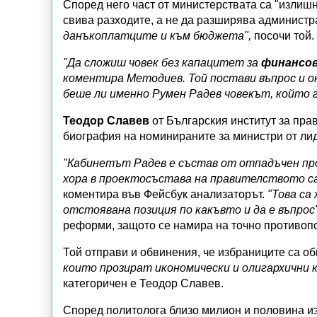
Според него част от министерствата са "излиш
свива разходите, а не да разширява администр
данъкоплатците и към бюджета",
посочи той.
"Да сложиш човек без капацитет за
финансо
коментира Методиев. Той постави въпрос и о
беше ли именно Румен Радев човекът, който 
Теодор Славев
от Българския институт за пра
биография на номинираните за министри от ли
"Кабинетът Радев е състав от отпадъчен пр
хора в проектосъстава на правителството са
коментира във Фейсбук анализаторът.
"Това са
отстоявана позиция по какъвто и да е въпрос"
реформи, защото се намира на точно противоп
Той отправи и обвинения, че избраниците са об
които прозират икономически и олигархични 
категоричен е Теодор Славев.
Според политолога близо милион и половина из