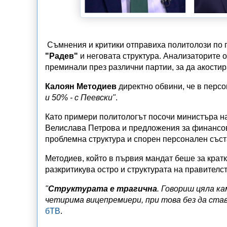
Съмнения и критики отправиха политолози по
"Радев"
и неговата структура. Анализаторите 
преминали през различни партии, за да акости
Калоян Методиев
директно обвини, че в персо
и 50% - с Пеевски"
.
Като примери политологът посочи министъра н
Велислава Петрова и предложения за финансов
проблемна структура и спорен персонален съст
Методиев, който в първия мандат беше за кратк
разкритикува остро и структурата на правителст
"
Структурата е трагична
. Говориш цяла к
четирима вицепремиери, при това без да став
бТВ
.