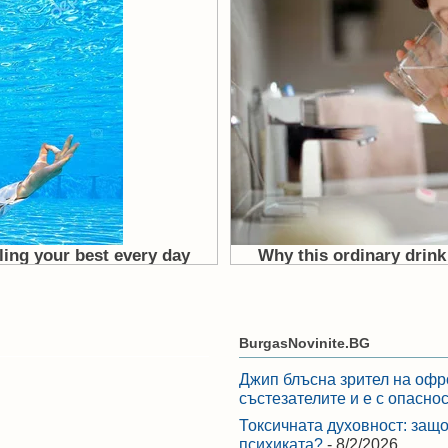
BurgasNovinite.BG
Джип блъсна зрител на офр
състезателите и е с опасно
Токсичната духовност: защо
психиката?
- 8/2/2026