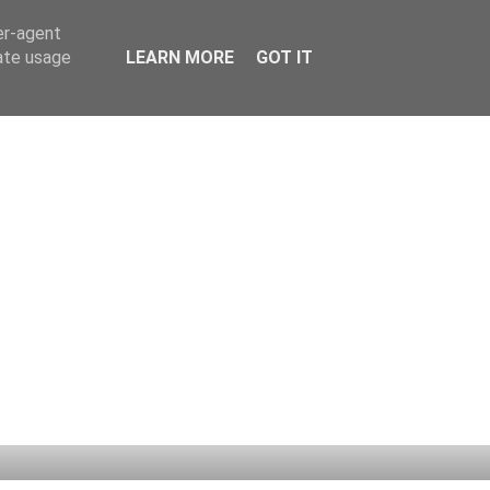
er-agent
rate usage
LEARN MORE
GOT IT