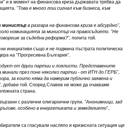
ни" и в момент на финансова криза държавата трябва да
ацията.
"Това е много лош сигнал към бизнеса, към
в министър
в разгара на финансова криза е абсурдно",
коло номинацията за министър на правосъдието. "Не
говореше за съдебна реформа?",
попита той.
вни инициативи също и не подмина пъстрата политическа
дера на "Прогресивна България".
одукт от други партии и лоялисти. Представените
 минали през поне няколко партии - от ИТН до ГЕРБ",
 хора, за които няма да намерим публично заявена и
,
добави той. Според Славев не може да очакваме
оложната страна.
вързани с различни олигархични групи.
"Анонимници, зад
кръгове, особено в енергетиката и земеделието
",
биратели са гласували насляпо и кризисната ситуация ще