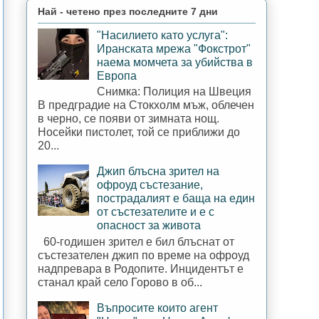
Най - четено през последните 7 дни
"Насилието като услуга":
Иранската мрежа "Фокстрот"
наема момчета за убийства в
Европа
Снимка: Полиция на Швеция
В предградие на Стокхолм мъж, облечен
в черно, се появи от зимната нощ.
Носейки пистолет, той се приближи до
20...
Джип блъсна зрител на
офроуд състезание,
пострадалият е баща на един
от състезателите и е с
опасност за живота
60-годишен зрител е бил блъснат от
състезателен джип по време на офроуд
надпревара в Родопите. Инцидентът е
станал край село Горово в об...
Въпросите които агент