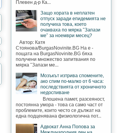
Плевен д-р Ка...
Защо хората в неплатен
отпуск заради епидемията не
получиха това, което
очакваха по мярка "Запази
ме" за ноември месец?
Автор: Катя
Стоянова/BurgasNovinite.BG На е -
пощата на BurgasNovinite.BG бяха
получени множество запитвания по
мярка "Запази ме...
Мозъкът изтрива спомените,
ако спим по-малко от 6 часа:
последствията от хроничното
недоспиване
Влошена памет, разсеяност,
постоянна умора - това са само част от
проблемите, които често се дължат на
една подценявана физиологична пот...
Адвокат Анна Попова за
Международния ден на