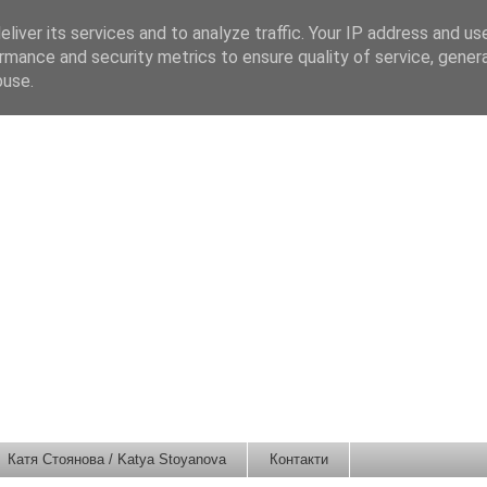
liver its services and to analyze traffic. Your IP address and us
rmance and security metrics to ensure quality of service, gene
buse.
Катя Стоянова / Katya Stoyanova
Контакти