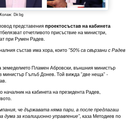
Колаж: Dir.bg
 повод представения
проектосъстав на кабинета
отбелязват отчетливото присъствие на министри,
рат при Румен Радев.
налния състав има хора, които
"50% са свързани с Радев
а земеделието Пламен Абровски, външния министър
 министър Гълъб Донев. Той вижда "две неща" -
ав.
о началник на кабинета на президента Радев,
вото.
ампания, че държавата няма пари, а после предлагаш
а дума за коалиционно управление",
каза Методиев по