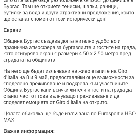
Giro d’Italia ще бъде разположен в близост до финиша в
Бургас. Там ще откриете тениски, шапки, раници,
бутилки за вода и други атрактивни предложения, които
ще останат спомен от този исторически ден!
Екрани
Община Бургас създава допълнително удобство и
празнична атмосфера за бургазлиите и гостите на града,
като осигурява екран с размери 4.50 х 2.50 метра пред
сградата на общината.
На него ще бъдат излъчвани на живо етапите на Giro
d’Italia на 8 и 9 май, предоставяйки още възможности за
споделено преживяване и подкрепа към участниците.
Община Бургас кани всички жители и гости на града да
станат част от това вълнуващо преживяване и да
споделят емоцията от Giro d’Italia на открито.
Цялата обиколка ще бъде излъчвана по Eurosport и HBO
MAX.
Важна информация: