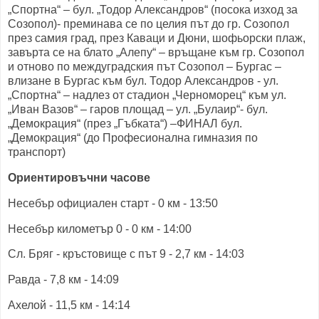
„Спортна“ – бул. „Тодор Александров“ (посока изход за
Созопол)- преминава се по целия път до гр. Созопол
през самия град, през Каваци и Дюни, шофьорски плаж,
завърта се на блато „Алепу“ – връщане към гр. Созопол
и отново по междуградския път Созопол – Бургас –
влизане в Бургас към бул. Тодор Александров - ул.
„Спортна“ – надлез от стадион „Черноморец“ към ул.
„Иван Вазов“ – гаров площад – ул. „Булаир“- бул.
„Демокрация“ (през „Гъбката“) –ФИНАЛ бул.
„Демокрация“ (до Професионална гимназия по
транспорт)
Ориентировъчни часове
Несебър официален старт - 0 км - 13:50
Несебър километър 0 - 0 км - 14:00
Сл. Бряг - кръстовище с път 9 - 2,7 км - 14:03
Равда - 7,8 км - 14:09
Ахелой - 11,5 км - 14:14