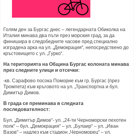
Голям ден за Бургас днес – легендарната Обиколка на
Италия минава два пъти през морския град, за да
финишира в следобедните часове пред специално
изградена арка на ул. „Демокрация“, непосредствено до
кръстовището с ул. „Гурко“.
На територията на Община Бургас колоната минава
през следните улици и отсечки:
-кв. Сарафово посока Поморие към гр. Бургас (през
Тромпета) към кръговото на ул. „Транспортна и бул.
Димитър Димов.
В града се преминава в следната
последователност:
Бул. „Димитър Димов“- ул. „24-ти Черноморски пехотен
полк“ – бул. „Демокрация“ – ул. „Булаир“ – ул. „Иван
Вазов“ – надлез към стадион „Черноморец“ – ул.