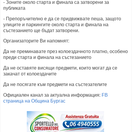
- Зоните около старта и финала са затворени за
публиката
- Препоръчително е да се придвижвате пеша, защото
улиците и паркингите около старта и финала на
състезанието ще бъдат затворени.
Организаторите Ви напомнят:
Да не преминавате през колоездачното платно, особено
преди старта и финала на състезанието
Да не оставяте висящи предмети, които могат да се
закачат от колоездачите
Да не посягате към предмети на състезателите
Официален канал за актуална информация:
FB
страница на Община Бургас