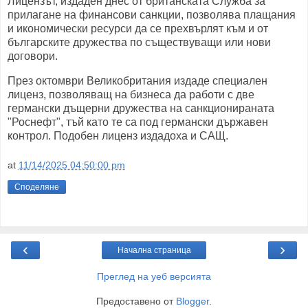
Лицензът, издаден днес от британската Служба за
прилагане на финансови санкции, позволява плащания
и икономически ресурси да се прехвърлят към и от
българските дружества по съществуващи или нови
договори.
През октомври Великобритания издаде специален
лиценз, позволяващ на бизнеса да работи с две
германски дъщерни дружества на санкционираната
"Роснефт", тъй като те са под германски държавен
контрол. Подобен лиценз издадоха и САЩ.
at
11/14/2025 04:50:00 pm
Споделяне
‹
›
Начална страница
Преглед на уеб версията
Предоставено от
Blogger
.