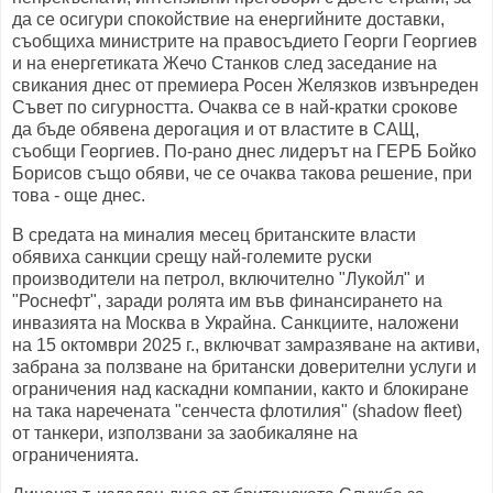
да се осигури спокойствие на енергийните доставки,
съобщиха министрите на правосъдието Георги Георгиев
и на енергетиката Жечо Станков след заседание на
свикания днес от премиера Росен Желязков извънреден
Съвет по сигурността. Очаква се в най-кратки срокове
да бъде обявена дерогация и от властите в САЩ,
съобщи Георгиев. По-рано днес лидерът на ГЕРБ Бойко
Борисов също обяви, че се очаква такова решение, при
това - още днес.
В средата на миналия месец британските власти
обявиха санкции срещу най-големите руски
производители на петрол, включително "Лукойл" и
"Роснефт", заради ролята им във финансирането на
инвазията на Москва в Украйна. Санкциите, наложени
на 15 октомври 2025 г., включват замразяване на активи,
забрана за ползване на британски доверителни услуги и
ограничения над каскадни компании, както и блокиране
на така наречената "сенчеста флотилия" (shadow fleet)
от танкери, използвани за заобикаляне на
ограниченията.