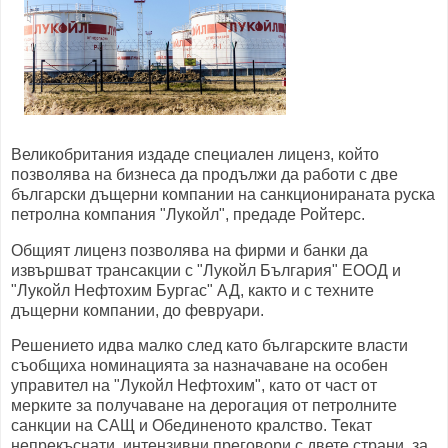
Великобритания издаде специален лиценз, който
позволява на бизнеса да продължи да работи с две
български дъщерни компании на санкционираната руска
петролна компания "Лукойл", предаде Ройтерс.
Общият лиценз позволява на фирми и банки да
извършват трансакции с "Лукойл България" ЕООД и
"Лукойл Нефтохим Бургас" АД, както и с техните
дъщерни компании, до февруари.
Решението идва малко след като българските власти
съобщиха номинацията за назначаване на особен
управител на "Лукойл Нефтохим", като от част от
мерките за получаване на дерогация от петролните
санкции на САЩ и Обединеното кралство. Текат
непрекъснати, интензивни преговори с двете страни, за