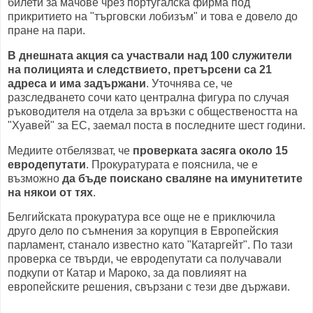
билети за мачове чрез португалска фирма под
прикритието на "търговски лобизъм" и това е довело до
пране на пари.
В днешната акция са участвали над 100 служители
на полицията и следствието, претърсени са 21
адреса и има задържани
. Уточнява се, че
разследването сочи като централна фигура по случая
ръководителя на отдела за връзки с обществеността на
"Хуавей" за ЕС, заемал поста в последните шест години.
Медиите отбелязват, че
проверката засяга около 15
евродепутати
. Прокуратурата е пояснила, че е
възможно
да бъде поискано сваляне на имунитетите
на някои от тях
.
Белгийската прокуратура все още не е приключила
друго дело по съмнения за корупция в Европейския
парламент, станало известно като "Катаргейт". По тази
проверка се твърди, че евродепутати са получавали
подкупи от Катар и Мароко, за да повлияят на
европейските решения, свързани с тези две държави.