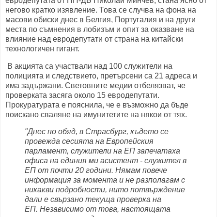
евродепутата от ПП-ДБ Николай Минчев, стана ясно от
негово кратко изявление. Това се случва на фона на
масови обиски днес в Белгия, Португалия и на други
места по съмнения в лобизъм и опит за оказване на
влияние над евродепутати от страна на китайски
технологичен гигант.
В акцията са участвали над 100 служители на
полицията и следствието, претърсени са 21 адреса и
има задържани. Световните медии отбелязват, че
проверката засяга около 15 евродепутати.
Прокуратурата е пояснила, че е възможно да бъде
поискано сваляне на имунитетите на някои от тях.
"Днес по обяд, в Страсбург, където се
провежда сесията на Европейския
парламент, служители на ЕП запечатаха
офиса на единия ми асистент - служител в
ЕП от почти 20 години.
Нямам повече
информация за момента и не разполагам с
никакви подробности, нито потвърждение
дали е свързано текуща проверка на
ЕП.
Независимо от това, настоящата