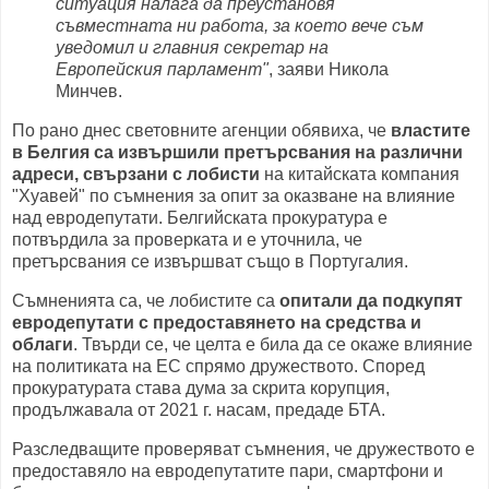
ситуация налага да преустановя
съвместната ни работа, за което вече съм
уведомил и главния секретар на
Европейския парламент"
, заяви Никола
Минчев.
По рано днес световните агенции обявиха, че
властите
в Белгия са извършили претърсвания на различни
адреси, свързани с лобисти
на китайската компания
"Хуавей" по съмнения за опит за оказване на влияние
над евродепутати. Белгийската прокуратура е
потвърдила за проверката и е уточнила, че
претърсвания се извършват също в Португалия.
Съмненията са, че лобистите са
опитали да подкупят
евродепутати с предоставянето на средства и
облаги
. Твърди се, че целта е била да се окаже влияние
на политиката на ЕС спрямо дружеството. Според
прокуратурата става дума за скрита корупция,
продължавала от 2021 г. насам, предаде БТА.
Разследващите проверяват съмнения, че дружеството е
предоставяло на евродепутатите пари, смартфони и