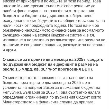
високи от приходите и помощите за този период. Това
наложи Министерският съвет със свое решение да
одобри финансиране на трансфери от държавния
бюджет към бюджета на държавното обществено
осигуряване и към бюджетите на общините за сметка на
наличности от предходната година. По този начин бе
обезпечено необходимото финансиране за нормалното
функциониране на всички бюджетни системи, в т.ч.
изплащане в нормативно регламентираните размери на
дължимите социални плащания, разходите за персонал
и други.
Очаква се за първите два месеца на 2025 г. салдото
по държавния бюджет да е дефицит в размер на
около 1,5 млрд. лв. (0,7 % от прогнозния БВП).
От министерството напомнят, че изпълнението на
бюджета през първите два месеца на 2025 г. е в
условията на неприет Закон за държавния бюджет на
Република България за 2025 г. Това съответно налага
определени ограничения по държавния бюджет, които
Министерството на финансите следва да прилага.