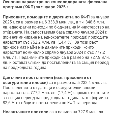
Основни параметри по консолидираната фискална
програма (КФП) за януари 2025 г.
Приходите, помощите и даренията по КФП
за януари
2025 г. са в размер на 6 333,8 млн. лв., в т.ч. 348,6 млн.
лв. еднократни приходи по бюджета на Министерство на
отбраната. На съпоставима база спрямо януари 2024 г.
(при елиминиране на еднократните приходи) приходите
нарастват със 752,2 млн. лв. (14,4 %). За този ръст
принос имат най-вече данъчните приходи, които
нарастват номинално спрямо януари 2024 г. със 777,2
млн. лв. Неданъчните приходи са в размер на 727,9 млн.
лв. и остават близки до постъпленията за същия период
на предходната година.
Данъчните постъпления (вкл. приходите от
осигурителни вноски)
са в размер на 5 232,4 млн. лв.
Постъпленията от данъци и осигурителни вноски
нарастват със 777,2 млн. лв. (17,4 %) спрямо отчетените
за същия период на предходната година, като формират
82,6 % от общите постъпления по КФП за периода.
Неданъчните приходи
са в размер на 727,9 млн. лв.