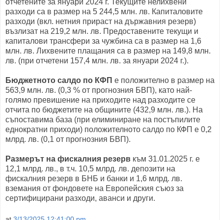
отчетените за януари 2024 г. Текущите нелихвени
разходи са в размер на 5 244,5 млн. лв. Капиталовите
разходи (вкл. нетния прираст на държавния резерв)
възлизат на 219,2 млн. лв. Предоставените текущи и
капиталови трансфери за чужбина са в размер на 1,6
млн. лв. Лихвените плащания са в размер на 149,8 млн.
лв. (при отчетени 157,4 млн. лв. за януари 2024 г.).
Бюджетното салдо по КФП
е положително в размер на
563,9 млн. лв. (0,3 % от прогнозния БВП), като най-
голямо превишение на приходите над разходите се
отчита по бюджетите на общините (432,9 млн. лв.). На
съпоставима база (при елиминиране на постъпилите
еднократни приходи) положителното салдо по КФП е 0,2
млрд. лв. (0,1 от прогнозния БВП).
Размерът на фискалния резерв
към 31.01.2025 г. е
12,1 млрд. лв., в т.ч. 10,5 млрд. лв. депозити на
фискалния резерв в БНБ и банки и 1,6 млрд. лв.
вземания от фондовете на Европейския съюз за
сертифицирани разходи, аванси и други.
at
3/13/2025 12:41:00 pm