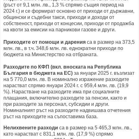
(ръст от 9,1 млн. лв., 1,3 % спрямо същия период на
2024 г.) и се формират основно от приходи от държавни,
общински и съдебни такси, приходи и доходи от
собственост, приходи от концесии, приходи от продажба
на квоти за емисии на парникови газове и други.
Приходите от помощи и дарения
са в размер на 373,5
млн. лв., в т.ч. 348,6 млн. лв. еднократни приходи по
бюджета на Министерство на отбраната.
Разходите по КФП (вкл. вноската на Република
България в бюджета на ЕС)
за януари 2025 г. възлизат
на 5 770,0 млн. лв. В номинално изражение разходите
нарастват спрямо януари 2024 г. с 959,4 млн. лв. (19,9
%). Нарастване на разходите има при социалните
плащания, включително разходите за пенсии, както и
при разходите за персонал, субсидии и други.
Номиналният ръст на разходите надвишава отчетения
ръст на приходите на съпоставима база.
Нелихвените разходи
са в размер на 5 465,3 млн. лв.,
като нарастват с 831,1 млн. лв. (17,9 %) спрямо