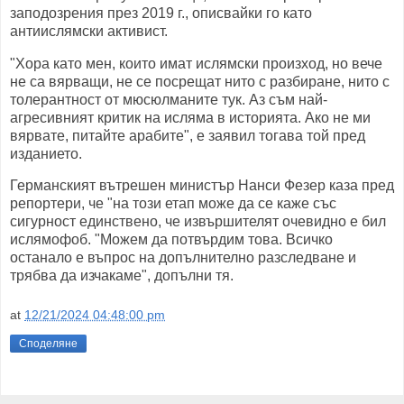
заподозрения през 2019 г., описвайки го като
антиислямски активист.
"Хора като мен, които имат ислямски произход, но вече
не са вярващи, не се посрещат нито с разбиране, нито с
толерантност от мюсюлманите тук. Аз съм най-
агресивният критик на исляма в историята. Ако не ми
вярвате, питайте арабите", е заявил тогава той пред
изданието.
Германският вътрешен министър Нанси Фезер каза пред
репортери, че "на този етап може да се каже със
сигурност единствено, че извършителят очевидно е бил
ислямофоб. "Можем да потвърдим това. Всичко
останало е въпрос на допълнително разследване и
трябва да изчакаме", допълни тя.
at
12/21/2024 04:48:00 pm
Споделяне