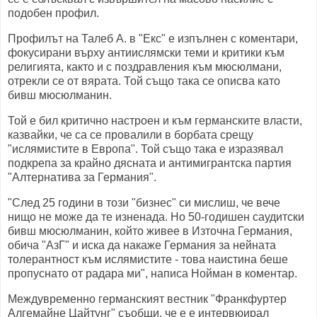
подобен профил.
Профилът на Талеб А. в "Екс" е изпълнен с коментари,
фокусирани върху антиислямски теми и критики към
религията, както и с поздравления към мюсюлмани,
отрекли се от вярата. Той също така се описва като
бивш мюсюлманин.
Той е бил критично настроен и към германските власти,
казвайки, че са се провалили в борбата срещу
"ислямистите в Европа". Той също така е изразявал
подкрепа за крайно дясната и антимигрантска партия
"Алтернатива за Германия".
"След 25 години в този "бизнес" си мислиш, че вече
нищо не може да те изненада. Но 50-годишен саудитски
бивш мюсюлманин, който живее в Източна Германия,
обича "АзГ" и иска да накаже Германия за нейната
толерантност към ислямистите - това наистина беше
пропуснато от радара ми", написа Нойман в коментар.
Междувременно германският вестник "Франкфуртер
Алгемайне Цайтунг" съобщи, че е е интервюирал