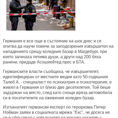
Германия е все още в състояние на шок днес и се
опитва да научи повече за заподозрения извършител на
нападението срещу коледния базар в Магдебург, при
което загинаха петима души, а други над 200 бяха
ранени, предаде Асошиейтед прес и БТА.
Германските власти съобщиха, че извършителят,
идентифициран от местните медии като 50-годишния
Талеб А. - специалист по психиатрия и психотерапия, е
живял в Германия от близо две десетилетия. Той беше
задържан на място, след като снощи вряза автомобила
си в посетителите на оживения коледен базар.
Изтъкнатият германски експерт по тероризма Петер
Нойман заяви в социалната мрежа "Екс", че досега не
се е сблъсквал с извършител на масово насилие с