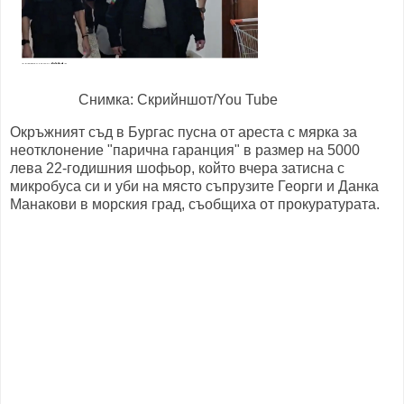
Снимка: Скрийншот/You Tube
Окръжният съд в Бургас пусна от ареста с мярка за
неотклонение "парична гаранция" в размер на 5000
лева 22-годишния шофьор, който вчера затисна с
микробуса си и уби на място съпрузите Георги и Данка
Манакови в морския град, съобщиха от прокуратурата.