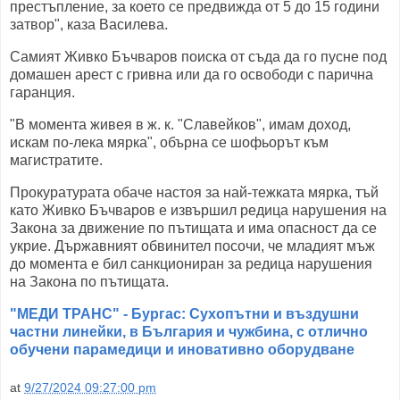
престъпление, за което се предвижда от 5 до 15 години
затвор", каза Василева.
Самият Живко Бъчваров поиска от съда да го пусне под
домашен арест с гривна или да го освободи с парична
гаранция.
"В момента живея в ж. к. "Славейков", имам доход,
искам по-лека мярка", обърна се шофьорът към
магистратите.
Прокуратурата обаче настоя за най-тежката мярка, тъй
като Живко Бъчваров е извършил редица нарушения на
Закона за движение по пътищата и има опасност да се
укрие. Държавният обвинител посочи, че младият мъж
до момента е бил санкциониран за редица нарушения
на Закона по пътищата.
"МЕДИ ТРАНС" - Бургас: Сухопътни и въздушни
частни линейки, в България и чужбина, с отлично
обучени парамедици и иновативно оборудване
at
9/27/2024 09:27:00 pm