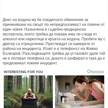
Днес на водача му бе повдигнато обвинение за
причиняване на смърт по непредпазливост на повече от
един човек. Назначена е съдебно-медицинска
експертиза, която трябва да покаже има ли следи от
алкохол или наркотици в кръвта на водача. Пробите му с
дрегер са отрицателни. Преглеждат се камерите от
района на инцидента. Иззет е и телефонът на Живко
Бъчваров. Разследващите трябва да установят дали той
не е ползвал телефона си, докато е шофирал и така да е
предизвикал тежкия инцидент.