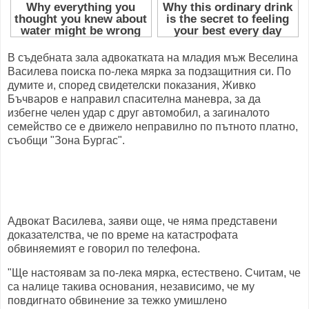
В съдебната зала адвокатката на младия мъж Веселина
Василева поиска по-лека мярка за подзащитния си. По
думите и, според свидетелски показания, Живко
Бъчваров е направил спасителна маневра, за да
избегне челен удар с друг автомобил, а загиналото
семейство се е движело неправилно по пътното платно,
съобщи "Зона Бургас".
Адвокат Василева, заяви още, че няма представени
доказателства, че по време на катастрофата
обвиняемият е говорил по телефона.
"Ще настоявам за по-лека мярка, естествено. Считам, че
са налице такива основания, независимо, че му
повдигнато обвинение за тежко умишлено