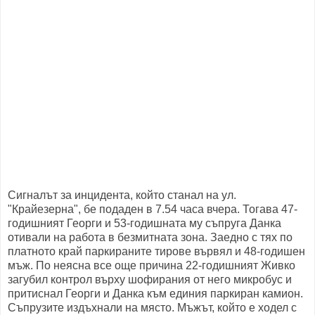
Сигналът за инцидента, който станал на ул.
"Крайезерна", бе подаден в 7.54 часа вчера. Тогава 47-
годишният Георги и 53-годишната му съпруга Данка
отивали на работа в безмитната зона. Заедно с тях по
платното край паркираните тирове вървял и 48-годишен
мъж. По неясна все още причина 22-годишният Живко
загубил контрол върху шофирания от него микробус и
притиснал Георги и Данка към единия паркиран камион.
Съпрузите издъхнали на място. Мъжът, който е ходел с