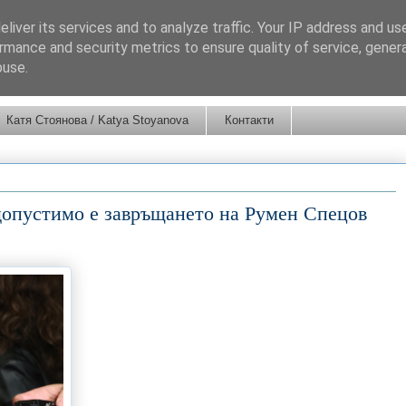
liver its services and to analyze traffic. Your IP address and us
rmance and security metrics to ensure quality of service, gene
buse.
Катя Стоянова / Katya Stoyanova
Контакти
допустимо е завръщането на Румен Спецов