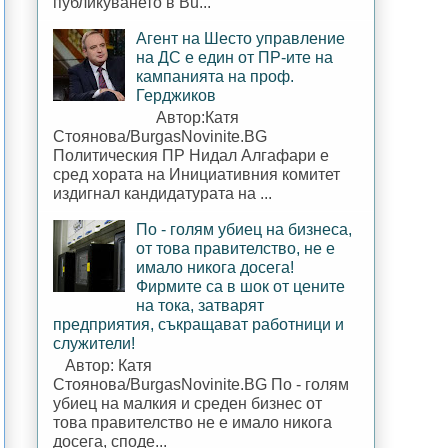
публикуването в Bu...
Агент на Шесто управление
на ДС е един от ПР-ите на
кампанията на проф.
Герджиков
Автор:Катя
Стоянова/BurgasNovinite.BG
Политическия ПР Нидал Алгафари е
сред хората на Инициативния комитет
издигнал кандидатурата на ...
По - голям убиец на бизнеса,
от това правителство, не е
имало никога досега!
Фирмите са в шок от цените
на тока, затварят
предприятия, съкращават работници и
служители!
Автор: Катя
Стоянова/BurgasNovinite.BG По - голям
убиец на малкия и среден бизнес от
това правителство не е имало никога
досега, споде...