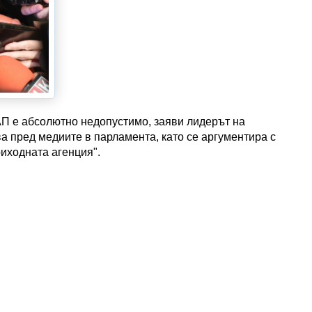
П е абсолютно недопустимо, заяви лидерът на
 пред медиите в парламента, като се аргументира с
риходната агенция".