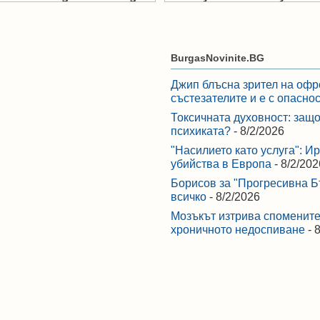
BurgasNovinite.BG
Джип блъсна зрител на офр
състезателите и е с опасно
Токсичната духовност: защо
психиката?
- 8/2/2026
"Насилието като услуга": И
убийства в Европа
- 8/2/202
Борисов за "Прогресивна Бъ
всичко
- 8/2/2026
Мозъкът изтрива спомените,
хроничното недоспиване
- 