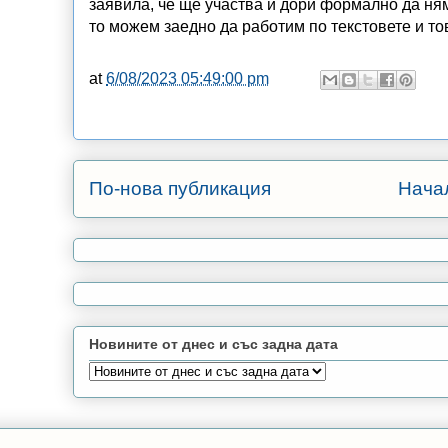
заявила, че ще участва и дори формално да ням
то можем заедно да работим по текстовете и то
at
6/08/2023 05:49:00 pm
По-нова публикация
Нача
Новините от днес и със задна дата