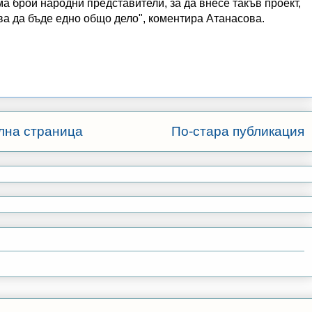
а брой народни представители, за да внесе такъв проект,
ва да бъде едно общо дело", коментира Атанасова.
лна страница
По-стара публикация