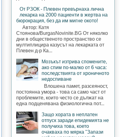
От РЗОК - Плевен превърнаха лична
лекарка на 2000 пациенти в жертва на
бюрокрация, без да им мигне окото!
Автор: Катя
Стоянова/BurgasNovinite.BG От няколко
дни в общественото пространство се
мултиплицира казусът на лекарката от
Плевен д-р Ка...
Мозъкът изтрива спомените,
ако спим по-малко от 6 часа:
последствията от хроничното
недоспиване
Влошена памет, разсеяност,
постоянна умора - това са само част от
проблемите, които често се дължат на
една подценявана физиологична пот...
Защо хората в неплатен
отпуск заради епидемията не
получиха това, което
очакваха по мярка "Запази