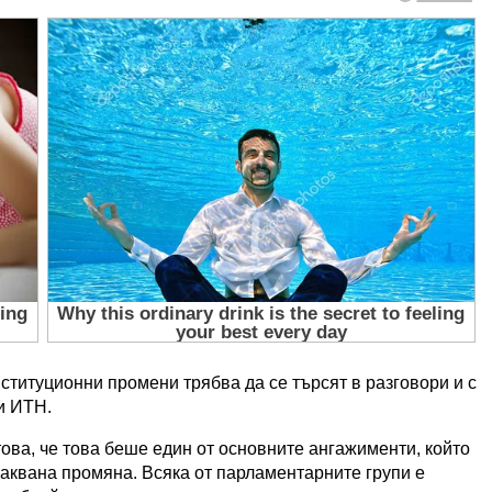
ституционни промени трябва да се търсят в разговори и с
и ИТН.
това, че това беше един от основните ангажименти, който
чаквана промяна. Всяка от парламентарните групи е