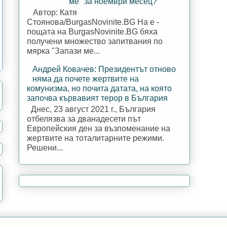
ме" за ноември месец?
Автор: Катя
Стоянова/BurgasNovinite.BG На е -
пощата на BurgasNovinite.BG бяха
получени множество запитвания по
мярка "Запази ме...
Андрей Ковачев: Президентът отново
няма да почете жертвите на
комунизма, но почита датата, на която
започва кървавият терор в България
Днес, 23 август 2021 г., България
отбелязва за дванадесети път
Европейския ден за възпоменание на
жертвите на тоталитарните режими.
Решени...