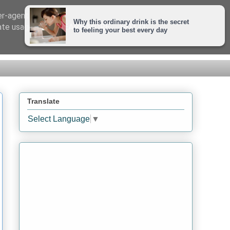
er-agent
rate usage
LEARN MORE
GOT IT
Translate
Select Language
▼