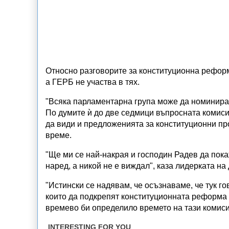
Относно разговорите за конституционна реформ
а ГЕРБ не участва в тях.
"Всяка парламентарна група може да номинира, 
По думите ѝ до две седмици въпросната комиси
да види и предложенията за конституционни пр
време.
"Ще ми се най-накрая и господин Радев да пока
наред, а никой не е виждал", каза лидерката н
"Истински се надявам, че осъзнаваме, че тук г
които да подкрепят конституционната реформа -
времево би определило времето на тази комиси