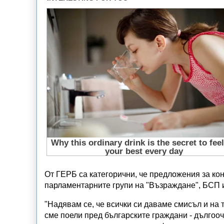
От ГЕРБ са категорични, че предложения за кон
парламентарните групи на "Възраждане", БСП 
"Надявам се, че всички си даваме смисъл и на 
сме поели пред българските граждани - дългоо