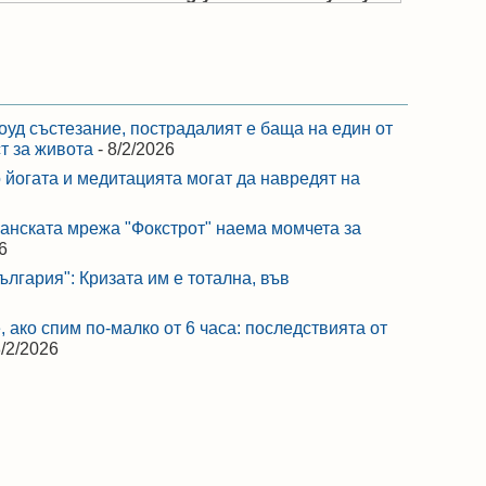
оуд състезание, пострадалият е баща на един от
ст за живота
- 8/2/2026
 йогата и медитацията могат да навредят на
ранската мрежа "Фокстрот" наема момчета за
6
лгария": Кризата им е тотална, във
 ако спим по-малко от 6 часа: последствията от
8/2/2026