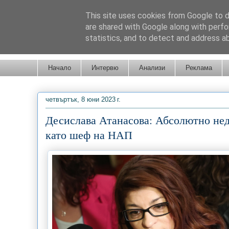
This site uses cookies from Google to de
are shared with Google along with perfo
statistics, and to detect and address a
Новини от Бургас, страната и света!
Начало
Интервю
Анализи
Реклама
четвъртък, 8 юни 2023 г.
Десислава Атанасова: Абсолютно не
като шеф на НАП