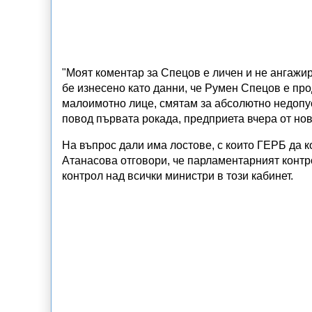
"Моят коментар за Спецов е личен и не ангажир
бе изнесено като данни, че Румен Спецов е п
малоимотно лице, смятам за абсолютно недопуст
повод първата рокада, предприета вчера от нов
На въпрос дали има лостове, с които ГЕРБ да 
Атанасова отговори, че парламентарният контро
контрол над всички министри в този кабинет.