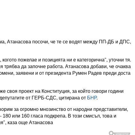
а, Атанасова посочи, че те се водят между ПП-ДБ и ДПС,
когото пожелае и позицията ни е категорична", уточни тя.
я трябва да започне работа. Атанасова добави, че очаква
омени, заявени и от президента Румен Радев преди доста
же своя проект на Конституция, за който говори години
а депутатите от ГЕРБ-СДС, цитирана от
БНР
.
оворим за огромно мнозинство от народни представители,
 180 или 160 гласа подкрепа. В този смисъл, това и
я", каза още Атанасова