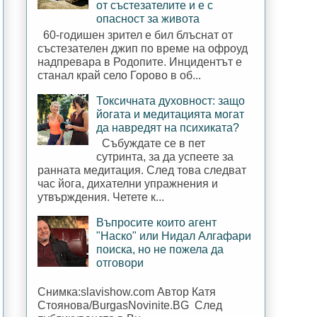
от състезателите и е с
опасност за живота
60-годишен зрител е бил блъснат от
състезателен джип по време на офроуд
надпревара в Родопите. Инцидентът е
станал край село Горово в об...
Токсичната духовност: защо
йогата и медитацията могат
да навредят на психиката?
Събуждате се в пет
сутринта, за да успеете за
ранната медитация. След това следват
час йога, дихателни упражнения и
утвърждения. Четете к...
Въпросите които агент
"Наско" или Нидал Алгафари
поиска, но не пожела да
отговори
Снимка:slavishow.com Автор Катя
Стоянова/BurgasNovinite.BG След