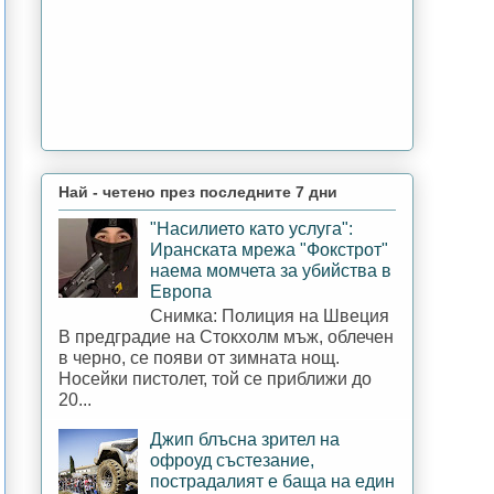
Най - четено през последните 7 дни
"Насилието като услуга":
Иранската мрежа "Фокстрот"
наема момчета за убийства в
Европа
Снимка: Полиция на Швеция
В предградие на Стокхолм мъж, облечен
в черно, се появи от зимната нощ.
Носейки пистолет, той се приближи до
20...
Джип блъсна зрител на
офроуд състезание,
пострадалият е баща на един