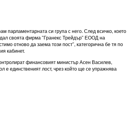
ам парламентарната си група с него. След всичко, което
родал своята фирма "Гранекс Трейдър" ЕООД на
имо отново да заема този пост", категорична бе тя по
ия кабинет.
контролират финансовият министър Асен Василев,
л е единственият лост, чрез който ще се упражнява