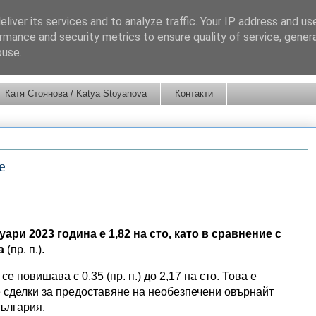
liver its services and to analyze traffic. Your IP address and us
rmance and security metrics to ensure quality of service, gene
buse.
Катя Стоянова / Katya Stoyanova
Контакти
е
ри 2023 година е 1,82 на сто, като в сравнение с
а
(пр. п.).
повишава с 0,35 (пр. п.) до 2,17 на сто. Това е
 сделки за предоставяне на необезпечени овърнайт
ългария.