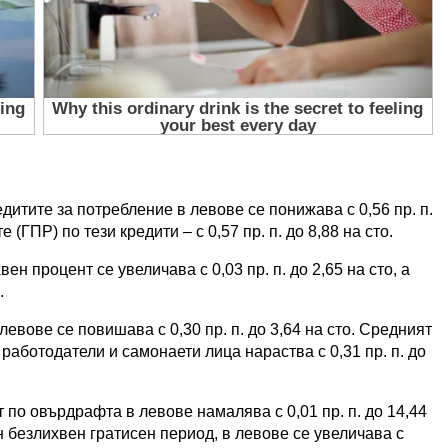
итите за потребление в левове се понижава с 0,56 пр. п.
 (ГПР) по тези кредити – с 0,57 пр. п. до 8,88 на сто.
н процент се увеличава с 0,03 пр. п. до 2,65 на сто, а
.
евове се повишава с 0,30 пр. п. до 3,64 на сто. Средният
работодатели и самонаети лица нараства с 0,31 пр. п. до
 по овърдрафта в левове намалява с 0,01 пр. п. до 14,44
ън безлихвен гратисен период, в левове се увеличава с