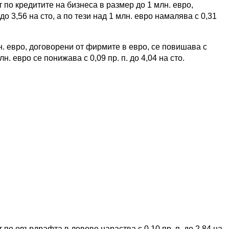
 по кредитите на бизнеса в размер до 1 млн. евро,
до 3,56 на сто, а по тези над 1 млн. евро намалява с 0,31
. евро, договорени от фирмите в евро, се повишава с
млн. евро се понижава с 0,09 пр. п. до 4,04 на сто.
по овърдрафта в левове нараства с 0,10 пр. п. до 2,84 на