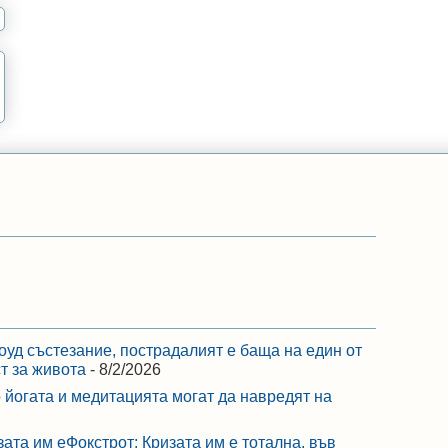
оуд състезание, пострадалият е баща на един от
ст за живота
- 8/2/2026
 йогата и медитацията могат да навредят на
зата им еФокстрот: Кризата им е тотална, във