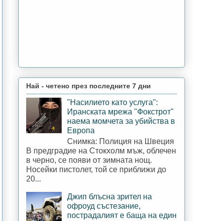
Най - четено през последните 7 дни
"Насилието като услуга":
Иранската мрежа "Фокстрот"
наема момчета за убийства в
Европа
Снимка: Полиция на Швеция
В предградие на Стокхолм мъж, облечен
в черно, се появи от зимната нощ.
Носейки пистолет, той се приближи до
20...
Джип блъсна зрител на
офроуд състезание,
пострадалият е баща на един