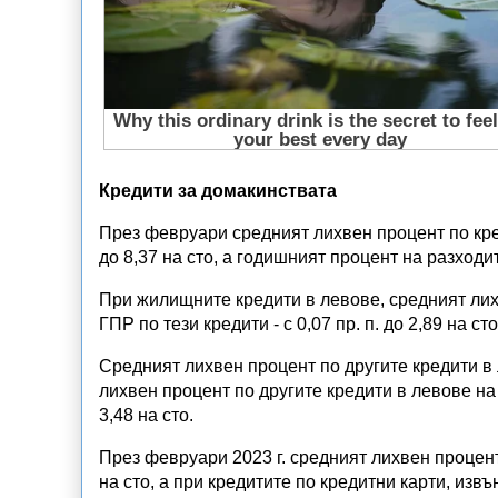
Кредити за домакинствата
През февруари средният лихвен процент по кред
до 8,37 на сто, а годишният процент на разходите
При жилищните кредити в левове, средният лихве
ГПР по тези кредити - с 0,07 пр. п. до 2,89 на сто
Средният лихвен процент по другите кредити в л
лихвен процент по другите кредити в левове на 
3,48 на сто.
През февруари 2023 г. средният лихвен процент
на сто, а при кредитите по кредитни карти, изв