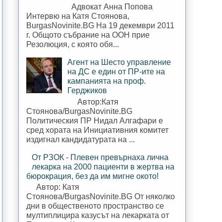
Адвокат Анна Попова
Интервю на Катя Стоянова,
BurgasNovinite.BG На 19 декември 2011
г. Общото събрание на ООН прие
Резолюция, с която обя...
Агент на Шесто управление
на ДС е един от ПР-ите на
кампанията на проф.
Герджиков
Автор:Катя
Стоянова/BurgasNovinite.BG
Политическия ПР Нидал Алгафари е
сред хората на Инициативния комитет
издигнал кандидатурата на ...
От РЗОК - Плевен превърнаха лична
лекарка на 2000 пациенти в жертва на
бюрокрация, без да им мигне окото!
Автор: Катя
Стоянова/BurgasNovinite.BG От няколко
дни в общественото пространство се
мултиплицира казусът на лекарката от