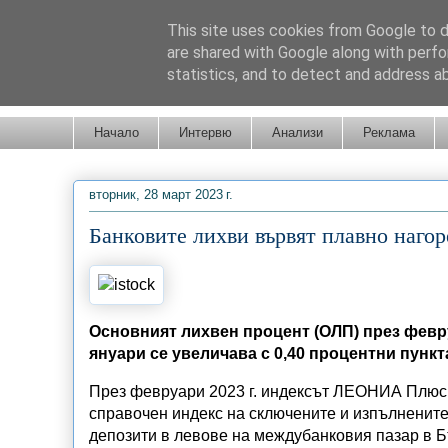
This site uses cookies from Google to de
are shared with Google along with perfo
statistics, and to detect and address a
Новини от Бургас, страната и света!
Начало
Интервю
Анализи
Реклама
вторник, 28 март 2023 г.
Банковите лихви вървят плавно нагор
Основният лихвен процент (ОЛП) през февруа
януари се увеличава с 0,40 процентни пункт
През февруари 2023 г. индексът ЛЕОНИА Плюс се 
справочен индекс на сключените и изпълнените
депозити в левове на междубанковия пазар в Б