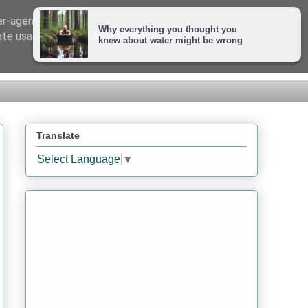
er-agent
rate usage
LEARN MORE
GOT IT
Translate
Select Language
▼