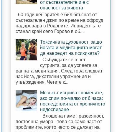
от състезателите и е с
опасност за живота
60-годишен зрител е бил блъснат от
състезателен джип по време на офроуд
надпревара в Родопите. Инцидентът е
станал край село Горово в об...
Токсичната духовност: защо
йогата и медитацията могат
да навредят на психиката?
Събуждате се в пет
сутринта, за да успеете за
ранната медитация. След това следват
час йога, дихателни упражнения и
утвърждения. Четете к...
Мозъкът изтрива спомените,
ако спим по-малко от 6 часа:
последствията от хроничното
недоспиване
Влошена памет, разсеяност,
постоянна умора - това са само част от
проблемите, които често се дължат на