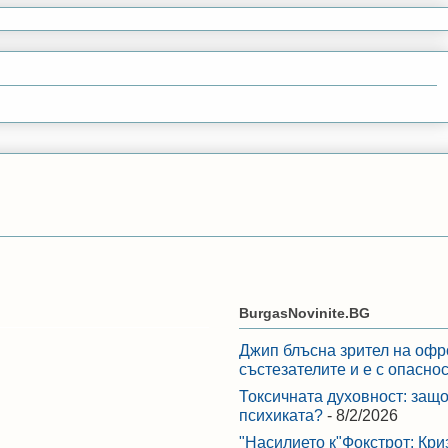
BurgasNovinite.BG
Джип блъсна зрител на офр
състезателите и е с опасно
Токсичната духовност: защо
психиката?
- 8/2/2026
"Насилието к"Фокстрот: Кри