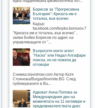
една подценявана физиологична пот...
Борисов за "Прогресивна
България": Кризата им е
тотална, във всичко
Кадър:
facebook.com/boyko.borissov.7
"Кризата им е тотална, във всичко" ,
заяви Бойко Борисов по адрес на
управляващите от "...
Въпросите които агент
"Наско" или Нидал Алгафари
поиска, но не пожела да
отговори
Снимка:slavishow.com Автор Катя
Стоянова/BurgasNovinite.BG След
публикуването в Bu...
Адвокат Анна Попова за
Международния ден на
момичетата на 11 октомври и
предизвикателствата днес