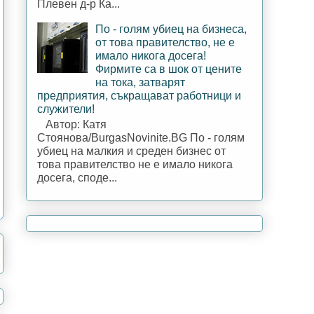
Плевен д-р Ка...
По - голям убиец на бизнеса,
от това правителство, не е
имало никога досега!
Фирмите са в шок от цените
на тока, затварят
предприятия, съкращават работници и
служители!
Автор: Катя
Стоянова/BurgasNovinite.BG По - голям
убиец на малкия и среден бизнес от
това правителство не е имало никога
досега, споде...