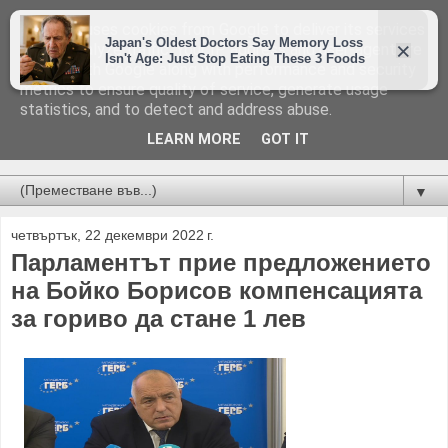
This site uses cookies from Google to deliver its services
and to analyze traffic. Your IP address and user-agent are
shared with Google along with performance and security
metrics to ensure quality of service, generate usage
statistics, and to detect and address abuse.
LEARN MORE
GOT IT
Новини от Бургас, страната и света!
▼
четвъртък, 22 декември 2022 г.
Парламентът прие предложението
на Бойко Борисов компенсацията
за гориво да стане 1 лев