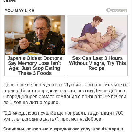
съвет.
Цените не се определят от "Лукойл", а от вносителите на
горива. Вносът определя цената, посочи Делян Добрев.
Според Добрев самата компания е признала, че печели
по 1 лев на литър гориво.
"2,1 млрд. лева печалба ще направят, за да платят 700
млн. лв. догодина данък", пресметна Добрев.
Социални, пенсионни и юридически услуги за българи в