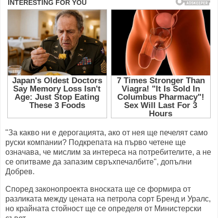
"За какво ни е дерогацията, ако от нея ще печелят само
руски компании? Подкрепата на първо четене ще
означава, че мислим за интереса на потребителите, а не
се опитваме да запазим свръхпечалбите", допълни
Добрев.
Според законопроекта вноската ще се формира от
разликата между цената на петрола сорт Бренд и Уралс,
но крайната стойност ще се определя от Министерски