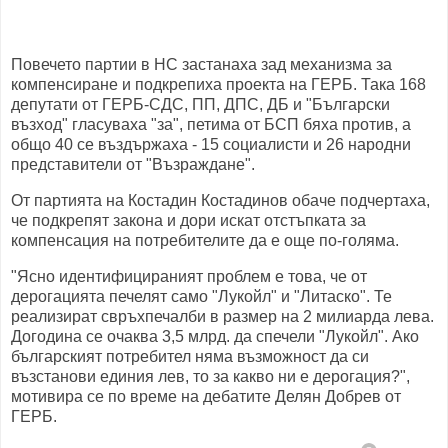
Повечето партии в НС застанаха зад механизма за
компенсиране и подкрепиха проекта на ГЕРБ. Така 168
депутати от ГЕРБ-СДС, ПП, ДПС, ДБ и "Български
възход" гласуваха "за", петима от БСП бяха против, а
общо 40 се въздържаха - 15 социалисти и 26 народни
представители от "Възраждане".
От партията на Костадин Костадинов обаче подчертаха,
че подкрепят закона и дори искат отстъпката за
компенсация на потребителите да е още по-голяма.
"Ясно идентифицираният проблем е това, че от
дерогацията печелят само "Лукойл" и "Литаско". Те
реализират свръхпечалби в размер на 2 милиарда лева.
Догодина се очаква 3,5 млрд. да спечели "Лукойл". Ако
българският потребител няма възможност да си
възстанови единия лев, то за какво ни е дерогация?",
мотивира се по време на дебатите Делян Добрев от
ГЕРБ.