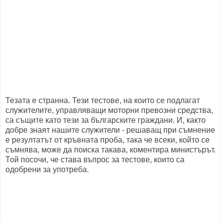
Тезата е странна. Тези тестове, на които се подлагат
служителите, управляващи моторни превозни средства,
са същите като тези за българските граждани. И, както
добре знаят нашите служители - решаващ при съмнение
е резултатът от кръвната проба, така че всеки, който се
съмнява, може да поиска такава, коментира министърът.
Той посочи, че става въпрос за тестове, които са
одобрени за употреба.