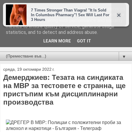
This site uses cookies from Google to deliver its services
and to analyze traffic. Your IP address and user-agent are
shared with Google along with performance and security
metrics to ensure quality of service, generate usage
statistics, and to detect and address abuse.
LEARN MORE
GOT IT
Новини от Бургас, страната и света!
▼
сряда, 19 октомври 2022 г.
Демерджиев: Тезата на синдиката
на МВР за тестовете е странна, ще
пристъпим към дисциплинарни
производства