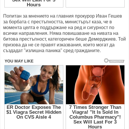
Попитан за мнението на главния прокурор Иван Гешев
за борбата с престъпността, министърът каза, че в
момента целта е поддържане на ред и сигурност по
всички направления. Няма повишаване на нивата на
битова престъпност, категоричен беше Демерджиев. Той
призова да не се правят изказвания, които могат да
създадат "излишна паника" сред гражданите.