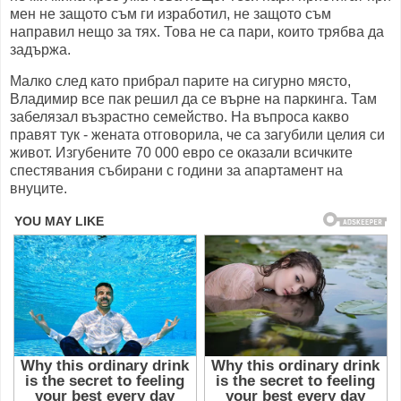
мен не защото съм ги изработил, не защото съм
направил нещо за тях. Това не са пари, които трябва да
задържа.
Малко след като прибрал парите на сигурно място,
Владимир все пак решил да се върне на паркинга. Там
забелязал възрастно семейство. На въпроса какво
правят тук - жената отговорила, че са загубили целия си
живот. Изгубените 70 000 евро се оказали всичките
спестявания събирани с години за апартамент на
внуците.