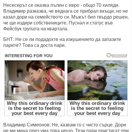
Несесерът се оказва пълен с евро - общо 70 хиляди.
Владимир разказва, че веднага се прибрал вкъщи, но не
казал дори на семейството си. Мъжът бил твърдо решен,
че ще издири собствениците. Пуснал и статус във
Фейсбук групата на квартала.
БНТ: Не се ли подадохте на изкушението да запазите
парите? Това са доста пари.
Владимир Симеонов: Не, казвам го с чисто сърце. Дори
не ми мина през ума това нещо. Тези пари пристигат при