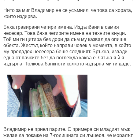
Нито за миг Владимир не се усъмнил, че това са хората,
които издирва.
Бяха гравирани четири имена. Издълбани в самия
несесер. Това бяха четирите имена на техните внуци.
Той ми ги цитира без дори да съм му казвал да опише
обекта. Жестът, който направи човек в момента, в който
му предадох несесера беше следният. Бръкна, извади
една от пачките без да поглежда каква е. Сгъна я ѝ я
издърпа. Толкова банкноти колкото издърпа ми ги даде.
Владимир не приел парите. С примера си младият мъж
желае да покаже на 7-годишната си дъщеря, че моралът