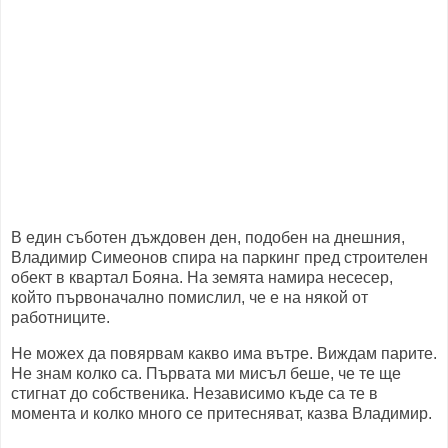
В един съботен дъждовен ден, подобен на днешния,
Владимир Симеонов спира на паркинг пред строителен
обект в квартал Бояна. На земята намира несесер,
който първоначално помислил, че е на някой от
работниците.
Не можех да повярвам какво има вътре. Виждам парите.
Не знам колко са. Първата ми мисъл беше, че те ще
стигнат до собственика. Независимо къде са те в
момента и колко много се притесняват, казва Владимир.