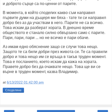
и доброто сърце са по-ценни от парите.
В момента, в който споделих какво съм направил
първите думи на дъщеря ми бяха - тате ти си направил
добро без аз да участвам в него. Парите не са всичко.
Това искам да разберат хората. В днешно време
обществото е станало силно обвързано само с парите.
Пари, пари, пари ... но не всичко е пари обаче.
Аз имам едно обяснение защо се случи това нещо.
Защото те са били добри през живота си. Те са правили
добро и това нещо им се връща в такъв труден момент.
Това е посланието, което искам да кажа на хората.
Правете добро без да очаквате нещо. Това ще ви се
върне в труден момент, казва Владимир.
at
6/13/2022 01:42:00 pm
Споделяне