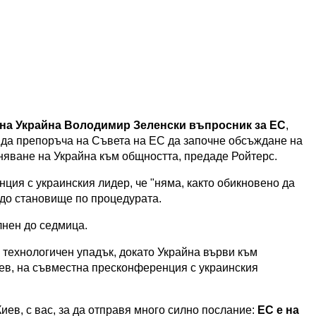
 на Украйна Володимир Зеленски въпросник за ЕС
,
да препоръча на Съвета на ЕС да започне обсъждане на
няване на Украйна към общността, предаде Ройтерс.
ция с украинския лидер, че "няма, както обикновено да
е до становище по процедурата.
лнен до седмица.
 технологичен упадък, докато Украйна върви към
ев, на съвместна пресконференция с украинския
Киев, с вас, за да отправя много силно послание:
ЕС е на