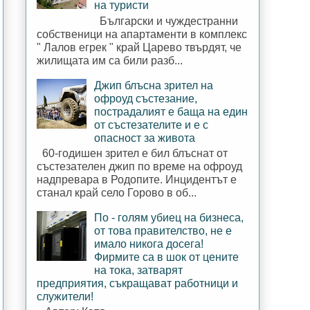
на туристи
Български и чуждестранни
собственици на апартаменти в комплекс
" Лалов егрек " край Царево твърдят, че
жилищата им са били разб...
Джип блъсна зрител на
офроуд състезание,
пострадалият е баща на един
от състезателите и е с
опасност за живота
60-годишен зрител е бил блъснат от
състезателен джип по време на офроуд
надпревара в Родопите. Инцидентът е
станал край село Горово в об...
По - голям убиец на бизнеса,
от това правителство, не е
имало никога досега!
Фирмите са в шок от цените
на тока, затварят
предприятия, съкращават работници и
служители!