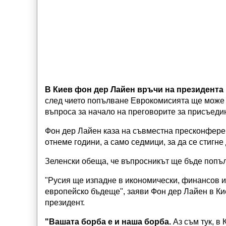
В Киев фон дер Лайен връчи на президента
след чието попълване Еврокомисията ще може 
въпроса за начало на преговорите за присъеди
Фон дер Лайен каза на съвместна пресконферен
отнеме години, а само седмици, за да се стигн
Зеленски обеща, че въпросникът ще бъде попъ
"Русия ще изпадне в икономически, финансов и
европейско бъдеще", заяви Фон дер Лайен в Ки
президент.
"Вашата борба е и наша борба.
Аз съм тук, в 