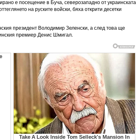
нирано е посещение в Буча, северозападно от украинската
оттеглянето на руските войски, бяха открити десетки
нския президент Володимир Зеленски, а след това ще
инския премиер Денис Шмигал.