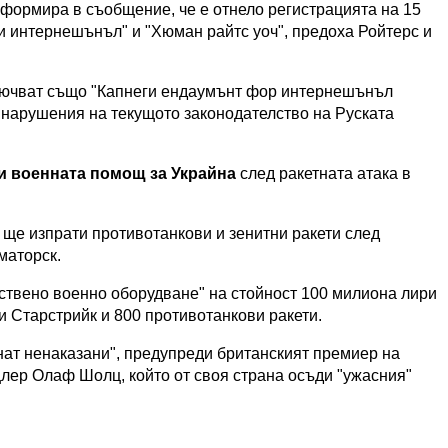
формира в съобщение, че е отнело регистрацията на 15
и интернешънъл" и "Хюман райтс уоч", предоха Ройтерс и
ключват също "Капнеги ендаумънт фор интернешънъл
а нарушения на текущото законодателство на Руската
и военната помощ за Украйна
след ракетната атака в
ще изпрати противотанкови и зенитни ракети след
маторск.
ствено военно оборудване" на стойност 100 милиона лири
и Старстрийк и 800 противотанкови ракети.
нат ненаказани", предупреди британският премиер на
лер Олаф Шолц, който от своя страна осъди "ужасния"