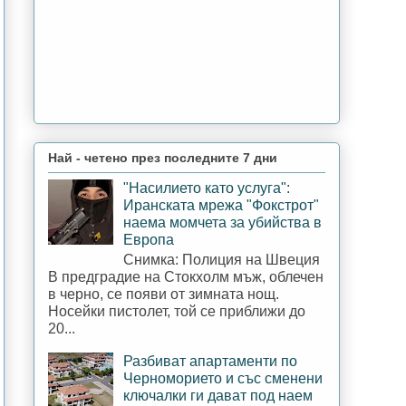
Най - четено през последните 7 дни
"Насилието като услуга":
Иранската мрежа "Фокстрот"
наема момчета за убийства в
Европа
Снимка: Полиция на Швеция
В предградие на Стокхолм мъж, облечен
в черно, се появи от зимната нощ.
Носейки пистолет, той се приближи до
20...
Разбиват апартаменти по
Черноморието и със сменени
ключалки ги дават под наем