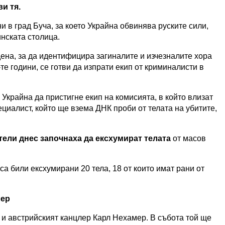
и тя.
 в град Буча, за което Украйна обвинява руските сили,
нската столица.
на, за да идентифицира загиналите и изчезналите хора
те години, се готви да изпрати екип от криминалисти в
Украйна да пристигне екип на комисията, в който влизат
циалист, който ще взема ДНК проби от телата на убитите,
ели днес започнаха да ексхумират телата
от масов
са били ексхумирани 20 тела, 18 от които имат рани от
лер
 и австрийският канцлер Карл Нехамер. В събота той ще