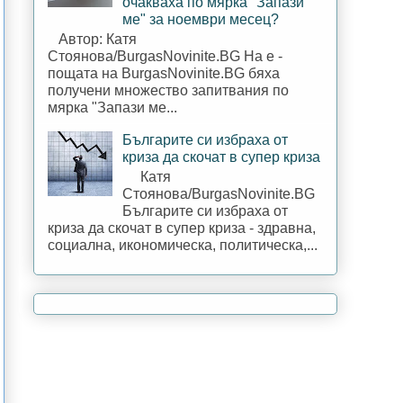
очакваха по мярка "Запази
ме" за ноември месец?
Автор: Катя
Стоянова/BurgasNovinite.BG На е -
пощата на BurgasNovinite.BG бяха
получени множество запитвания по
мярка "Запази ме...
Българите си избраха от
криза да скочат в супер криза
Катя
Стоянова/BurgasNovinite.BG
Българите си избраха от
криза да скочат в супер криза - здравна,
социална, икономическа, политическа,...