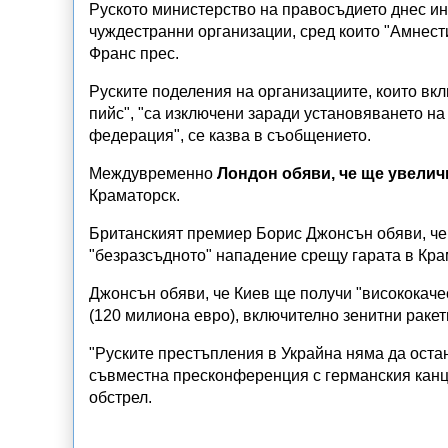
Руското министерство на правосъдието днес ин
чуждестранни организации, сред които "Амнест
Франс прес.
Руските поделения на организациите, които в
пийс", "са изключени заради установяването н
федерация", се казва в съобщението.
Междувременно
Лондон обяви, че ще увелич
Краматорск.
Британският премиер Борис Джонсън обяви, че 
"безразсъдното" нападение срещу гарата в Кра
Джонсън обяви, че Киев ще получи "висококаче
(120 милиона евро), включително зенитни ракет
"Руските престъпления в Украйна няма да оста
съвместна пресконференция с германския канц
обстрел.