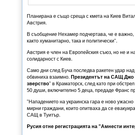
Планирана е също среща с кмета на Киев Витал
Австрия.
В съобщение Нехамер подчертава, че е важно, 
както хуманитарно, така и политически".
Австрия е член на Европейския съюз, но не и 
солидарност с Киев.
Само дни след Буча последва ракетен удар над 
обвиниха взаимно.
Президентът на САЩ Джо 
зверство
" в Краматорск, след като при обстре
50 души, включително 5 деца, предаде Франс п
"Нападението на украинска гара е ново ужасно 
мирни граждани, които опитваха да се евакуира
САЩ в Туитър.
Русия отне регистрацията на "Амнести инт