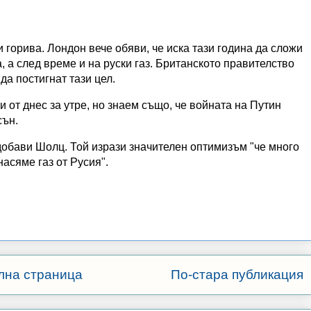
 горива. Лондон вече обяви, че иска тази година да сложи
, а след време и на руски газ. Британското правителство
да постигнат тази цел.
от днес за утре, но знаем също, че войната на Путин
сън.
 добави Шолц. Той изрази значителен оптимизъм "че много
асяме газ от Русия".
лна страница
По-стара публикация