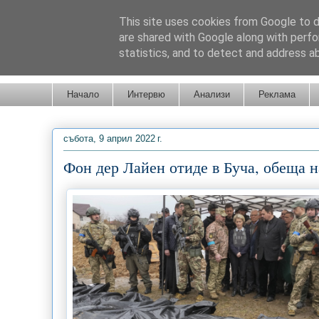
This site uses cookies from Google to de
are shared with Google along with perfo
statistics, and to detect and address a
Новини от Бургас, страната и света!
Начало
Интервю
Анализи
Реклама
събота, 9 април 2022 г.
Фон дер Лайен отиде в Буча, обеща н