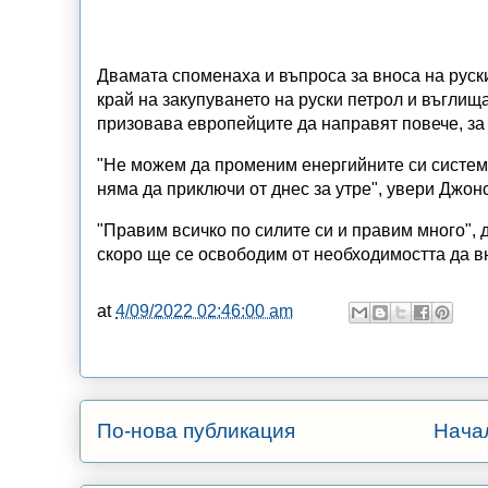
Двамата споменаха и въпроса за вноса на руски
край на закупуването на руски петрол и въглища
призовава европейците да направят повече, за 
"Не можем да променим енергийните си системи 
няма да приключи от днес за утре", увери Джон
"Правим всичко по силите си и правим много",
скоро ще се освободим от необходимостта да вн
at
4/09/2022 02:46:00 am
По-нова публикация
Нача