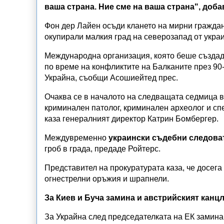
ваша страна. Ние сме на ваша страна", добав
Фон дер Лайен осъди клането на мирни граждани
окупирали малкия град на северозапад от украи
Международна организация, която беше създаде
по време на конфликтите на Балканите през 90-
Украйна, съобщи Асошиейтед прес.
Очаква се в началото на следващата седмица в 
криминален патолог, криминален археолог и спе
каза генералният директор Катрин Бомбергер.
Междувременно
украински съдебни следоват
гроб в града, предаде Ройтерс.
Представител на прокуратурата каза, че досега 
огнестрелни оръжия и шрапнели.
За Киев и Буча замина и австрийският канц
За Украйна след председателката на ЕК замина