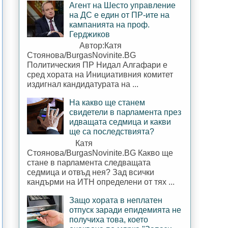
Агент на Шесто управление
на ДС е един от ПР-ите на
кампанията на проф.
Герджиков
Автор:Катя
Стоянова/BurgasNovinite.BG
Политическия ПР Нидал Алгафари е
сред хората на Инициативния комитет
издигнал кандидатурата на ...
На какво ще станем
свидетели в парламента през
идващата седмица и какви
ще са последствията?
Катя
Стоянова/BurgasNovinite.BG Какво ще
стане в парламента следващата
седмица и отвъд нея? Зад всички
кандърми на ИТН определени от тях ...
Защо хората в неплатен
отпуск заради епидемията не
получиха това, което