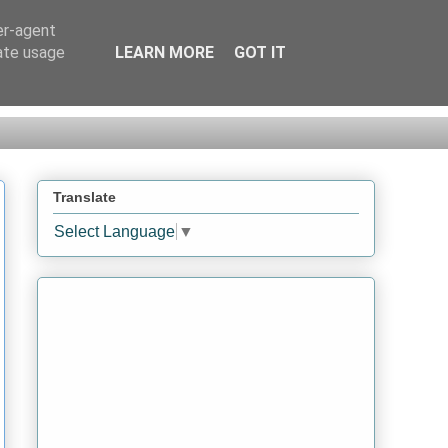
er-agent
rate usage
LEARN MORE
GOT IT
Translate
Select Language
▼