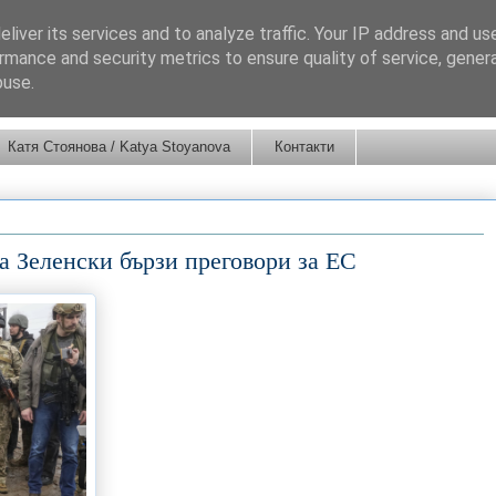
liver its services and to analyze traffic. Your IP address and us
rmance and security metrics to ensure quality of service, gene
buse.
Катя Стоянова / Katya Stoyanova
Контакти
а Зеленски бързи преговори за ЕС