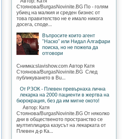
Автор: Катя
Стоянова/BurgasNovinite.BG По - голям
убиец на малкия и среден бизнес от
това правителство не е имало никога
досега, споде...
Въпросите които агент
"Наско" или Нидал Алгафари
поиска, но не пожела да
отговори
Снимка:slavishow.com Автор Катя
Стоянова/BurgasNovinite.BG След
публикуването в Bu...
От РЗОК - Плевен превърнаха лична
лекарка на 2000 пациенти в жертва на
бюрокрация, без да им мигне окото!
Автор: Катя
Стоянова/BurgasNovinite.BG От няколко
дни в общественото пространство се
мултиплицира казусът на лекарката от
Плевен д-р Ка...