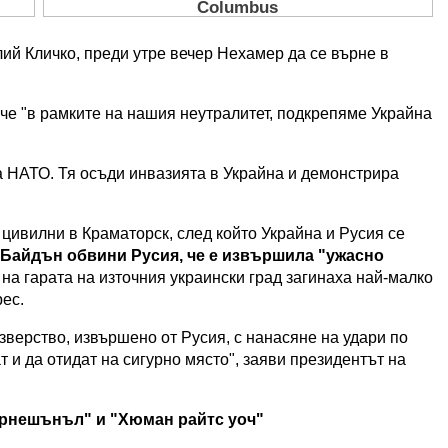
ий Кличко, преди утре вечер Нехамер да се върне в
че "в рамките на нашия неутралитет, подкрепяме Украйна
на НАТО. Тя осъди инвазията в Украйна и демонстрира
цивилни в Краматорск, след който Украйна и Русия се
Байдън обвини Русия, че е извършила "ужасно
л на гарата на източния украински град загинаха най-малко
рес.
зверство, извършено от Русия, с нанасяне на удари по
т и да отидат на сигурно място", заяви президентът на
ернешънъл" и "Хюман райтс уоч"