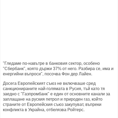
"Гледаме по-навътре в банковия сектор, особено
"Сбербанк", която държи 37% от него. Разбира се, има и
енергийни въпроси", посочва Фон дер Лайен.
Досега Европейският съюз не включваше сред
санкционираните най-голямата в Русия, тъй като тя
заедно с "Газпромбанк" е един от основните канали за
заплащане на руския петрол и природен газ, който
страните от Европейския съюз закупуват, въпреки
конфликта в Украйна, отбелязва Ройтерс.