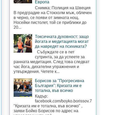
Европа
Снимка: Полиция на Швеция
В предградие на Стокхолм мъж, облечен
в черно, се появи от зимната нощ.
Носейки пистолет, той се приближи до
20...
Токсичната духовност: защо
йогата и медитацията могат
да навредят на психиката?
Събуждате се в пет
сутринта, за да успеете за
ранната медитация. След това следват
час йога, дихателни упражнения и
утвърждения. Четете к...
Борисов за "Прогресивна
България": Кризата им е
тотална, във всичко
Кадър:
facebook.com/boyko.borissov.7
"Кризата им е тотална, във всичко" ,
заяви Бойко Борисов по адрес на