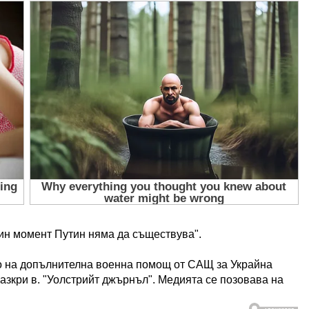
дин момент Путин няма да съществува".
о на допълнителна военна помощ от САЩ за Украйна
разкри в. "Уолстрийт джърнъл". Медията се позовава на