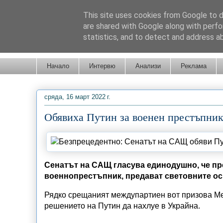
This site uses cookies from Google to de
are shared with Google along with perfo
statistics, and to detect and address a
Новини от Бургас, страната и света!
Начало
Интервю
Анализи
Реклама
сряда, 16 март 2022 г.
Обявиха Путин за военен престъпни
Сенатът на САЩ гласува единодушно, че пр
военнопрестъпник, предават световните о
Рядко срещаният междупартиен вот призова Ме
решението на Путин да нахлуе в Украйна.