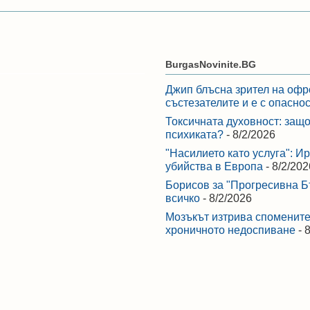
BurgasNovinite.BG
Джип блъсна зрител на офр
състезателите и е с опасно
Токсичната духовност: защо
психиката?
- 8/2/2026
"Насилието като услуга": И
убийства в Европа
- 8/2/202
Борисов за "Прогресивна Бъ
всичко
- 8/2/2026
Мозъкът изтрива спомените,
хроничното недоспиване
- 