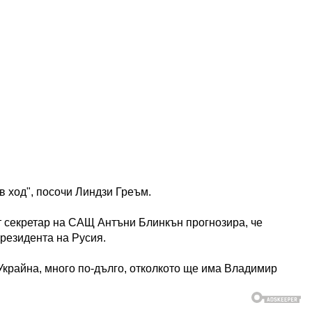
в ход", посочи Линдзи Греъм.
т секретар на САЩ Антъни Блинкън прогнозира, че
резидента на Русия.
Украйна, много по-дълго, отколкото ще има Владимир