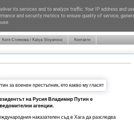
liver its services and to analyze traffic. Your IP address and us
rmance and security metrics to ensure quality of service, gene
buse.
Катя Стоянова / Katya Stoyanova
Контакти
к
езидентът на Русия Владимир Путин е
сведомителни агенции.
ждународния наказателен съд в Хага да разследва