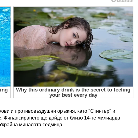
ови и противовъздушни оръжия, като "Стингър" и
. Финансирането ще дойде от близо 14-те милиарда
 Украйна миналата седмица.