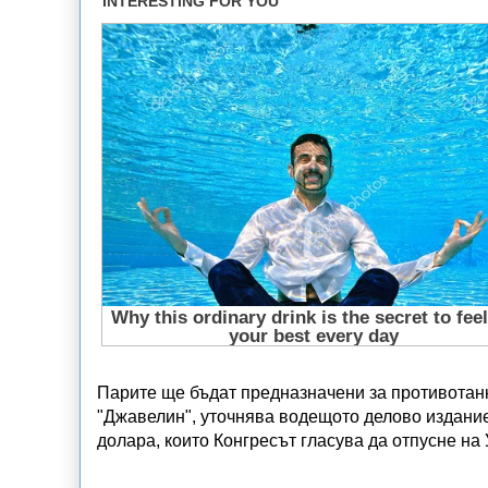
Парите ще бъдат предназначени за противотанк
"Джавелин", уточнява водещото делово издание
долара, които Конгресът гласува да отпусне на