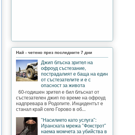
Най - четено през последните 7 дни
Джип блъсна зрител на
офроуд състезание,
пострадалият е баща на един
от състезателите и е с
опасност за живота
60-годишен зрител е бил блъснат от
състезателен джип по време на офроуд
надпревара в Родопите. Инцидентът е
станал край село Горово в об...
"Насилието като услуга":
Иранската мрежа "Фокстрот"
наема момчета за убийства в