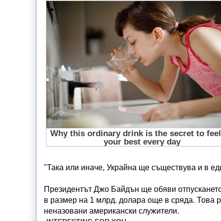
"Така или иначе, Украйна ще съществува и в е
Президентът Джо Байдън ще обяви отпусканет
в размер на 1 млрд. долара още в сряда. Това 
неназовани американски служители.