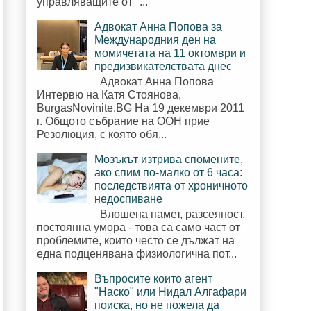
управляващите от "...
Адвокат Анна Попова за
Международния ден на
момичетата на 11 октомври и
предизвикателствата днес
Адвокат Анна Попова
Интервю на Катя Стоянова,
BurgasNovinite.BG На 19 декември 2011
г. Общото събрание на ООН прие
Резолюция, с която обя...
Мозъкът изтрива спомените,
ако спим по-малко от 6 часа:
последствията от хроничното
недоспиване
Влошена памет, разсеяност,
постоянна умора - това са само част от
проблемите, които често се дължат на
една подценявана физиологична пот...
Въпросите които агент
"Наско" или Нидал Алгафари
поиска, но не пожела да