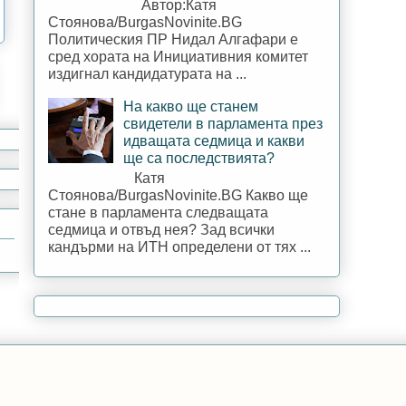
Автор:Катя
Стоянова/BurgasNovinite.BG
Политическия ПР Нидал Алгафари е
сред хората на Инициативния комитет
издигнал кандидатурата на ...
На какво ще станем
свидетели в парламента през
идващата седмица и какви
ще са последствията?
Катя
Стоянова/BurgasNovinite.BG Какво ще
стане в парламента следващата
седмица и отвъд нея? Зад всички
кандърми на ИТН определени от тях ...