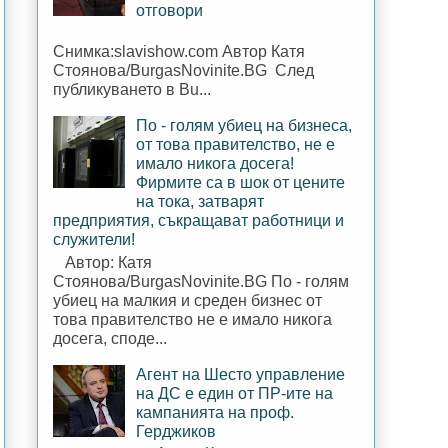
отговори
Снимка:slavishow.com Автор Катя
Стоянова/BurgasNovinite.BG След
публикуването в Bu...
По - голям убиец на бизнеса,
от това правителство, не е
имало никога досега!
Фирмите са в шок от цените
на тока, затварят
предприятия, съкращават работници и
служители!
Автор: Катя
Стоянова/BurgasNovinite.BG По - голям
убиец на малкия и среден бизнес от
това правителство не е имало никога
досега, споде...
Агент на Шесто управление
на ДС е един от ПР-ите на
кампанията на проф.
Герджиков