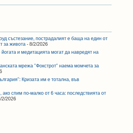
оуд състезание, пострадалият е баща на един от
ст за живота
- 8/2/2026
 йогата и медитацията могат да навредят на
ранската мрежа "Фокстрот" наема момчета за
6
лгария": Кризата им е тотална, във
 ако спим по-малко от 6 часа: последствията от
8/2/2026