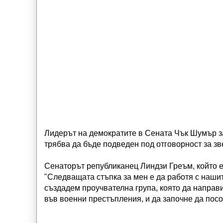
Лидерът на демократите в Сената Чък Шумър за
трябва да бъде подведен под отговорност за зв
Сенаторът републиканец Линдзи Греъм, който е 
"Следващата стъпка за мен е да работя с нашит
създадем проучвателна група, която да направ
във военни престъпления, и да започне да пос