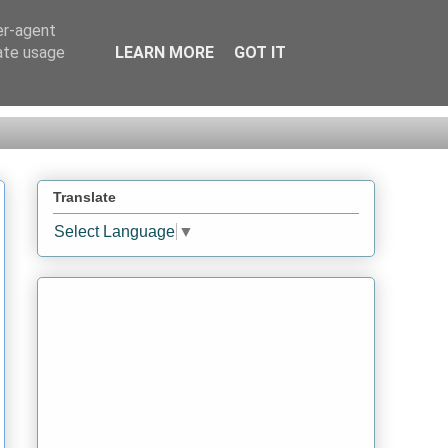
er-agent
rate usage
LEARN MORE
GOT IT
Translate
Select Language
▼