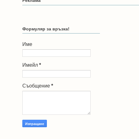
Реклама
Формуляр за връзка!
Име
Имейл
*
Съобщение
*