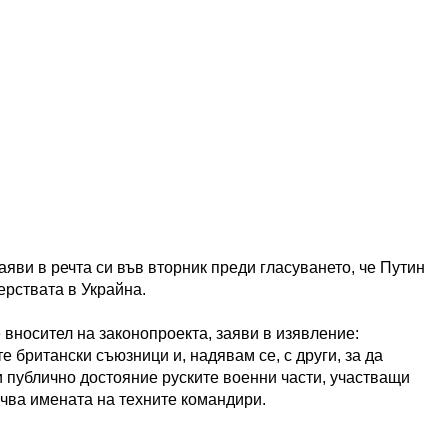
яви в речта си във вторник преди гласуването, че Путин
ерствата в Украйна.
вносител на законопроекта, заяви в изявление:
е британски съюзници и, надявам се, с други, за да
и публично достояние руските военни части, участващи
очва имената на техните командири.