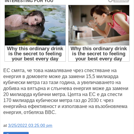
ЕС смята, че това намаляване чрез спестяване на
енергия в домовете може да замени 15,5 милиарда
кубически метра газ тази година, а увеличаването на
добива на вятърна и слънчева енергия може да замени
20 милиарда кубични метра. Целта на ЕС е да спести
170 милиарда кубически метра газ до 2030 г. чрез
енергийна ефективност и използване на възобновяема
енергия, отбеляза BBC.
at
3/25/2022 03:25:00 pm