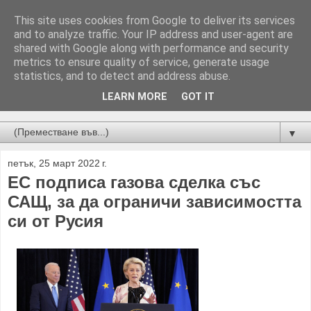
This site uses cookies from Google to deliver its services
and to analyze traffic. Your IP address and user-agent are
shared with Google along with performance and security
metrics to ensure quality of service, generate usage
statistics, and to detect and address abuse.
LEARN MORE
GOT IT
Новини от Бургас, страната и света!
▼
петък, 25 март 2022 г.
ЕС подписа газова сделка със
САЩ, за да ограничи зависимостта
си от Русия