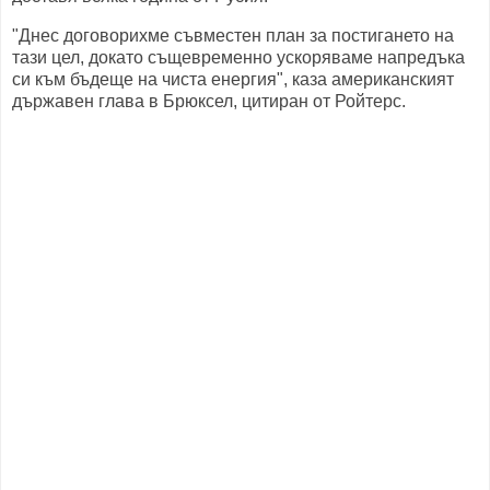
"Днес договорихме съвместен план за постигането на
тази цел, докато същевременно ускоряваме напредъка
си към бъдеще на чиста енергия", каза американският
държавен глава в Брюксел, цитиран от Ройтерс.