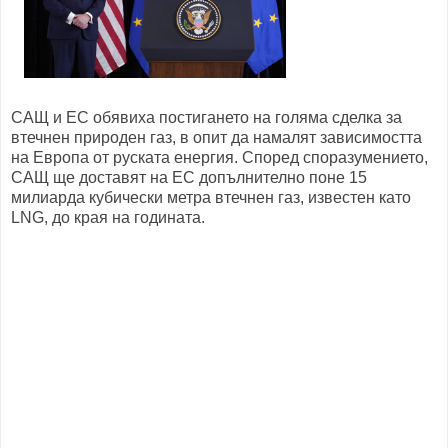
САЩ и ЕС обявиха постигането на голяма сделка за
втечнен природен газ, в опит да намалят зависимостта
на Европа от руската енергия. Според споразумението,
САЩ ще доставят на ЕС допълнително поне 15
милиарда кубически метра втечнен газ, известен като
LNG, до края на годината.