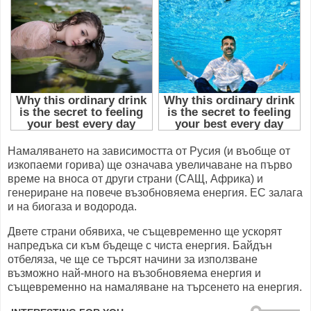
Намаляването на зависимостта от Русия (и въобще от
изкопаеми горива) ще означава увеличаване на първо
време на вноса от други страни (САЩ, Африка) и
генериране на повече възобновяема енергия. ЕС залага
и на биогаза и водорода.
Двете страни обявиха, че същевременно ще ускорят
напредъка си към бъдеще с чиста енергия. Байдън
отбеляза, че ще се търсят начини за използване
възможно най-много на възобновяема енергия и
същевременно на намаляване на търсенето на енергия.