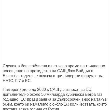
Сделката беше обявена в петък по време на тридневно
посещение на президента на САЩ Джо Байдън в
Брюксел, където се включи в три лидерски форума - на
НАТО, Г-7 и ЕС.
Намерението е до 2030 г. САЩ да изнесат за ЕС
допълнително около 50 милиарда кубически метра газ
годишно. ЕС прави заявка за дългосрочен внос на такъв
обем, което би намалило с около 1/3 количествата, които
доставя всяка година от Русия.