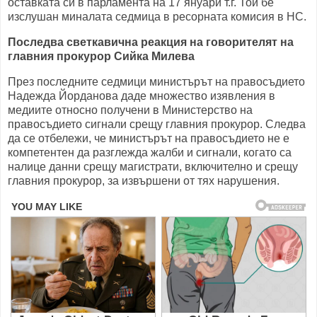
оставката си в парламента на 17 януари т.г. Той бе
изслушан миналата седмица в ресорната комисия в НС.
Последва светкавична реакция на говорителят на
главния прокурор Сийка Милева
През последните седмици министърът на правосъдието
Надежда Йорданова даде множество изявления в
медиите относно получени в Министерство на
правосъдието сигнали срещу главния прокурор. Следва
да се отбележи, че министърът на правосъдието не е
компетентен да разглежда жалби и сигнали, когато са
налице данни срещу магистрати, включително и срещу
главния прокурор, за извършени от тях нарушения.