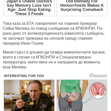
Това каза за БТА говорителят на главния прокурор
Сийка Милева по повод съобщение на КПКОНПИ. По-
рано днес от антикорупционната комисията съобщиха,
че започват проверка на сигнали срещу главния
прокурор Иван Гешев.
Министърът е длъжен да сезира компетентните органи,
които в случая са КПКОНПИ и Специализирана
прокуратура, което явно не е направила до момента,
каза Милева.