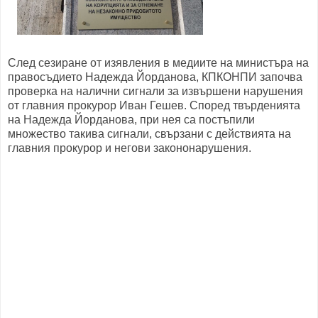
След сезиране от изявления в медиите на министъра на
правосъдието Надежда Йорданова, КПКОНПИ започва
проверка на налични сигнали за извършени нарушения
от главния прокурор Иван Гешев. Според твърденията
на Надежда Йорданова, при нея са постъпили
множество такива сигнали, свързани с действията на
главния прокурор и негови закононарушения.