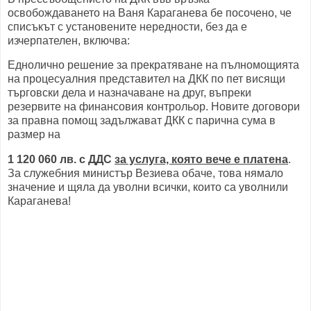
освобождаването на Ваня Караганева бе посочено, че
списъкът с установените нередности, без да е
изчерпателен, включва:
Еднолично решение за прекратяване на пълномощията
на процесуалния представител на ДКК по пет висящи
търговски дела и назначаване на друг, въпреки
резервите на финансовия контрольор. Новите договори
за правна помощ задължават ДКК с парична сума в
размер на
1 120 060 лв. с ДДС
за услуга, която вече е платена
.
За служебния министър Везиева обаче, това нямало
значение и щяла да уволни всички, които са уволнили
Караганева!