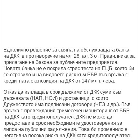
Еднолично решение за смяна на обслужващата банка
на ДКК, в противоречие на чл. 28, ал. 3 от Правилника за
прилагане на Закона за публичните предприятия.
Новата банка не е покрила стрес теста на ЕЦБ, което би
се отразило и на видовете риск към ББР във връзка с
кредитната експозиция на ДКК от 147 млн. лева.
Отказ да изплаща в срок дължими от ДКК суми към
държавата (НАП, НОИ) и доставчици, с които
Дружеството има подписани договори (ЧЕЗ и др.). Във
връзка с провеждания тримесечен мониторинг от ББР
на ДКК като кредитополучател, ДКК не може да
предостави в срок необходимите удостоверения за
липса на публични задължения. Това би променило в
негативна посока риска на ДКК като кредитополучател