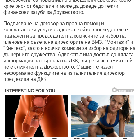
крие риск от бедствия и може да доведе до тежки
финансови загуби за Дружеството.
Подписване на договор за правна помощ и
консултантски услуги с адвокат, който впоследствие е
назначен и за председател на комисиите за избор на
членове на съвета на директорите на ВМЗ, "Монтажи" и
"Кинтекс", както и всички комисии за избор на одитори на
дъщерните дружества. Адвокатът има достъп до цялата
информация на сървъра на ДКК, въпреки че самият той
не е служител на Дружеството. Същият е иззел
неформално функциите на изпълнителния директор
пред екипа на ДКК..