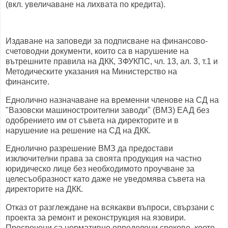
(вкл. увеличаване на лихвата по кредита).
Издаване на заповеди за подписване на финансово-
счетоводни документи, които са в нарушение на
вътрешните правила на ДКК, ЗФУКПС, чл. 13, ал. 3, т.1 и
Методическите указания на Министерство на
финансите.
Еднолично назначаване на временни членове на СД на
"Вазовски машиностроителни заводи" (ВМЗ) ЕАД без
одобрението им от съвета на директорите и в
нарушение на решение на СД на ДКК.
Еднолично разрешение ВМЗ да предостави
изключителни права за своята продукция на частно
юридическо лице без необходимото проучване за
целесъобразност като даже не уведомява съвета на
директорите на ДКК.
Отказ от разглеждане на всякакви въпроси, свързани с
проекта за ремонт и реконструкция на язовири.
Просрочени са нормативно определени срокове, което