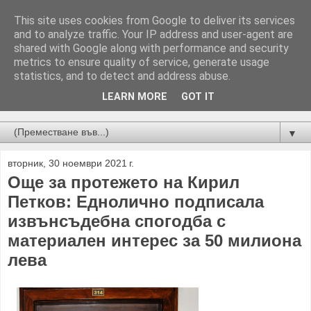
This site uses cookies from Google to deliver its services
and to analyze traffic. Your IP address and user-agent are
shared with Google along with performance and security
metrics to ensure quality of service, generate usage
statistics, and to detect and address abuse.
LEARN MORE
GOT IT
Новини от Бургас, страната и света!
▼
вторник, 30 ноември 2021 г.
Още за протежето на Кирил
Петков: Еднолично подписала
извънсъдебна спогодба с
материален интерес за 50 милиона
лева