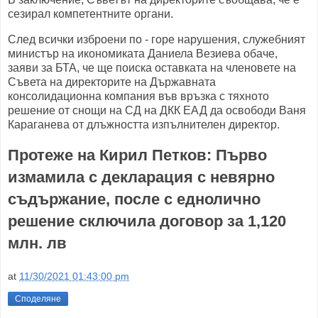
сезирал компетентните органи.
След всички изброени по - горе нарушения, служебният
министър на икономиката Даниела Везиева обаче,
заяви за БТА, че ще поиска оставката на членовете на
Съвета на директорите на Държавната
консолидационна компания във връзка с тяхното
решение от снощи на СД на ДКК ЕАД да освободи Ваня
Караганева от длъжността изпълнителен директор.
Протеже на Кирил Петков: Първо
измамила с декларация с невярно
съдържание, после с еднолично
решение сключила договор за 1,120
млн. лв
at
11/30/2021 01:43:00 pm
Споделяне