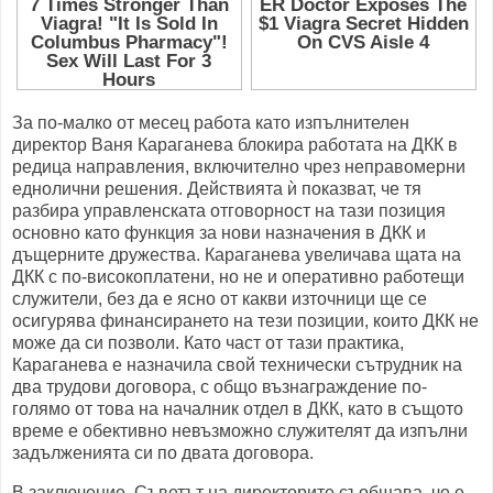
За по-малко от месец работа като изпълнителен
директор Ваня Караганева блокира работата на ДКК в
редица направления, включително чрез неправомерни
еднолични решения. Действията ѝ показват, че тя
разбира управленската отговорност на тази позиция
основно като функция за нови назначения в ДКК и
дъщерните дружества. Караганева увеличава щата на
ДКК с по-високоплатени, но не и оперативно работещи
служители, без да e ясно от какви източници ще се
осигурява финансирането на тези позиции, които ДКК не
може да си позволи. Като част от тази практика,
Караганева е назначила свой технически сътрудник на
два трудови договора, с общо възнаграждение по-
голямо от това на началник отдел в ДКК, като в същото
време е обективно невъзможно служителят да изпълни
задълженията си по двата договора.
В заключение, Съветът на директорите съобщава, че е