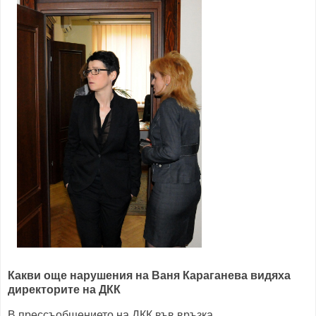
Какви още нарушения на Ваня Караганева видяха
директорите на ДКК
В прессъобщението на ДКК във връзка