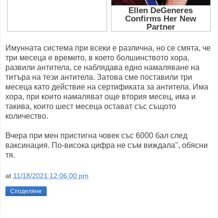
Имунната система при всеки е различна, но се смята, че
три месеца е времето, в което болшинството хора,
развили антитела, се наблядава едно намаляване на
титъра на тези антитела. Затова сме поставили три
месеца като действие на сертификата за антитела. Има
хора, при които намаляват още втория месец, има и
такива, които шест месеца остават със същото
количество.
Вчера при мен пристигна човек със 6000 бал след
ваксинация. По-висока цифра не съм виждала", обясни
тя.
at
11/18/2021 12:06:00 pm
Споделяне