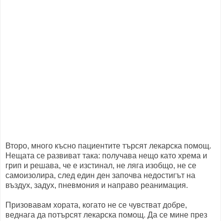
Второ, много късно пациентите търсят лекарска помощ.
Нещата се развиват така: получава нещо като хрема и
грип и решава, че е изстинал, не ляга изобщо, не се
самоизолира, след един ден започва недостигът на
въздух, задух, пневмония и направо реанимация.
Призовавам хората, когато не се чувстват добре,
веднага да потърсят лекарска помощ. Да се мине през