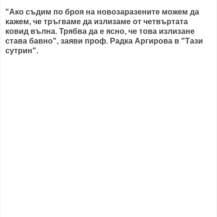
"Ако съдим по броя на новозаразените можем да
кажем, че тръгваме да излизаме от четвъртата
ковид вълна. Трябва да е ясно, че това излизане
става бавно", заяви проф. Радка Аргирова в "Тази
сутрин".