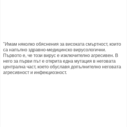
"Имам няколко обяснения за високата смъртност, които
са напълно здравно-медицинско вирусологични.
Първото е, че този вирус е изключително агресивен. В
него за първи път е открита една мутация в неговата
централна част, което обуславя допълнително неговата
агресивност и инфекциозност.