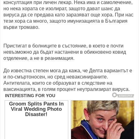
консултация при личен лекар. Нека има и самолечение,
но нека хората се изолират, защото дават шанс да
вируса да се предава като заразяват още хора. При нас
тези хора са много, защото имунизацията в България
върви тромаво.
Пристигат в болниците в състояние, в което е почти
невъзможно да бъдат настанени в обикновено ковид
отделение, а не в реанимация.
До известна степен мога да кажа, че Делта вариантът е
и по-смъртоносен, но сред неваксинираните.
Антителата, които се образуват в следствие на
ваксинацията, в голям процент неутрализират вируса.