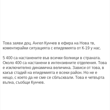
Това заяви доц. Ангел Кунчев в ефира на Нова тв,
коментирайки ситуацията с епидемията от К-19 у нас.
5 400 са настанените във всички болници в страната.
Около 400 са настанени в интензивните отделения. Това
е изключително динамична величина. Зависи от това, в
какъв стадий на епидемията е всеки район. Но не е
нещо, с което да не сме се сблъсквали. Това е четвърта
вълна, съобщи Кунчев.