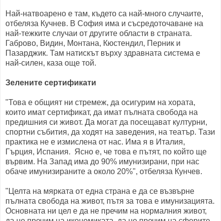
Най-натвоарено е там, където са най-много случаите,
отбеляза Кучнев. В София има и съсредоточаване на
най-тежките случаи от другите области в страната.
Габрово, Видин, Монтана, Кюстендил, Перник и
Пазарджик. Там натискът върху здравната система е
най-силен, каза още той.
Зелените сертификати
"Това е общият ни стремеж, да осигурим на хората,
които имат сертификат, да имат пълната свобода на
предишния си живот. Да могат да посещават културни,
спортни събития, да ходят на заведения, на театър. Тази
практика не е измислена от нас. Има я в Италия,
Гърция, Испания. Ясно е, че това е пътят, по който ще
вървим. На Запад има до 90% имунизирани, при нас
обаче имунизираните а около 20%", отбеляза Кунчев.
"Целта на мярката от една страна е да се възвърне
пълната свобода на живот, пътя за това е имунизацията.
Основната ни цел е да не пречим на нормалния живот,
да не пречим на икономиката, да не пречим на сферите,