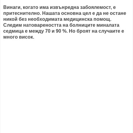
Винаги, когато има извънредна забоялемост, е
притеснително. Нашата основна цел е да не остане
никой без необходимата медицинска помощ.
Следим натовареността на болниците миналата
седмица е между 70 и 90 %. Но броят на случаите е
много висок.