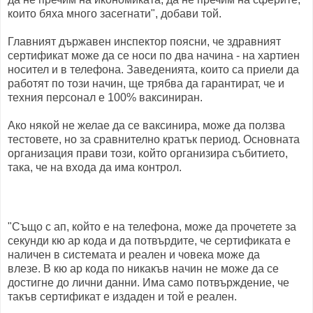
които бяха много засегнати", добави той.
Главният държавен инспектор поясни, че здравният
сертификат може да се носи по два начина - на хартиен
носител и в телефона. Заведенията, които са приели да
работят по този начин, ще трябва да гарантират, че и
техния персонал е 100% ваксиниран.
Ако някой не желае да се ваксинира, може да ползва
тестовете, но за сравнително кратък период. Основната
организация прави този, който организира събитието,
така, че на входа да има контрол.
"Също с ап, който е на телефона, може да прочетете за
секунди кю ар кода и да потвърдите, че сертификата е
наличен в системата и реален и човека може да
влезе. В кю ар кода по никакъв начин не може да се
достигне до лични данни. Има само потвърждение, че
такъв сертификат е издаден и той е реален.