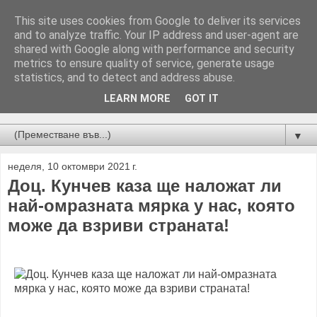
This site uses cookies from Google to deliver its services
and to analyze traffic. Your IP address and user-agent are
shared with Google along with performance and security
metrics to ensure quality of service, generate usage
statistics, and to detect and address abuse.
LEARN MORE
GOT IT
Новини от Бургас, страната и света!
▼
неделя, 10 октомври 2021 г.
Доц. Кунчев каза ще наложат ли
най-омразната мярка у нас, която
може да взриви страната!