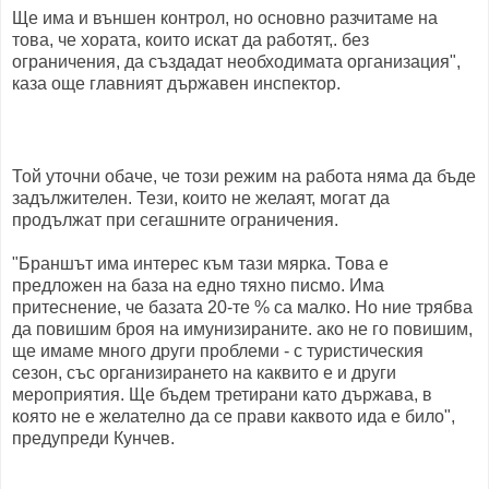
Ще има и външен контрол, но основно разчитаме на
това, че хората, които искат да работят,. без
ограничения, да създадат необходимата организация",
каза още главният държавен инспектор.
Той уточни обаче, че този режим на работа няма да бъде
задължителен. Тези, които не желаят, могат да
продължат при сегашните ограничения.
"Браншът има интерес към тази мярка. Това е
предложен на база на едно тяхно писмо. Има
притеснение, че базата 20-те % са малко. Но ние трябва
да повишим броя на имунизираните. ако не го повишим,
ще имаме много други проблеми - с туристическия
сезон, със организирането на каквито е и други
мероприятия. Ще бъдем третирани като държава, в
която не е желателно да се прави каквото ида е било",
предупреди Кунчев.