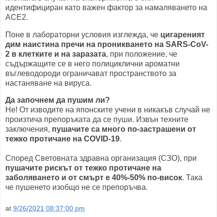
идентифициран като важен фактор за намаляването на
ACE2.
Поне в лабораторни условия изглежда, че
цигареният
дим наистина пречи на проникването на SARS-CoV-
2 в клетките и на заразата
, при положение, че
съдържащите се в него полициклични ароматни
въглеводороди ограничават пространството за
настаняване на вируса.
Да започнем да пушим ли?
Не! От изводите на японските учени в никакъв случай не
произтича препоръката да се пуши. Извън техните
заключения,
пушачите са много по-застрашени от
тежко протичане на COVID-19
.
Според Световната здравна организация (СЗО), при
пушачите рискът от тежко протичане на
заболяването и от смърт е 40%-50% по-висок
. Така
че пушенето изобщо не се препоръчва.
at
9/26/2021 08:37:00 pm