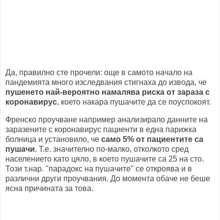
Да, правилно сте прочели: още в самото начало на
пандемията много изследвания стигнаха до извода, че
пушенето най-вероятно намалява риска от зараза с
коронавирус
, което накара пушачите да се поуспокоят.
Френско проучване например анализирало данните на
заразените с коронавирус пациенти в една парижка
болница и установило, че
само 5% от пациентите са
пушачи
. Т.е. значително по-малко, отколкото сред
населението като цяло, в което пушачите са 25 на сто.
Този т.нар. "парадокс на пушачите" се откроява и в
различни други проучвания. До момента обаче не беше
ясна причината за това.