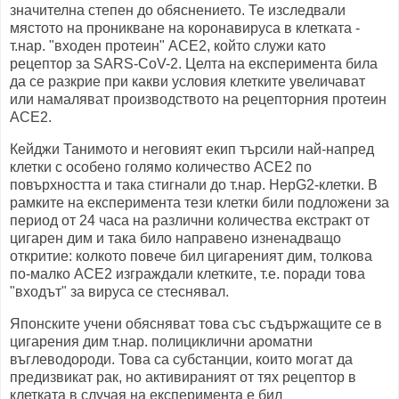
значителна степен до обяснението. Те изследвали
мястото на проникване на коронавируса в клетката -
т.нар. "входен протеин" ACE2, който служи като
рецептор за SARS-CoV-2. Целта на експеримента била
да се разкрие при какви условия клетките увеличават
или намаляват производството на рецепторния протеин
ACE2.
Кейджи Танимото и неговият екип търсили най-напред
клетки с особено голямо количество ACE2 по
повърхността и така стигнали до т.нар. HepG2-клетки. В
рамките на експеримента тези клетки били подложени за
период от 24 часа на различни количества екстракт от
цигарен дим и така било направено изненадващо
откритие: колкото повече бил цигареният дим, толкова
по-малко ACE2 изграждали клетките, т.е. поради това
"входът" за вируса се стеснявал.
Японските учени обясняват това със съдържащите се в
цигарения дим т.нар. полициклични ароматни
въглеводороди. Това са субстанции, които могат да
предизвикат рак, но активираният от тях рецептор в
клетката в случая на експеримента е бил