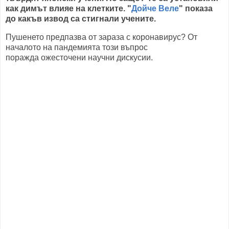
как димът влияе на клетките. "
Дойче Веле
" показа
до какъв извод са стигнали учените.
Пушенето предпазва от зараза с коронавирус? От
началото на пандемията този въпрос
поражда ожесточени научни дискусии.