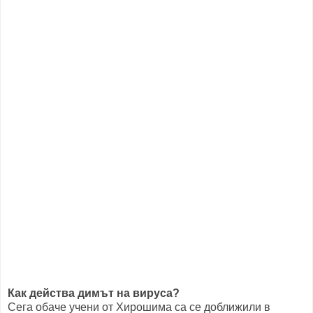
Как действа димът на вируса?
Сега обаче учени от Хирошима са се доближили в