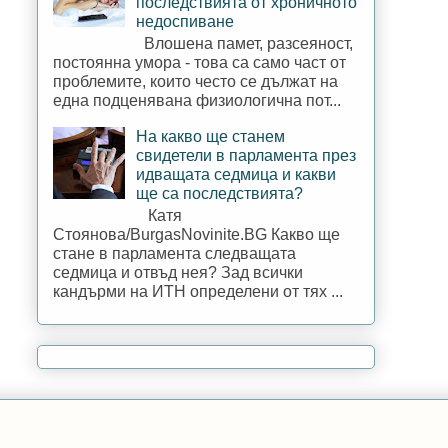
последствията от хроничното
недоспиване
Влошена памет, разсеяност,
постоянна умора - това са само част от
проблемите, които често се дължат на
една подценявана физиологична пот...
На какво ще станем
свидетели в парламента през
идващата седмица и какви
ще са последствията?
Катя
Стоянова/BurgasNovinite.BG Какво ще
стане в парламента следващата
седмица и отвъд нея? Зад всички
кандърми на ИТН определени от тях ...