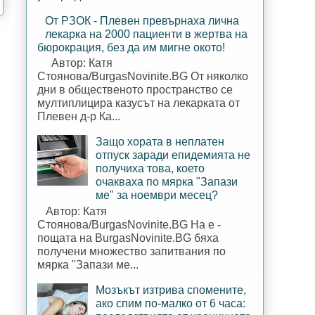
От РЗОК - Плевен превърнаха лична
лекарка на 2000 пациенти в жертва на
бюрокрация, без да им мигне окото!
Автор: Катя
Стоянова/BurgasNovinite.BG От няколко
дни в общественото пространство се
мултиплицира казусът на лекарката от
Плевен д-р Ка...
Защо хората в неплатен
отпуск заради епидемията не
получиха това, което
очакваха по мярка "Запази
ме" за ноември месец?
Автор: Катя
Стоянова/BurgasNovinite.BG На е -
пощата на BurgasNovinite.BG бяха
получени множество запитвания по
мярка "Запази ме...
Мозъкът изтрива спомените,
ако спим по-малко от 6 часа: