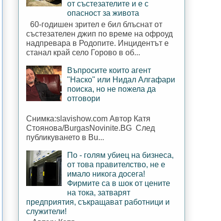
от състезателите и е с
опасност за живота
60-годишен зрител е бил блъснат от
състезателен джип по време на офроуд
надпревара в Родопите. Инцидентът е
станал край село Горово в об...
Въпросите които агент
"Наско" или Нидал Алгафари
поиска, но не пожела да
отговори
Снимка:slavishow.com Автор Катя
Стоянова/BurgasNovinite.BG След
публикуването в Bu...
По - голям убиец на бизнеса,
от това правителство, не е
имало никога досега!
Фирмите са в шок от цените
на тока, затварят
предприятия, съкращават работници и
служители!