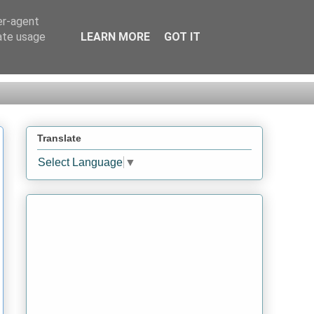
er-agent
rate usage
LEARN MORE
GOT IT
Translate
Select Language
▼