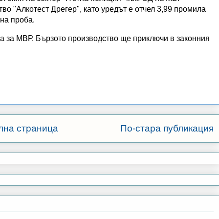
тво "Алкотест Дрегер", като уредът е отчел 3,99 промила
вна проба.
она за МВР. Бързото производство ще приключи в законния
лна страница
По-стара публикация