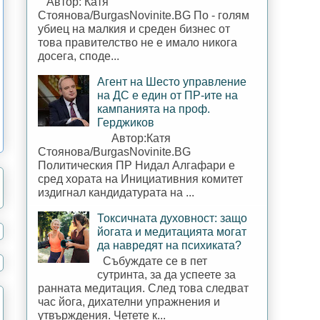
Автор: Катя
Стоянова/BurgasNovinite.BG По - голям
убиец на малкия и среден бизнес от
това правителство не е имало никога
досега, споде...
Агент на Шесто управление
на ДС е един от ПР-ите на
кампанията на проф.
Герджиков
Автор:Катя
Стоянова/BurgasNovinite.BG
Политическия ПР Нидал Алгафари е
сред хората на Инициативния комитет
издигнал кандидатурата на ...
Токсичната духовност: защо
йогата и медитацията могат
да навредят на психиката?
Събуждате се в пет
сутринта, за да успеете за
ранната медитация. След това следват
час йога, дихателни упражнения и
утвърждения. Четете к...