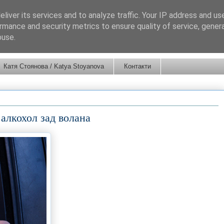
liver its services and to analyze traffic. Your IP address and us
rmance and security metrics to ensure quality of service, gene
buse.
Катя Стоянова / Katya Stoyanova
Контакти
алкохол зад волана