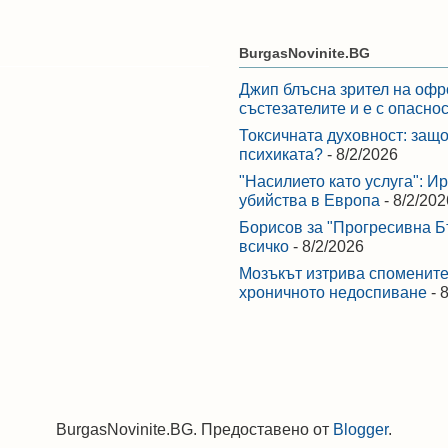
BurgasNovinite.BG
Джип блъсна зрител на офр
състезателите и е с опасно
Токсичната духовност: защо
психиката?
- 8/2/2026
"Насилието като услуга": И
убийства в Европа
- 8/2/202
Борисов за "Прогресивна Бъ
всичко
- 8/2/2026
Мозъкът изтрива спомените,
хроничното недоспиване
- 
BurgasNovinite.BG. Предоставено от
Blogger
.