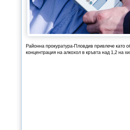
Районна прокуратура-Пловдив привлече като об
концентрация на алкохол в кръвта над 1,2 на хи