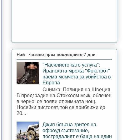
Най - четено през последните 7 дни
"Насилието като услуга":
Иранската мрежа "Фокстрот"
наема момчета за убийства в
Европа
Снимка: Полиция на Швеция
В предградие на Стокхолм мъж, облечен
в черно, се появи от зимната нощ.
Носейки пистолет, той се приближи до
20...
Джип блъсна зрител на
офроуд състезание,
пострадалият е баща на един