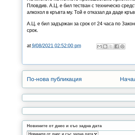
Пловдив. А.Ц. е бил тестван с техническо средс
алкохол в кръвта му. Той е отказал да даде кръ
А.Ц. е бил задържан за срок от 24 часа по Зак
срок.
at
9/08/2021 02:52:00 pm
По-нова публикация
Нача
Новините от днес и със задна дата