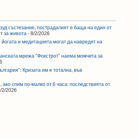
оуд състезание, пострадалият е баща на един от
ст за живота
- 8/2/2026
 йогата и медитацията могат да навредят на
ранската мрежа "Фокстрот" наема момчета за
6
лгария": Кризата им е тотална, във
 ако спим по-малко от 6 часа: последствията от
8/2/2026