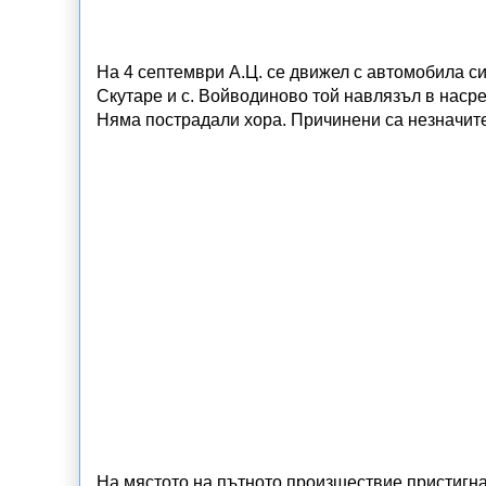
На 4 септември А.Ц. се движел с автомобила си
Скутаре и с. Войводиново той навлязъл в наср
Няма пострадали хора. Причинени са незначит
На мястото на пътното произшествие пристигна