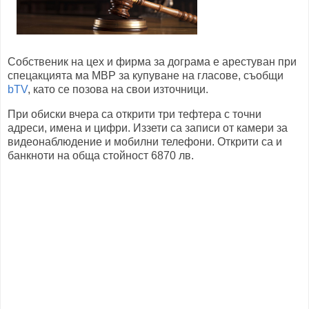
Собственик на цех и фирма за дограма е арестуван при
спецакцията ма МВР за купуване на гласове, съобщи
bTV
, като се позова на свои източници.
При обиски вчера са открити три тефтера с точни
адреси, имена и цифри. Иззети са записи от камери за
видеонаблюдение и мобилни телефони. Открити са и
банкноти на обща стойност 6870 лв.