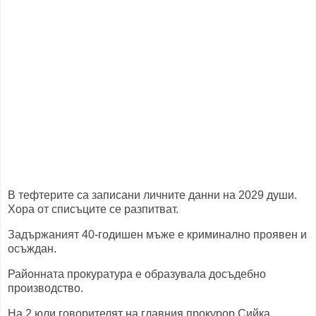
В тефтерите са записани личните данни на 2029 души.
Хора от списъците се разпитват.
Задържаният 40-годишен мъже е криминално проявен и
осъждан.
Районната прокуратура е образувала досъдебно
производство.
На 2 юли говорителят на главния прокурор Сийка