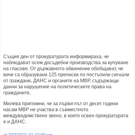
Същия ден от прокуратурата информираха, че
наблюдават осем досъдебни производства за купуване
на гласове. От държавното обвинение обобщават, че
вече са образувани 125 преписки по постъпили сигнали
от граждани, ДАНС и органите на МВР, съдържащи
данни за нарушение на политическите права на
гражданите.
Милева припомни, че за първи път от десет години
насам МВР не участва в съвместното
междуведомствено звено, в което освен прокуратурата
е и ДАНС.
at
7/03/2021 01:22:00 pm