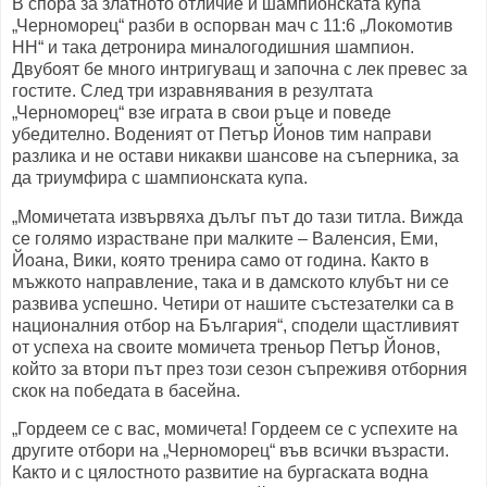
В спора за златното отличие и шампионската купа
„Черноморец“ разби в оспорван мач с 11:6 „Локомотив
НН“ и така детронира миналогодишния шампион.
Двубоят бе много интригуващ и започна с лек превес за
гостите. След три изравнявания в резултата
„Черноморец“ взе играта в свои ръце и поведе
убедително. Воденият от Петър Йонов тим направи
разлика и не остави никакви шансове на съперника, за
да триумфира с шампионската купа.
„Момичетата извървяха дълъг път до тази титла. Вижда
се голямо израстване при малките – Валенсия, Еми,
Йоана, Вики, която тренира само от година. Както в
мъжкото направление, така и в дамското клубът ни се
развива успешно. Четири от нашите състезателки са в
националния отбор на България“, сподели щастливият
от успеха на своите момичета треньор Петър Йонов,
който за втори път през този сезон съпреживя отборния
скок на победата в басейна.
„Гордеем се с вас, момичета! Гордеем се с успехите на
другите отбори на „Черноморец“ във всички възрасти.
Както и с цялостното развитие на бургаската водна