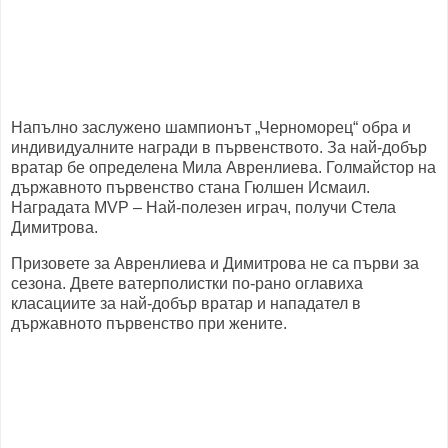
Напълно заслужено шампионът „Черноморец“ обра и
индивидуалните награди в първенството. За най-добър
вратар бе определена Мила Авренлиева. Голмайстор на
държавното първенство стана Гюлшен Исмаил.
Наградата MVP – Най-полезен играч, получи Стела
Димитрова.
Призовете за Авренлиева и Димитрова не са първи за
сезона. Двете ватерполистки по-рано оглавиха
класациите за най-добър вратар и нападател в
държавното първенство при жените.