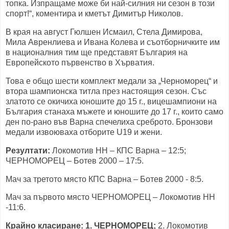
топка. Изпращаме може би най-силния ни сезон в този
спорт!“, коментира и кметът Димитър Николов.
В края на август Гюлшен Исмаил, Стела Димирова,
Мила Авренлиева и Ивана Колева и съотборничките им
в националния тим ще представят България на
Европейското първенство в Хърватия.
Това е общо шести комплект медали за „Черноморец“ и
втора шампионска титла през настоящия сезон. Със
златото се окичиха юношите до 15 г., вицешампиони на
България станаха мъжете и юношите до 17 г., които само
ден по-рано във Варна спечелиха среброто. Бронзови
медали извоюваха отборите U19 и жени.
Резултати:
Локомотив НН – КПС Варна – 12:5;
ЧЕРНОМОРЕЦ – Ботев 2000 – 17:5.
Мач за третото място КПС Варна – Ботев 2000 - 8:5.
Мач за първото място ЧЕРНОМОРЕЦ – Локомотив НН
-11:6.
Крайно класиране: 1. ЧЕРНОМОРЕЦ;
2. Локомотив