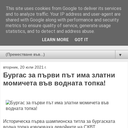
This site uses cookies from Google to deliver its services
and to analyze traffic. Your IP address and user-agent are
shared with Google along with performance and security
metrics to ensure quality of service, generate usage
statistics, and to detect and address abuse.
LEARN MORE
GOT IT
Новини от Бургас, страната и света!
▼
вторник, 20 юли 2021 г.
Бургас за първи път има златни
момичета във водната топка!
Историческа първа шампионска титла за бургаската
водна топка извоюваха девойките на СКВТ