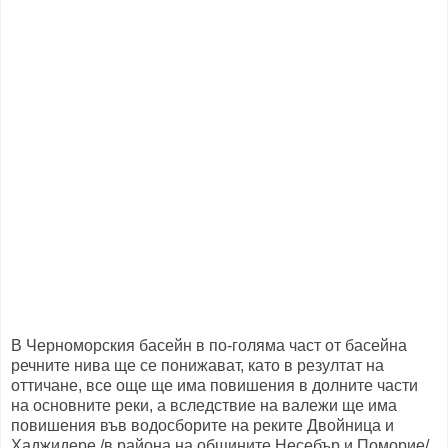
В Черноморския басейн в по-голяма част от басейна
речните нива ще се понижават, като в резултат на
оттичане, все още ще има повишения в долните части
на основните реки, а вследствие на валежи ще има
повишения във водосборите на реките Двойница и
Хаджидере /в района на общините Несебър и Поморие/.