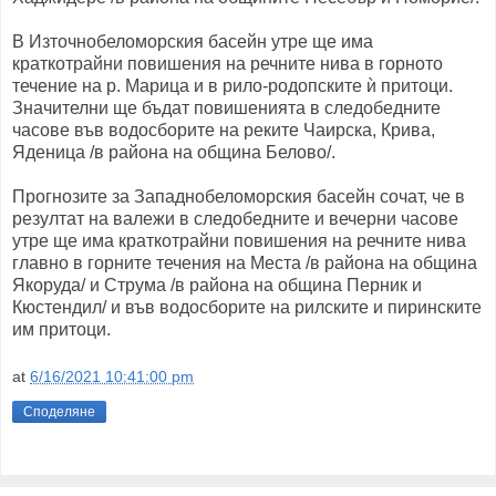
В Източнобеломорския басейн утре ще има
краткотрайни повишения на речните нива в горното
течение на р. Марица и в рило-родопските ѝ притоци.
Значителни ще бъдат повишенията в следобедните
часове във водосборите на реките Чаирска, Крива,
Яденица /в района на община Белово/.
Прогнозите за Западнобеломорския басейн сочат, че в
резултат на валежи в следобедните и вечерни часове
утре ще има краткотрайни повишения на речните нива
главно в горните течения на Места /в района на община
Якоруда/ и Струма /в района на община Перник и
Кюстендил/ и във водосборите на рилските и пиринските
им притоци.
at
6/16/2021 10:41:00 pm
Споделяне