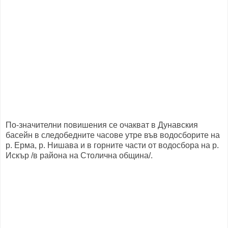
По-значителни повишения се очакват в Дунавския
басейн в следобедните часове утре във водосборите на
р. Ерма, р. Нишава и в горните части от водосбора на р.
Искър /в района на Столична община/.