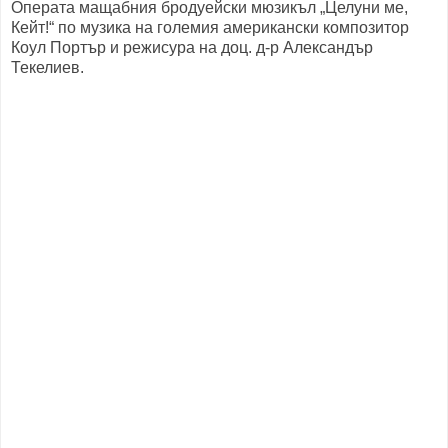
Операта мащабния бродуейски мюзикъл „Целуни ме,
Кейт!“ по музика на големия американски композитор
Коул Портър и режисура на доц. д-р Александър
Текелиев.