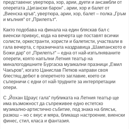
представени: увертюра, хор, арии, дуети и ансамбли от
оперетата „Цигански барон“ , арии, хор и балет от
„Виенска кръв“, увертюра, арии, хор, балет – полка „Гръм
и мълния“ от „Прилепът“.
Както подобава на финала на един бляскав бал с
виенски привкус, кода на вечерта ще поставят всички
солисти, оркестранти, хористи и балетисти, участвали в
гала вечерта, с празничната наздравица „Шампанското е
Божи дар“ от „Прилепът“ – една от най-изпълняваните
оперети, която напълни Летния театър на
миналогодишните Бургаска музикални празници „Емил
Чакъров“, когато Цанислав Петков направи своя
блестящ дебют в оперетното заглавие, което си
съперничи с едни от най-трудните за интерпретации
опери.
С „Йохан Щраус гала“ публиката на Летния театър ще
има възможност да съпреживее едно естетско
музикално-артистично събитие, под знака на блясък,
разкош – но с вкус и мяра, бликащо настроение, виенски
финес, стил, класа и фантазия.