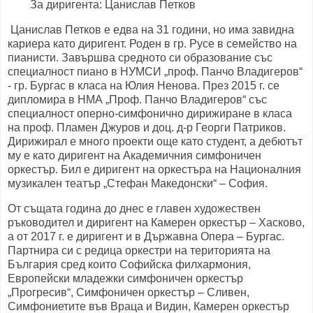
За диригента: Цанислав Петков
Цанислав Петков е едва на 31 години, но има завидна
кариера като диригент. Роден в гр. Русе в семейство на
пианисти. Завършва средното си образование със
специалност пиано в НУМСИ „проф. Панчо Владигеров“
- гр. Бургас в класа на Юлия Ненова. През 2015 г. се
дипломира в НМА „Проф. Панчо Владигеров“ със
специалност оперно-симфонично дирижиране в класа
на проф. Пламен Джуров и доц. д-р Георги Патриков.
Дирижирал е много проекти още като студент, а дебютът
му е като диригент на Академичния симфоничен
оркестър. Бил е диригент на оркестъра на Националния
музикален театър „Стефан Македонски“ – София.
От същата година до днес е главен художествен
ръководител и диригент на Камерен оркестър – Хасково,
а от 2017 г. е диригент и в Държавна Опера – Бургас.
Партнира си с редица оркестри на територията на
България сред които Софийска филхармония,
Европейски младежки симфоничен оркестър
„Прогресив“, Симфоничен оркестър – Сливен,
Симфониетите във Враца и Видин, Камерен оркестър