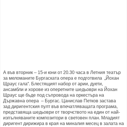
А във вторник – 15-и юни от 20.30 часа в Летния театър
за меломаните Бургаската опера е подготвила „Йохан
Щраус гала“. Блестящият набор от арии, дуети,
ансамбли и хорове из оперетните шедьоври на Йохан
Щраус ще бъде под съпровода на оркестъра на
Държавна опера – Бургас. Цанислав Петков застава
зад диригентския пулт във впечатляващата програма,
представяща шедьоври от творчството на един от най-
изпълняваните композитори в световен план. Младият
диригент дирижира в края на миналия месец в залата на