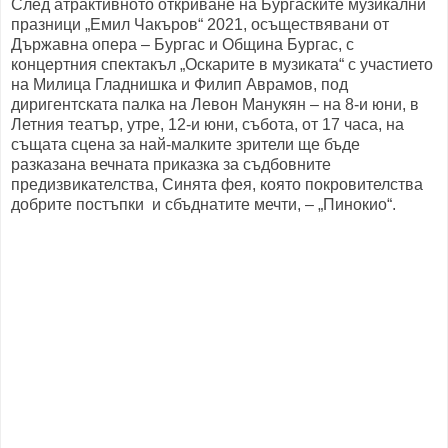
След атрактивното откриване на Бургаските музикални
празници „Емил Чакъров“ 2021, осъществявани от
Държавна опера – Бургас и Община Бургас, с
концертния спектакъл „Оскарите в музиката“ с участието
на Милица Гладнишка и Филип Аврамов, под
диригентската палка на Левон Манукян – на 8-и юни, в
Летния театър, утре, 12-и юни, събота, от 17 часа, на
същата сцена за най-малките зрители ще бъде
разказана вечната приказка за съдбовните
предизвикателства, Синята фея, която покровителства
добрите постъпки и сбъднатите мечти, – „Пинокио“.