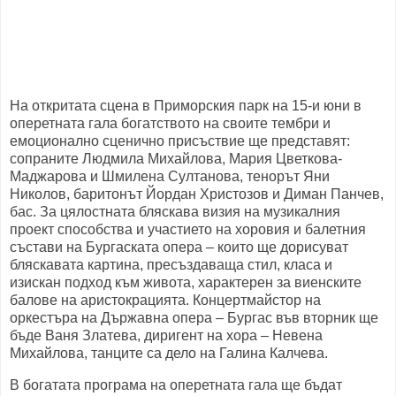
На откритата сцена в Приморския парк на 15-и юни в
оперетната гала богатството на своите тембри и
емоционално сценично присъствие ще представят:
сопраните Людмила Михайлова, Мария Цветкова-
Маджарова и Шмилена Султанова, тенорът Яни
Николов, баритонът Йордан Христозов и Диман Панчев,
бас. За цялостната бляскава визия на музикалния
проект способства и участието на хоровия и балетния
състави на Бургаската опера – които ще дорисуват
бляскавата картина, пресъздаваща стил, класа и
изискан подход към живота, характерен за виенските
балове на аристокрацията. Концертмайстор на
оркестъра на Държавна опера – Бургас във вторник ще
бъде Ваня Златева, диригент на хора – Невена
Михайлова, танците са дело на Галина Калчева.
В богатата програма на оперетната гала ще бъдат