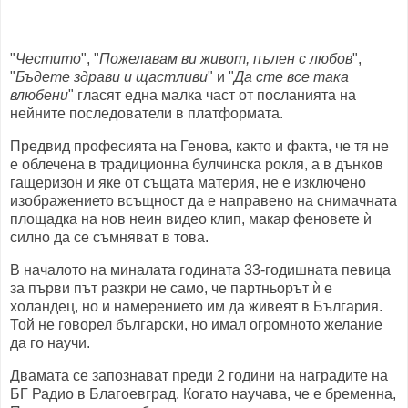
"
Честито
", "
Пожелавам ви живот, пълен с любов
",
"
Бъдете здрави и щастливи
" и "
Да сте все така
влюбени
" гласят една малка част от посланията на
нейните последователи в платформата.
Предвид професията на Генова, както и факта, че тя не
е облечена в традиционна булчинска рокля, а в дънков
гащеризон и яке от същата материя, не е изключено
изображението всъщност да е направено на снимачната
площадка на нов неин видео клип, макар феновете ѝ
силно да се съмняват в това.
В началото на миналата годината 33-годишната певица
за първи път разкри не само, че партньорът ѝ е
холандец, но и намерението им да живеят в България.
Той не говорел български, но имал огромното желание
да го научи.
Двамата се запознават преди 2 години на наградите на
БГ Радио в Благоевград. Когато научава, че е бременна,