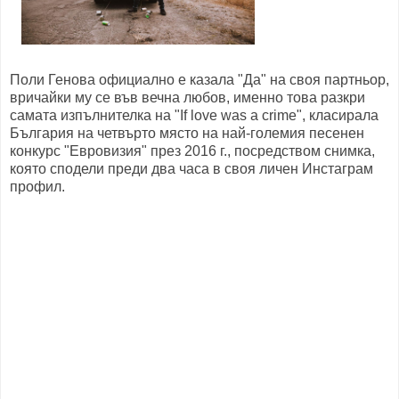
Поли Генова официално е казала "Да" на своя партньор,
вричайки му се във вечна любов, именно това разкри
самата изпълнителка на "If love was a crime", класирала
България на четвърто място на най-големия песенен
конкурс "Евровизия" през 2016 г., посредством снимка,
която сподели преди два часа в своя личен Инстаграм
профил.