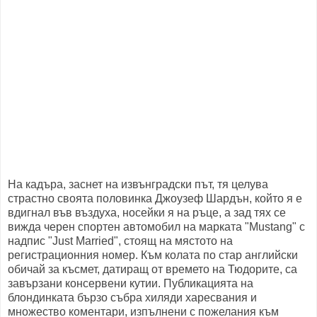
На кадъра, заснет на извънградски път, тя целува
страстно своята половинка Джоузеф Шардън, който я е
вдигнал във въздуха, носейки я на ръце, а зад тях се
вижда черен спортен автомобил на марката "Mustang" с
надпис "Just Married", стоящ на мястото на
регистрационния номер. Към колата по стар английски
обичай за късмет, датиращ от времето на Тюдорите, са
завързани консервени кутии. Публикацията на
блондинката бързо събра хиляди харесвания и
множество коментари, изпълнени с пожелания към