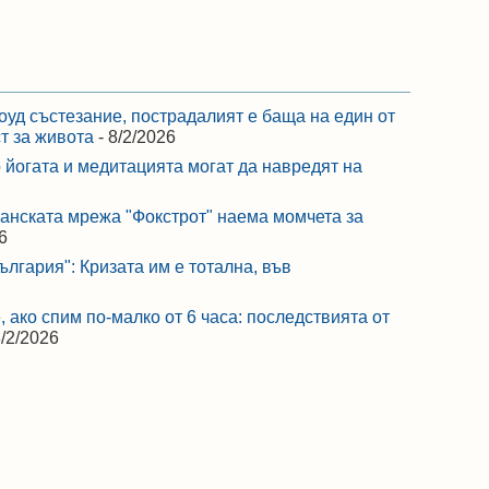
оуд състезание, пострадалият е баща на един от
ст за живота
- 8/2/2026
 йогата и медитацията могат да навредят на
ранската мрежа "Фокстрот" наема момчета за
6
лгария": Кризата им е тотална, във
 ако спим по-малко от 6 часа: последствията от
8/2/2026