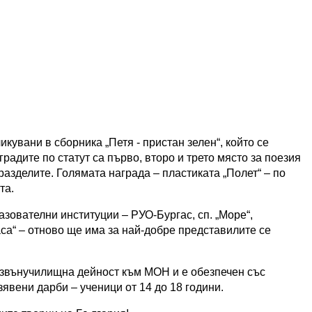
кувани в сборника „Петя - пристан зелен“, който се
радите по статут са първо, второ и трето място за поезия
 разделите. Голямата награда – пластиката „Полет“ – по
та.
зователни институции – РУО-Бургас, сп. „Море“,
аса“ – отново ще има за най-добре представилите се
извънучилищна дейност към МОН и е обезпечен със
зявени дарби – ученици от 14 до 18 години.