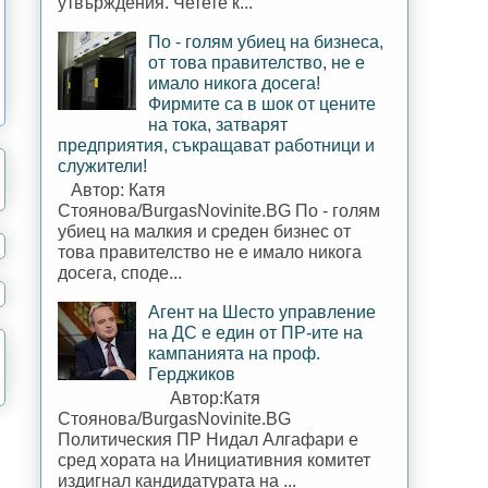
утвърждения. Четете к...
По - голям убиец на бизнеса,
от това правителство, не е
имало никога досега!
Фирмите са в шок от цените
на тока, затварят
предприятия, съкращават работници и
служители!
Автор: Катя
Стоянова/BurgasNovinite.BG По - голям
убиец на малкия и среден бизнес от
това правителство не е имало никога
досега, споде...
Агент на Шесто управление
на ДС е един от ПР-ите на
кампанията на проф.
Герджиков
Автор:Катя
Стоянова/BurgasNovinite.BG
Политическия ПР Нидал Алгафари е
сред хората на Инициативния комитет
издигнал кандидатурата на ...