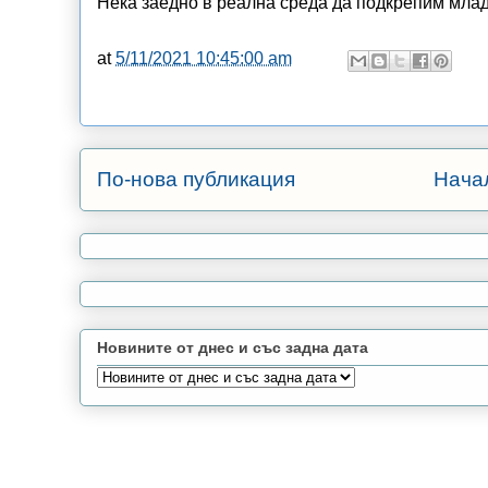
Нека заедно в реална среда да подкрепим млад
at
5/11/2021 10:45:00 am
По-нова публикация
Нача
Новините от днес и със задна дата