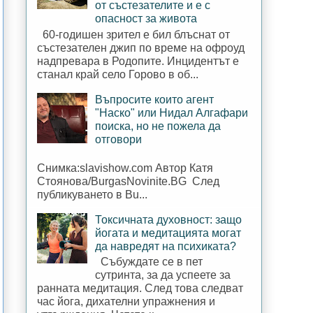
от състезателите и е с
опасност за живота
60-годишен зрител е бил блъснат от
състезателен джип по време на офроуд
надпревара в Родопите. Инцидентът е
станал край село Горово в об...
Въпросите които агент
"Наско" или Нидал Алгафари
поиска, но не пожела да
отговори
Снимка:slavishow.com Автор Катя
Стоянова/BurgasNovinite.BG След
публикуването в Bu...
Токсичната духовност: защо
йогата и медитацията могат
да навредят на психиката?
Събуждате се в пет
сутринта, за да успеете за
ранната медитация. След това следват
час йога, дихателни упражнения и