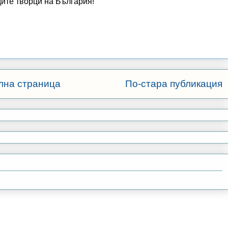
ите творци на България!
лна страница
По-стара публикация