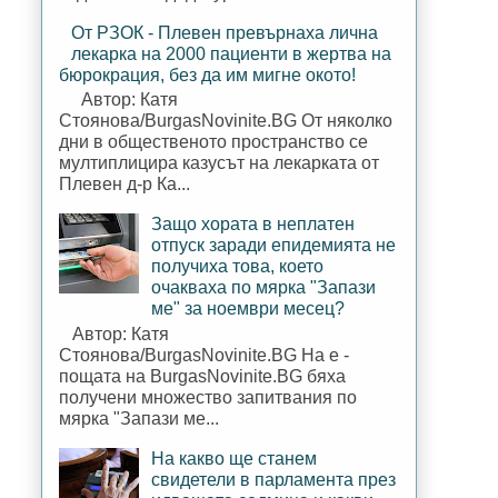
От РЗОК - Плевен превърнаха лична
лекарка на 2000 пациенти в жертва на
бюрокрация, без да им мигне окото!
Автор: Катя
Стоянова/BurgasNovinite.BG От няколко
дни в общественото пространство се
мултиплицира казусът на лекарката от
Плевен д-р Ка...
Защо хората в неплатен
отпуск заради епидемията не
получиха това, което
очакваха по мярка "Запази
ме" за ноември месец?
Автор: Катя
Стоянова/BurgasNovinite.BG На е -
пощата на BurgasNovinite.BG бяха
получени множество запитвания по
мярка "Запази ме...
На какво ще станем
свидетели в парламента през