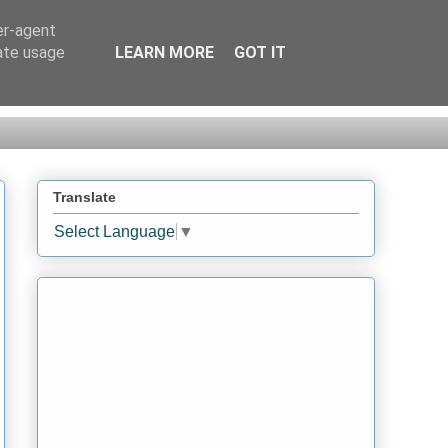
er-agent
rate usage
LEARN MORE
GOT IT
Translate
Select Language
▼