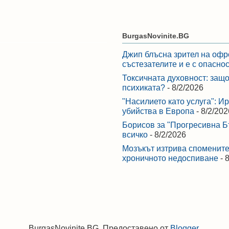
BurgasNovinite.BG
Джип блъсна зрител на офр
състезателите и е с опасно
Токсичната духовност: защо
психиката?
- 8/2/2026
"Насилието като услуга": И
убийства в Европа
- 8/2/202
Борисов за "Прогресивна Бъ
всичко
- 8/2/2026
Мозъкът изтрива спомените,
хроничното недоспиване
- 
BurgasNovinite.BG. Предоставено от
Blogger
.