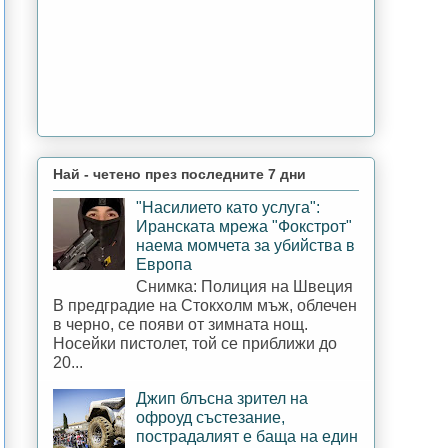
Най - четено през последните 7 дни
"Насилието като услуга":
Иранската мрежа "Фокстрот"
наема момчета за убийства в
Европа
Снимка: Полиция на Швеция
В предградие на Стокхолм мъж, облечен
в черно, се появи от зимната нощ.
Носейки пистолет, той се приближи до
20...
Джип блъсна зрител на
офроуд състезание,
пострадалият е баща на един