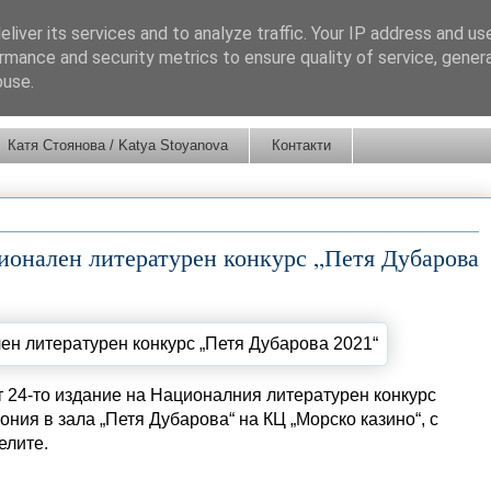
liver its services and to analyze traffic. Your IP address and us
rmance and security metrics to ensure quality of service, gene
buse.
Катя Стоянова / Katya Stoyanova
Контакти
ционален литературен конкурс „Петя Дубарова
т 24-то издание на Националния литературен конкурс
ония в зала „Петя Дубарова“ на КЦ „Морско казино“, с
елите.