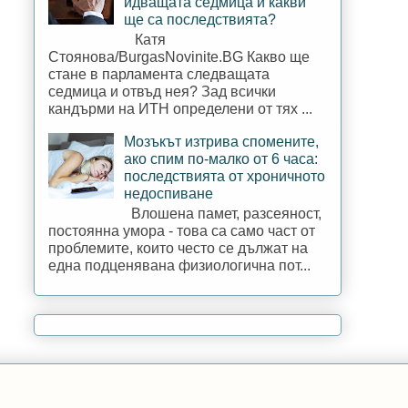
идващата седмица и какви
ще са последствията?
Катя
Стоянова/BurgasNovinite.BG Какво ще
стане в парламента следващата
седмица и отвъд нея? Зад всички
кандърми на ИТН определени от тях ...
Мозъкът изтрива спомените,
ако спим по-малко от 6 часа:
последствията от хроничното
недоспиване
Влошена памет, разсеяност,
постоянна умора - това са само част от
проблемите, които често се дължат на
една подценявана физиологична пот...