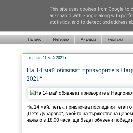
This site uses cookies from Google to de
are shared with Google along with perfo
statistics, and to detect and address a
Новини от Бургас, страната и света!
Начало
Интервю
Анализи
Реклама
вторник, 11 май 2021 г.
На 14 май обявяват призьорите в На
2021“
На 14 май, петък, приключва последният етап о
„Петя Дубарова“, в който на тържествена церем
начало в 18.00 часа, ще бъдат обявени победит