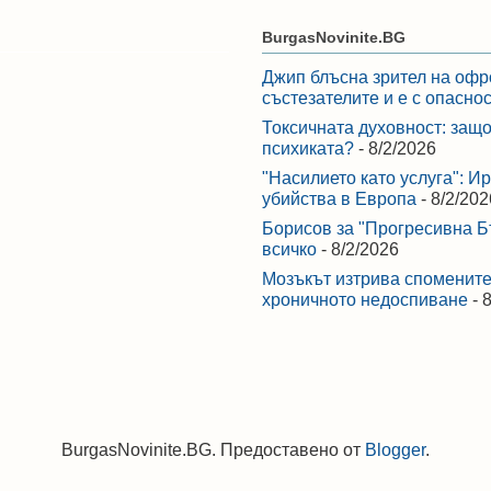
BurgasNovinite.BG
Джип блъсна зрител на офр
състезателите и е с опасно
Токсичната духовност: защо
психиката?
- 8/2/2026
"Насилието като услуга": И
убийства в Европа
- 8/2/202
Борисов за "Прогресивна Бъ
всичко
- 8/2/2026
Мозъкът изтрива спомените,
хроничното недоспиване
- 
BurgasNovinite.BG. Предоставено от
Blogger
.