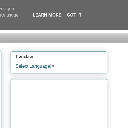
er-agent
rate usage
LEARN MORE
GOT IT
Translate
Select Language
▼