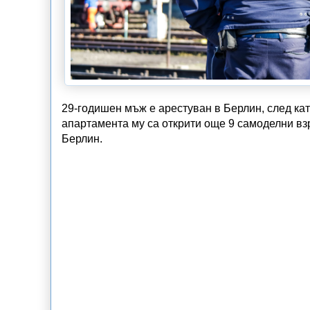
29-годишен мъж е арестуван в Берлин, след ка
апартамента му са открити още 9 самоделни вз
Берлин.