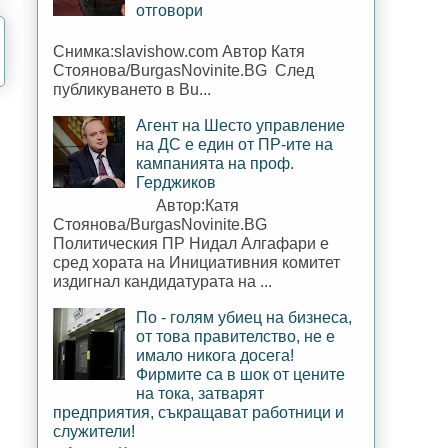
отговори
Снимка:slavishow.com Автор Катя
Стоянова/BurgasNovinite.BG След
публикуването в Bu...
Агент на Шесто управление
на ДС е един от ПР-ите на
кампанията на проф.
Герджиков
Автор:Катя
Стоянова/BurgasNovinite.BG
Политическия ПР Нидал Алгафари е
сред хората на Инициативния комитет
издигнал кандидатурата на ...
По - голям убиец на бизнеса,
от това правителство, не е
имало никога досега!
Фирмите са в шок от цените
на тока, затварят
предприятия, съкращават работници и
служители!