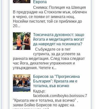
Европа
Снимка: Полиция на Швеция
В предградие на Стокхолм мъж, облечен
в черно, се появи от зимната нощ.
Носейки пистолет, той се приближи до
20...
Токсичната духовност: защо
йогата и медитацията могат
да навредят на психиката?
Събуждате се в пет
сутринта, за да успеете за
ранната медитация. След това следват
час йога, дихателни упражнения и
утвърждения. Четете к...
Борисов за "Прогресивна
България": Кризата им е
тотална, във всичко
Кадър:
facebook.com/boyko.borissov.7
"Кризата им е тотална, във всичко" ,
заяви Бойко Борисов по адрес на