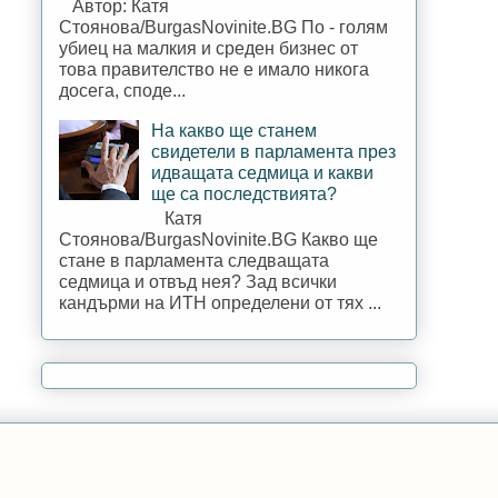
Автор: Катя
Стоянова/BurgasNovinite.BG По - голям
убиец на малкия и среден бизнес от
това правителство не е имало никога
досега, споде...
На какво ще станем
свидетели в парламента през
идващата седмица и какви
ще са последствията?
Катя
Стоянова/BurgasNovinite.BG Какво ще
стане в парламента следващата
седмица и отвъд нея? Зад всички
кандърми на ИТН определени от тях ...