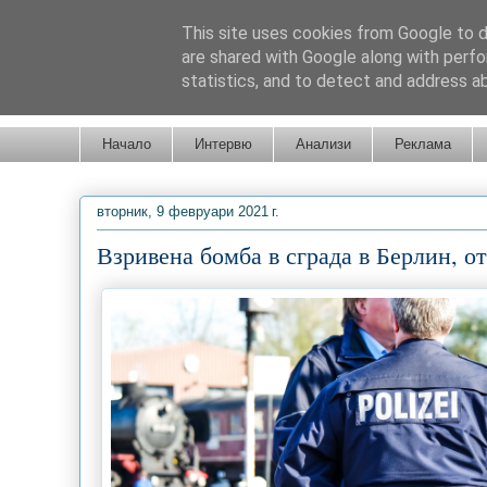
This site uses cookies from Google to de
are shared with Google along with perfo
statistics, and to detect and address a
Новини от Бургас, страната и света!
Начало
Интервю
Анализи
Реклама
вторник, 9 февруари 2021 г.
Взривена бомба в сграда в Берлин, о