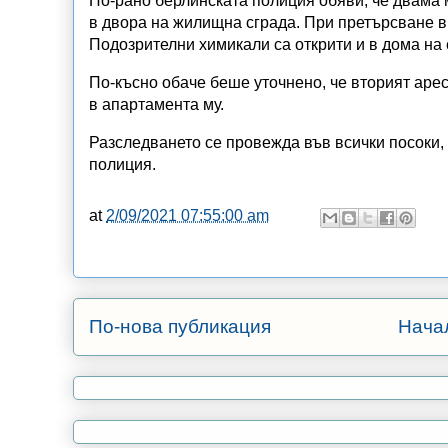
По-рано берлинската полиция обяви, че двама 
в двора на жилищна сграда. При претърсване в
Подозрителни химикали са открити и в дома на
По-късно обаче беше уточнено, че вторият арес
в апартамента му.
Разследването се провежда във всички посоки,
полиция.
at
2/09/2021 07:55:00 am
По-нова публикация
Нача