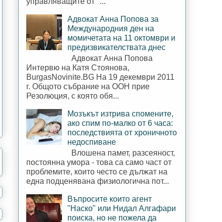
управляващите от "...
Адвокат Анна Попова за
Международния ден на
момичетата на 11 октомври и
предизвикателствата днес
Адвокат Анна Попова
Интервю на Катя Стоянова,
BurgasNovinite.BG На 19 декември 2011
г. Общото събрание на ООН прие
Резолюция, с която обя...
Мозъкът изтрива спомените,
ако спим по-малко от 6 часа:
последствията от хроничното
недоспиване
Влошена памет, разсеяност,
постоянна умора - това са само част от
проблемите, които често се дължат на
една подценявана физиологична пот...
Въпросите които агент
"Наско" или Нидал Алгафари
поиска, но не пожела да