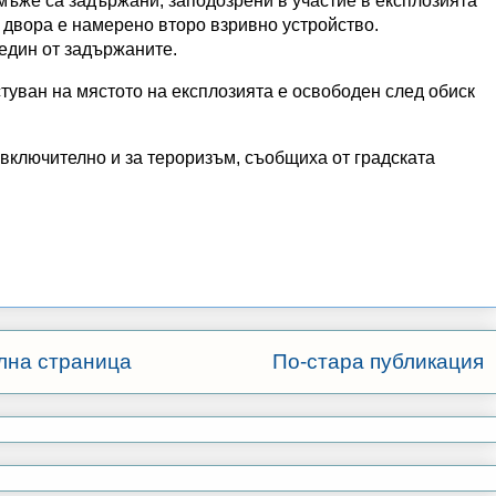
мъже са задържани, заподозрени в участие в експлозията
 двора е намерено второ взривно устройство.
 един от задържаните.
туван на мястото на експлозията е освободен след обиск
 включително и за тероризъм, съобщиха от градската
лна страница
По-стара публикация