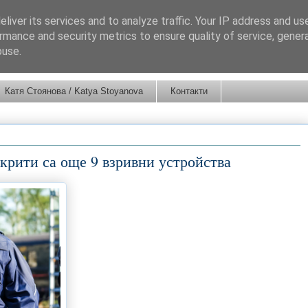
liver its services and to analyze traffic. Your IP address and us
rmance and security metrics to ensure quality of service, gene
buse.
Катя Стоянова / Katya Stoyanova
Контакти
ткрити са още 9 взривни устройства