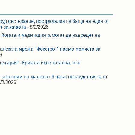
оуд състезание, пострадалият е баща на един от
ст за живота
- 8/2/2026
 йогата и медитацията могат да навредят на
ранската мрежа "Фокстрот" наема момчета за
6
лгария": Кризата им е тотална, във
 ако спим по-малко от 6 часа: последствията от
8/2/2026