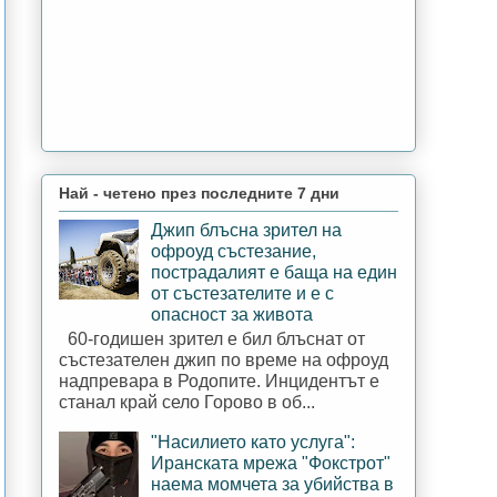
Най - четено през последните 7 дни
Джип блъсна зрител на
офроуд състезание,
пострадалият е баща на един
от състезателите и е с
опасност за живота
60-годишен зрител е бил блъснат от
състезателен джип по време на офроуд
надпревара в Родопите. Инцидентът е
станал край село Горово в об...
"Насилието като услуга":
Иранската мрежа "Фокстрот"
наема момчета за убийства в