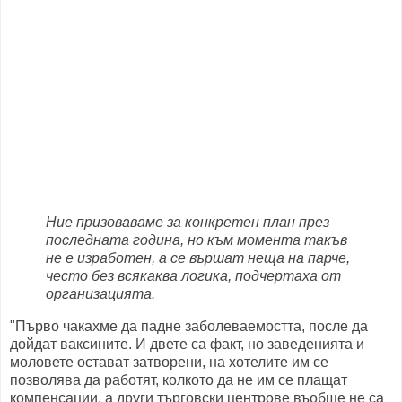
Ние призоваваме за конкретен план през
последната година, но към момента такъв
не е изработен, а се вършат неща на парче,
често без всякаква логика, подчертаха от
организацията.
"Първо чакахме да падне заболеваемостта, после да
дойдат ваксините. И двете са факт, но заведенията и
моловете остават затворени, на хотелите им се
позволява да работят, колкото да не им се плащат
компенсации, а други търговски центрове въобще не са