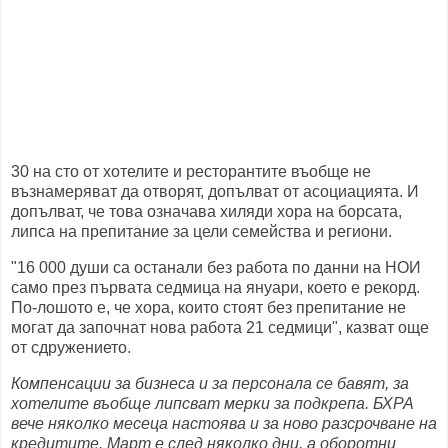
30 на сто от хотелите и ресторантите въобще не
възнамеряват да отворят, допълват от асоциацията. И
допълват, че това означава хиляди хора на борсата,
липса на препитание за цели семейства и региони.
"16 000 души са останали без работа по данни на НОИ
само през първата седмица на януари, което е рекорд.
По-лошото е, че хора, които стоят без препитание не
могат да започнат нова работа 21 седмици", казват още
от сдружението.
Компенсации за бизнеса и за персонала се бавят, за
хотелите въобще липсват мерки за подкрепа. БХРА
вече няколко месеца настоява и за ново разсрочване на
кредитите. Март е след няколко дни, а оборотни