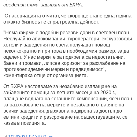
средства няма, завяват от БХРА.
От асоциацията отчитат, че скоро ще стане една година
откакто бизнесът е спрял реална дейност.
"Няма фирми с подобни резерви дори в световен план.
Неслучайно авиокомпании, туроператори, екскурзоводи,
хотели и заведения по света получават помощ
неколкократно и при това в необходимия размер, за да
оцелеят. У нас мерките за подкрепа са недостатъчни,
бавни и тромави, липсва хоризонт за разхлабване на
противоепидемични мерки и предвидимост",
коментираха отще от организацията.
От БХРА настояваме за незабавно изплащане на
забавените помощи за летните месеци на 2020 г.,
плащане веднага на сегашните компенсации, ясен план
за разхлабване на мерките и незабавно отваряне на
всички заведения, държавна подкрепа за достъп до
евтини кредити и разсрочване на съществуващите, се
казва в позицията.
at
1/18/2021 02:24:00 pm