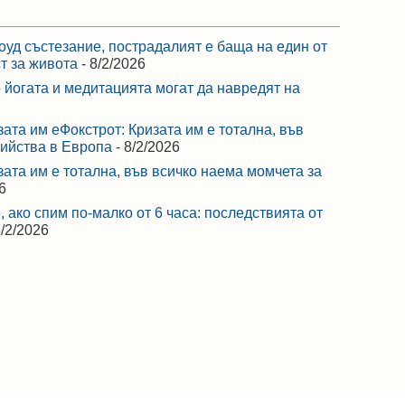
оуд състезание, пострадалият е баща на един от
ст за живота
- 8/2/2026
 йогата и медитацията могат да навредят на
зата им еФокстрот: Кризата им е тотална, във
бийства в Европа
- 8/2/2026
зата им е тотална, във всичко наема момчета за
6
 ако спим по-малко от 6 часа: последствията от
8/2/2026