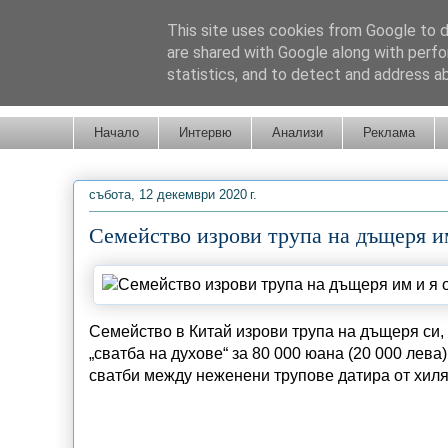
This site uses cookies from Google to de
are shared with Google along with perfo
statistics, and to detect and address a
Новини от Бургас, страната и света!
Начало
Интервю
Анализи
Реклама
събота, 12 декември 2020 г.
Семейство изрови трупа на дъщеря и
Семейство в Китай изрови трупа на дъщеря си, 
„сватба на духове“ за 80 000 юана (20 000 лева
сватби между неженени трупове датира от хиля