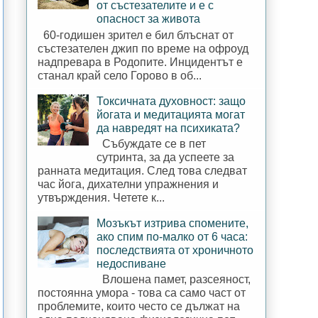
от състезателите и е с
опасност за живота
60-годишен зрител е бил блъснат от
състезателен джип по време на офроуд
надпревара в Родопите. Инцидентът е
станал край село Горово в об...
Токсичната духовност: защо
йогата и медитацията могат
да навредят на психиката?
Събуждате се в пет
сутринта, за да успеете за
ранната медитация. След това следват
час йога, дихателни упражнения и
утвърждения. Четете к...
Мозъкът изтрива спомените,
ако спим по-малко от 6 часа:
последствията от хроничното
недоспиване
Влошена памет, разсеяност,
постоянна умора - това са само част от
проблемите, които често се дължат на