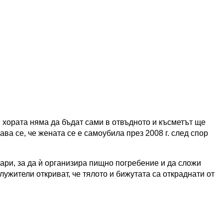
 хората няма да бъдат сами в отвъдното и късметът ще
а се, че жената се е самоубила през 2008 г. след спор
ри, за да ѝ организира пищно погребение и да сложи
служители откриват, че тялото и бижутата са откраднати от