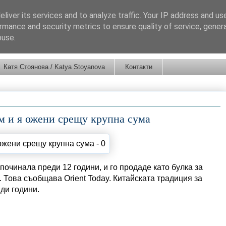
liver its services and to analyze traffic. Your IP address and us
rmance and security metrics to ensure quality of service, gene
buse.
Катя Стоянова / Katya Stoyanova
Контакти
м и я ожени срещу крупна сума
починала преди 12 години, и го продаде като булка за
). Това съобщава Orient Today. Китайската традиция за
ди години.