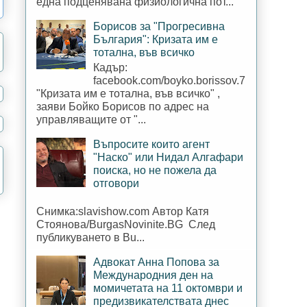
една подценявана физиологична пот...
Борисов за "Прогресивна
България": Кризата им е
тотална, във всичко
Кадър:
facebook.com/boyko.borissov.7
"Кризата им е тотална, във всичко" ,
заяви Бойко Борисов по адрес на
управляващите от "...
Въпросите които агент
"Наско" или Нидал Алгафари
поиска, но не пожела да
отговори
Снимка:slavishow.com Автор Катя
Стоянова/BurgasNovinite.BG След
публикуването в Bu...
Адвокат Анна Попова за
Международния ден на
момичетата на 11 октомври и
предизвикателствата днес