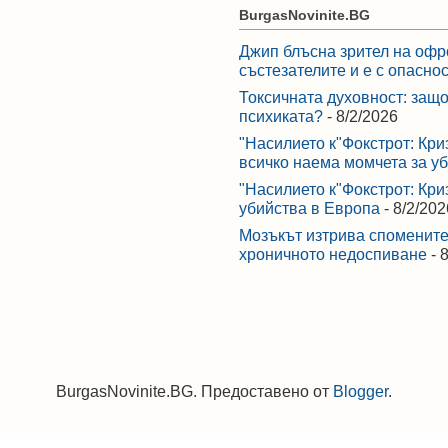
BurgasNovinite.BG
Джип блъсна зрител на офр
състезателите и е с опасно
Токсичната духовност: защо
психиката?
- 8/2/2026
"Насилието к"Фокстрот: Кри
всичко наема момчета за у
"Насилието к"Фокстрот: Кри
убийства в Европа
- 8/2/202
Мозъкът изтрива спомените,
хроничното недоспиване
- 
BurgasNovinite.BG. Предоставено от
Blogger
.