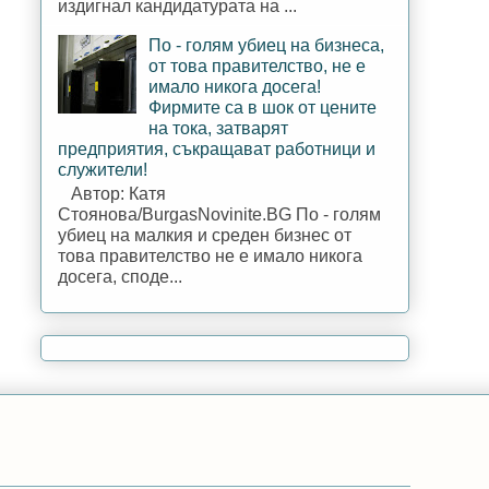
издигнал кандидатурата на ...
По - голям убиец на бизнеса,
от това правителство, не е
имало никога досега!
Фирмите са в шок от цените
на тока, затварят
предприятия, съкращават работници и
служители!
Автор: Катя
Стоянова/BurgasNovinite.BG По - голям
убиец на малкия и среден бизнес от
това правителство не е имало никога
досега, споде...