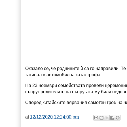
Оказало се, че роднините ѝ са го направили. 
загинал в автомобилна катастрофа.
На 23 ноември семействата провели церемония
съпруг родителите на съпругата му били недово
Според китайските вярвания самотен гроб на ч
at
12/12/2020 12:24:00 pm