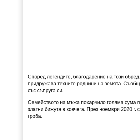
Според легендите, благодарение на този обред,
придружава техните роднини на земята. Съобщав
със съпруга си.
Семейството на мъжа похарчило голяма сума па
златни бижута в ковчега. През ноември 2020 г. 
гроба.