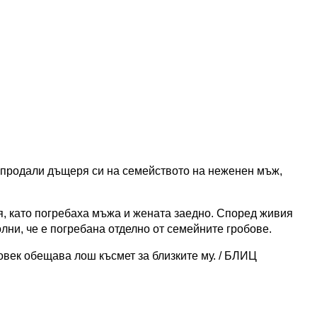
Те продали дъщеря си на семейството на неженен мъж,
, като погребаха мъжа и жената заедно. Според живия
лни, че е погребана отделно от семейните гробове.
овек обещава лош късмет за близките му. / БЛИЦ