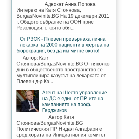
Адвокат Анна Попова
Интервю на Катя Стоянова,
BurgasNovinite.BG На 19 декември 2011
г. Общото събрание на ООН прие
Резолюция, с която обя...
От РЗОК - Плевен превърнаха лична
лекарка на 2000 пациенти в жертва на
бюрокрация, без да им мигне окото!
Автор: Катя
Стоянова/BurgasNovinite.BG От няколко
дни в общественото пространство се
мултиплицира казусът на лекарката от
Плевен д-р Ка...
Агент на Шесто управление
на ДС е един от ПР-ите на
кампанията на проф.
Герджиков
Автор:Катя
Стоянова/BurgasNovinite.BG
Политическия ПР Нидал Алгафари е
сред хората на Инициативния комитет