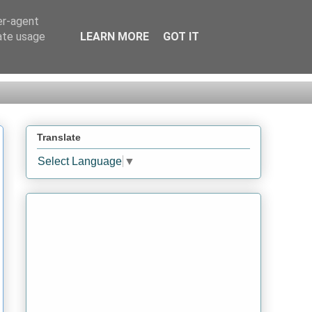
er-agent
rate usage
LEARN MORE
GOT IT
Translate
Select Language
▼